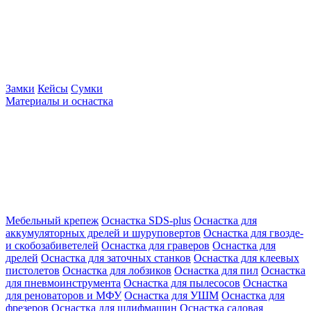
Замки
Кейсы
Сумки
Материалы и оснастка
Мебельный крепеж
Оснастка SDS-plus
Оснастка для
аккумуляторных дрелей и шуруповертов
Оснастка для гвозде-
и скобозабиветелей
Оснастка для граверов
Оснастка для
дрелей
Оснастка для заточных станков
Оснастка для клеевых
пистолетов
Оснастка для лобзиков
Оснастка для пил
Оснастка
для пневмоинструмента
Оснастка для пылесосов
Оснастка
для реноваторов и МФУ
Оснастка для УШМ
Оснастка для
фрезеров
Оснастка для шлифмашин
Оснастка садовая