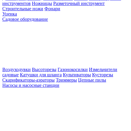
инструментов
Ножницы
Разметочный инструмент
Строительные ножи
Фонари
Уценка
Садовое оборудование
Воздуходувки
Высоторезы
Газонокосилки
Измельчители
садовые
Катушки для шланга
Культиваторы
Кусторезы
Скарификаторы-аэраторы
Триммеры
Цепные пилы
Насосы и насосные станции