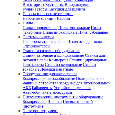
Высоторезы
Кусторезы
Воздуходувки
Культиваторы
Катушки для шланга
Насосы и насосные станции
Насосные станции
Насосы
Пилы
Пилы торцовочные
Пилы монтажные
Пилы
ленточные
Пилы циркулярные
Пилы сабельные
Системы очистки
Пылесосы строительные
Пылесосы для золы
Стружкоотсосы
Станки и силовое оборудование
Станки заточные и шлифовальные
Станки для
заточки цепей
Камнерезы
Станки циркулярные
Плиткорезы
Станки сверлильные
Станки
токарные
Лебедки канатные
Оборудование для автосервиса
Компрессоры автомобильные
Полировальные
машины
Устройства зарядные для автомобильной
АКБ
Гайковерты
Устройства пусковые
Автомобильные аксессуары
Пневматический инструмент и оборудование
Компрессоры
Шланги
Пневматический
инструмент
Электроинструмент