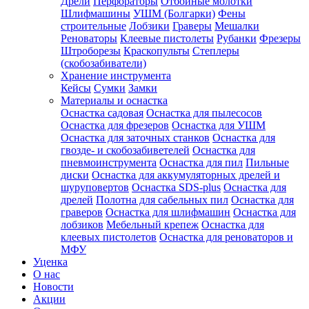
Дрели
Перфораторы
Отбойные молотки
Шлифмашины
УШМ (Болгарки)
Фены
строительные
Лобзики
Граверы
Мешалки
Реноваторы
Клеевые пистолеты
Рубанки
Фрезеры
Штроборезы
Краскопульты
Степлеры
(скобозабиватели)
Хранение инструмента
Кейсы
Сумки
Замки
Материалы и оснастка
Оснастка садовая
Оснастка для пылесосов
Оснастка для фрезеров
Оснастка для УШМ
Оснастка для заточных станков
Оснастка для
гвозде- и скобозабиветелей
Оснастка для
пневмоинструмента
Оснастка для пил
Пильные
диски
Оснастка для аккумуляторных дрелей и
шуруповертов
Оснастка SDS-plus
Оснастка для
дрелей
Полотна для сабельных пил
Оснастка для
граверов
Оснастка для шлифмашин
Оснастка для
лобзиков
Мебельный крепеж
Оснастка для
клеевых пистолетов
Оснастка для реноваторов и
МФУ
Уценка
О нас
Новости
Акции