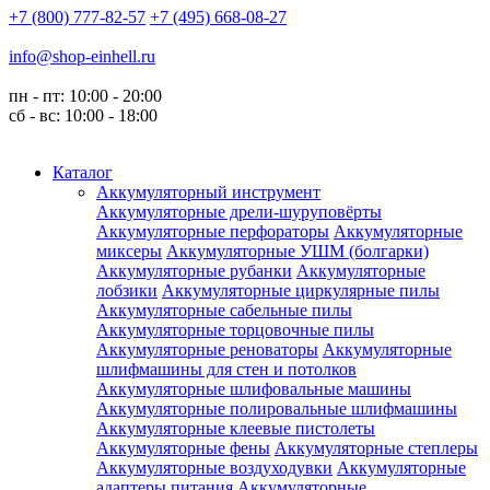
+7 (800) 777-82-57
+7 (495) 668-08-27
info@shop-einhell.ru
пн - пт: 10:00 - 20:00
сб - вс: 10:00 - 18:00
Каталог
Аккумуляторный инструмент
Аккумуляторные дрели-шуруповёрты
Аккумуляторные перфораторы
Аккумуляторные
миксеры
Аккумуляторные УШМ (болгарки)
Аккумуляторные рубанки
Аккумуляторные
лобзики
Аккумуляторные циркулярные пилы
Аккумуляторные сабельные пилы
Аккумуляторные торцовочные пилы
Аккумуляторные реноваторы
Аккумуляторные
шлифмашины для стен и потолков
Аккумуляторные шлифовальные машины
Аккумуляторные полировальные шлифмашины
Аккумуляторные клеевые пистолеты
Аккумуляторные фены
Аккумуляторные степлеры
Аккумуляторные воздуходувки
Аккумуляторные
адаптеры питания
Аккумуляторные