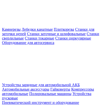
Камнерезы
Лебедки канатные
Плиткорезы
Станки для
заточки цепей
Станки заточные и шлифовальные
Станки
сверлильные
Станки токарные
Станки циркулярные
Оборудование для автосервиса
Устройства зарядные для автомобильной АКБ
Автомобильные аксессуары
Гайковерты
Компрессоры
автомобильные
Полировальные машины
Устройства
пусковые
Пневматический инструмент и оборудование