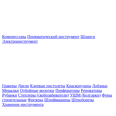
Компрессоры
Пневматический инструмент
Шланги
Электроинструмент
Граверы
Дрели
Клеевые пистолеты
Краскопульты
Лобзики
Мешалки
Отбойные молотки
Перфораторы
Реноваторы
Рубанки
Степлеры (скобозабиватели)
УШМ (Болгарки)
Фены
строительные
Фрезеры
Шлифмашины
Штроборезы
Хранение инструмента