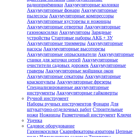
радиоприёмники
Аккумуляторные колонки
Аккумуляторные фонари
Аккумуляторные
пылесосы
Аккумуляторные компрессоры
Аккумуляторные кусторезы и ножницы
Аккумуляторные отвертки
Аккумуляторные
газонокосилки
Аккумуляторы
Зарядные
устройства
Стартовые наборы АКБ + ЗУ
Аккумуляторные триммеры
Аккумуляторные
насосы
Аккумуляторные высоторезы
Аккумуляторные опрыскиватели
Аккумуляторные
станки для заточки цепей
Аккумуляторные
очистители садовых дорожек
Аккумуляторные
граверы
Аккумуляторные мойщики окон
Аккумуляторные секаторы
Аккумуляторные
краскопульты
Аккумуляторные фрезеры
Специализированные аккумуляторные
инструменты
Аккумуляторные гайковерты
Ручной инструмент
Наборы ручных инструментов
Фонари
Для
штукатурно-отделочных работ
Строительные
ножи
Ножницы
Разметочный инструмент
Ключи
Уценка
Садовое оборудование
Газонокосилки
Скарификаторы-аэраторы
Цепные
пилы
Измельчители садовые
Триммеры