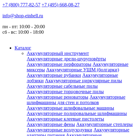
+7 (800) 777-82-57
+7 (495) 668-08-27
info@shop-einhell.ru
пн - пт: 10:00 - 20:00
сб - вс: 10:00 - 18:00
Каталог
Аккумуляторный инструмент
Аккумуляторные дрели-шуруповёрты
Аккумуляторные перфораторы
Аккумуляторные
миксеры
Аккумуляторные УШМ (болгарки)
Аккумуляторные рубанки
Аккумуляторные
лобзики
Аккумуляторные циркулярные пилы
Аккумуляторные сабельные пилы
Аккумуляторные торцовочные пилы
Аккумуляторные реноваторы
Аккумуляторные
шлифмашины для стен и потолков
Аккумуляторные шлифовальные машины
Аккумуляторные полировальные шлифмашины
Аккумуляторные клеевые пистолеты
Аккумуляторные фены
Аккумуляторные степлеры
Аккумуляторные воздуходувки
Аккумуляторные
адаптеры питания
Аккумуляторные