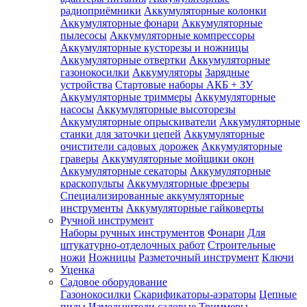
радиоприёмники
Аккумуляторные колонки
Аккумуляторные фонари
Аккумуляторные
пылесосы
Аккумуляторные компрессоры
Аккумуляторные кусторезы и ножницы
Аккумуляторные отвертки
Аккумуляторные
газонокосилки
Аккумуляторы
Зарядные
устройства
Стартовые наборы АКБ + ЗУ
Аккумуляторные триммеры
Аккумуляторные
насосы
Аккумуляторные высоторезы
Аккумуляторные опрыскиватели
Аккумуляторные
станки для заточки цепей
Аккумуляторные
очистители садовых дорожек
Аккумуляторные
граверы
Аккумуляторные мойщики окон
Аккумуляторные секаторы
Аккумуляторные
краскопульты
Аккумуляторные фрезеры
Специализированные аккумуляторные
инструменты
Аккумуляторные гайковерты
Ручной инструмент
Наборы ручных инструментов
Фонари
Для
штукатурно-отделочных работ
Строительные
ножи
Ножницы
Разметочный инструмент
Ключи
Уценка
Садовое оборудование
Газонокосилки
Скарификаторы-аэраторы
Цепные
пилы
Измельчители садовые
Триммеры