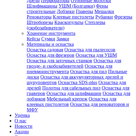
Дрели
Перфораторы
Отбойные молотки
Шлифмашины
УШМ (Болгарки)
Фены
строительные
Лобзики
Граверы
Мешалки
Реноваторы
Клеевые пистолеты
Рубанки
Фрезеры
Штроборезы
Краскопульты
Степлеры
(скобозабиватели)
Хранение инструмента
Кейсы
Сумки
Замки
Материалы и оснастка
Оснастка садовая
Оснастка для пылесосов
Оснастка для фрезеров
Оснастка для УШМ
Оснастка для заточных станков
Оснастка для
гвозде- и скобозабиветелей
Оснастка для
пневмоинструмента
Оснастка для пил
Пильные
диски
Оснастка для аккумуляторных дрелей и
шуруповертов
Оснастка SDS-plus
Оснастка для
дрелей
Полотна для сабельных пил
Оснастка для
граверов
Оснастка для шлифмашин
Оснастка для
лобзиков
Мебельный крепеж
Оснастка для
клеевых пистолетов
Оснастка для реноваторов и
МФУ
Уценка
О нас
Новости
Акции