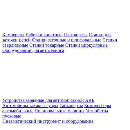
Камнерезы
Лебедки канатные
Плиткорезы
Станки для
заточки цепей
Станки заточные и шлифовальные
Станки
сверлильные
Станки токарные
Станки циркулярные
Оборудование для автосервиса
Устройства зарядные для автомобильной АКБ
Автомобильные аксессуары
Гайковерты
Компрессоры
автомобильные
Полировальные машины
Устройства
пусковые
Пневматический инструмент и оборудование