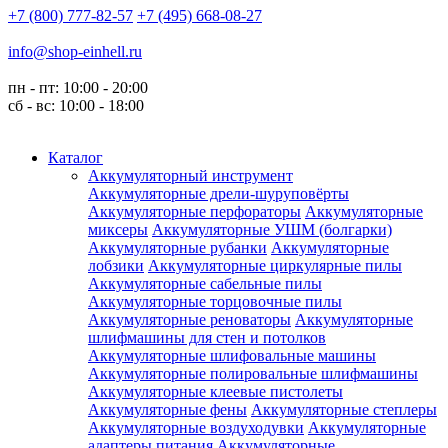
+7 (800) 777-82-57
+7 (495) 668-08-27
info@shop-einhell.ru
пн - пт: 10:00 - 20:00
сб - вс: 10:00 - 18:00
Каталог
Аккумуляторный инструмент
Аккумуляторные дрели-шуруповёрты
Аккумуляторные перфораторы
Аккумуляторные
миксеры
Аккумуляторные УШМ (болгарки)
Аккумуляторные рубанки
Аккумуляторные
лобзики
Аккумуляторные циркулярные пилы
Аккумуляторные сабельные пилы
Аккумуляторные торцовочные пилы
Аккумуляторные реноваторы
Аккумуляторные
шлифмашины для стен и потолков
Аккумуляторные шлифовальные машины
Аккумуляторные полировальные шлифмашины
Аккумуляторные клеевые пистолеты
Аккумуляторные фены
Аккумуляторные степлеры
Аккумуляторные воздуходувки
Аккумуляторные
адаптеры питания
Аккумуляторные