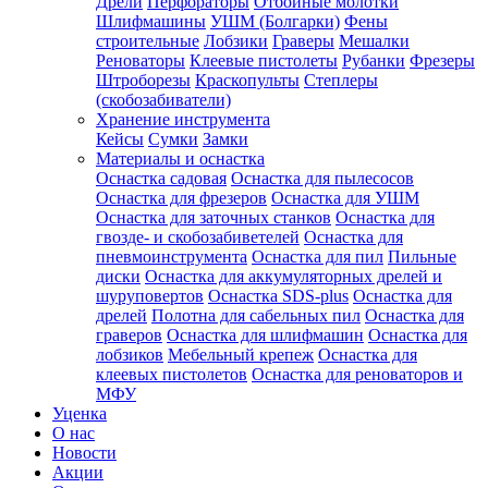
Дрели
Перфораторы
Отбойные молотки
Шлифмашины
УШМ (Болгарки)
Фены
строительные
Лобзики
Граверы
Мешалки
Реноваторы
Клеевые пистолеты
Рубанки
Фрезеры
Штроборезы
Краскопульты
Степлеры
(скобозабиватели)
Хранение инструмента
Кейсы
Сумки
Замки
Материалы и оснастка
Оснастка садовая
Оснастка для пылесосов
Оснастка для фрезеров
Оснастка для УШМ
Оснастка для заточных станков
Оснастка для
гвозде- и скобозабиветелей
Оснастка для
пневмоинструмента
Оснастка для пил
Пильные
диски
Оснастка для аккумуляторных дрелей и
шуруповертов
Оснастка SDS-plus
Оснастка для
дрелей
Полотна для сабельных пил
Оснастка для
граверов
Оснастка для шлифмашин
Оснастка для
лобзиков
Мебельный крепеж
Оснастка для
клеевых пистолетов
Оснастка для реноваторов и
МФУ
Уценка
О нас
Новости
Акции