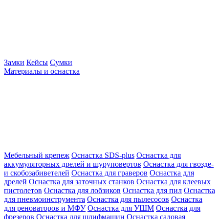
Замки
Кейсы
Сумки
Материалы и оснастка
Мебельный крепеж
Оснастка SDS-plus
Оснастка для
аккумуляторных дрелей и шуруповертов
Оснастка для гвозде-
и скобозабиветелей
Оснастка для граверов
Оснастка для
дрелей
Оснастка для заточных станков
Оснастка для клеевых
пистолетов
Оснастка для лобзиков
Оснастка для пил
Оснастка
для пневмоинструмента
Оснастка для пылесосов
Оснастка
для реноваторов и МФУ
Оснастка для УШМ
Оснастка для
фрезеров
Оснастка для шлифмашин
Оснастка садовая