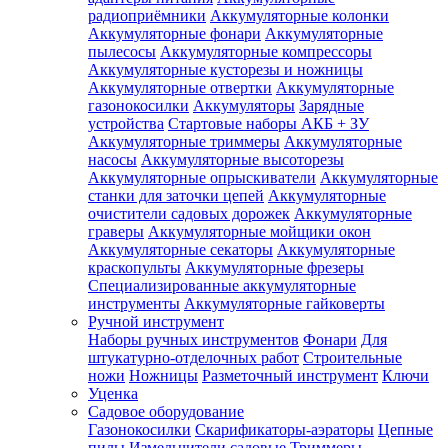
радиоприёмники
Аккумуляторные колонки
Аккумуляторные фонари
Аккумуляторные
пылесосы
Аккумуляторные компрессоры
Аккумуляторные кусторезы и ножницы
Аккумуляторные отвертки
Аккумуляторные
газонокосилки
Аккумуляторы
Зарядные
устройства
Стартовые наборы АКБ + ЗУ
Аккумуляторные триммеры
Аккумуляторные
насосы
Аккумуляторные высоторезы
Аккумуляторные опрыскиватели
Аккумуляторные
станки для заточки цепей
Аккумуляторные
очистители садовых дорожек
Аккумуляторные
граверы
Аккумуляторные мойщики окон
Аккумуляторные секаторы
Аккумуляторные
краскопульты
Аккумуляторные фрезеры
Специализированные аккумуляторные
инструменты
Аккумуляторные гайковерты
Ручной инструмент
Наборы ручных инструментов
Фонари
Для
штукатурно-отделочных работ
Строительные
ножи
Ножницы
Разметочный инструмент
Ключи
Уценка
Садовое оборудование
Газонокосилки
Скарификаторы-аэраторы
Цепные
пилы
Измельчители садовые
Триммеры