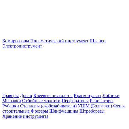
Компрессоры
Пневматический инструмент
Шланги
Электроинструмент
Граверы
Дрели
Клеевые пистолеты
Краскопульты
Лобзики
Мешалки
Отбойные молотки
Перфораторы
Реноваторы
Рубанки
Степлеры (скобозабиватели)
УШМ (Болгарки)
Фены
строительные
Фрезеры
Шлифмашины
Штроборезы
Хранение инструмента