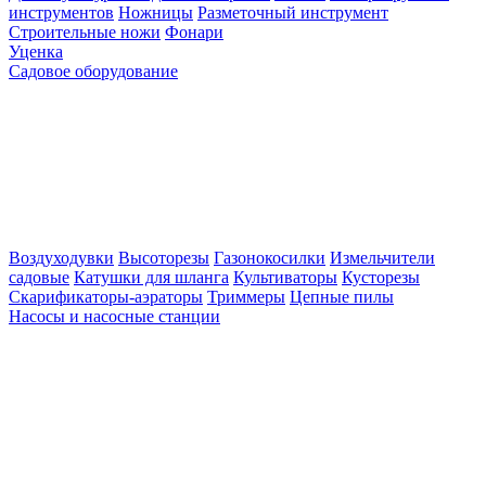
инструментов
Ножницы
Разметочный инструмент
Строительные ножи
Фонари
Уценка
Садовое оборудование
Воздуходувки
Высоторезы
Газонокосилки
Измельчители
садовые
Катушки для шланга
Культиваторы
Кусторезы
Скарификаторы-аэраторы
Триммеры
Цепные пилы
Насосы и насосные станции