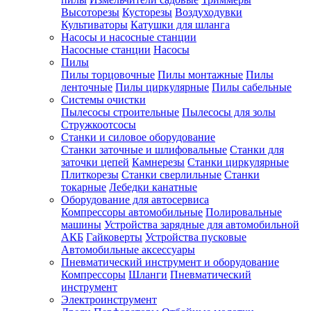
Высоторезы
Кусторезы
Воздуходувки
Культиваторы
Катушки для шланга
Насосы и насосные станции
Насосные станции
Насосы
Пилы
Пилы торцовочные
Пилы монтажные
Пилы
ленточные
Пилы циркулярные
Пилы сабельные
Системы очистки
Пылесосы строительные
Пылесосы для золы
Стружкоотсосы
Станки и силовое оборудование
Станки заточные и шлифовальные
Станки для
заточки цепей
Камнерезы
Станки циркулярные
Плиткорезы
Станки сверлильные
Станки
токарные
Лебедки канатные
Оборудование для автосервиса
Компрессоры автомобильные
Полировальные
машины
Устройства зарядные для автомобильной
АКБ
Гайковерты
Устройства пусковые
Автомобильные аксессуары
Пневматический инструмент и оборудование
Компрессоры
Шланги
Пневматический
инструмент
Электроинструмент