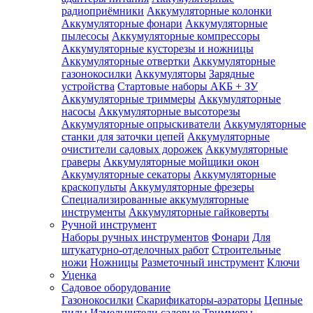
радиоприёмники
Аккумуляторные колонки
Аккумуляторные фонари
Аккумуляторные
пылесосы
Аккумуляторные компрессоры
Аккумуляторные кусторезы и ножницы
Аккумуляторные отвертки
Аккумуляторные
газонокосилки
Аккумуляторы
Зарядные
устройства
Стартовые наборы АКБ + ЗУ
Аккумуляторные триммеры
Аккумуляторные
насосы
Аккумуляторные высоторезы
Аккумуляторные опрыскиватели
Аккумуляторные
станки для заточки цепей
Аккумуляторные
очистители садовых дорожек
Аккумуляторные
граверы
Аккумуляторные мойщики окон
Аккумуляторные секаторы
Аккумуляторные
краскопульты
Аккумуляторные фрезеры
Специализированные аккумуляторные
инструменты
Аккумуляторные гайковерты
Ручной инструмент
Наборы ручных инструментов
Фонари
Для
штукатурно-отделочных работ
Строительные
ножи
Ножницы
Разметочный инструмент
Ключи
Уценка
Садовое оборудование
Газонокосилки
Скарификаторы-аэраторы
Цепные
пилы
Измельчители садовые
Триммеры