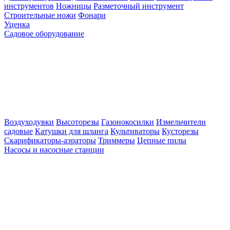
инструментов
Ножницы
Разметочный инструмент
Строительные ножи
Фонари
Уценка
Садовое оборудование
Воздуходувки
Высоторезы
Газонокосилки
Измельчители
садовые
Катушки для шланга
Культиваторы
Кусторезы
Скарификаторы-аэраторы
Триммеры
Цепные пилы
Насосы и насосные станции