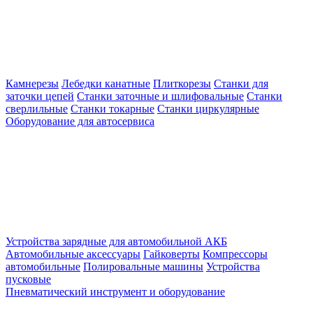
Камнерезы
Лебедки канатные
Плиткорезы
Станки для
заточки цепей
Станки заточные и шлифовальные
Станки
сверлильные
Станки токарные
Станки циркулярные
Оборудование для автосервиса
Устройства зарядные для автомобильной АКБ
Автомобильные аксессуары
Гайковерты
Компрессоры
автомобильные
Полировальные машины
Устройства
пусковые
Пневматический инструмент и оборудование