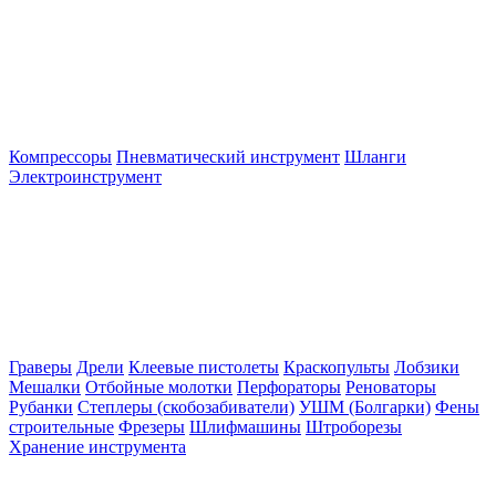
Компрессоры
Пневматический инструмент
Шланги
Электроинструмент
Граверы
Дрели
Клеевые пистолеты
Краскопульты
Лобзики
Мешалки
Отбойные молотки
Перфораторы
Реноваторы
Рубанки
Степлеры (скобозабиватели)
УШМ (Болгарки)
Фены
строительные
Фрезеры
Шлифмашины
Штроборезы
Хранение инструмента