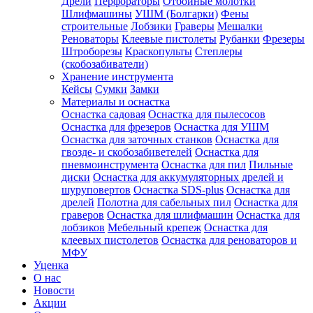
Дрели
Перфораторы
Отбойные молотки
Шлифмашины
УШМ (Болгарки)
Фены
строительные
Лобзики
Граверы
Мешалки
Реноваторы
Клеевые пистолеты
Рубанки
Фрезеры
Штроборезы
Краскопульты
Степлеры
(скобозабиватели)
Хранение инструмента
Кейсы
Сумки
Замки
Материалы и оснастка
Оснастка садовая
Оснастка для пылесосов
Оснастка для фрезеров
Оснастка для УШМ
Оснастка для заточных станков
Оснастка для
гвозде- и скобозабиветелей
Оснастка для
пневмоинструмента
Оснастка для пил
Пильные
диски
Оснастка для аккумуляторных дрелей и
шуруповертов
Оснастка SDS-plus
Оснастка для
дрелей
Полотна для сабельных пил
Оснастка для
граверов
Оснастка для шлифмашин
Оснастка для
лобзиков
Мебельный крепеж
Оснастка для
клеевых пистолетов
Оснастка для реноваторов и
МФУ
Уценка
О нас
Новости
Акции