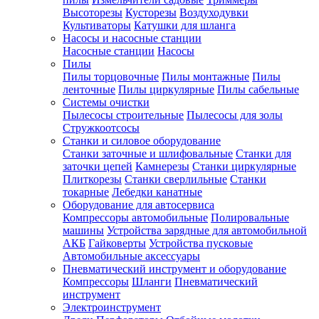
Высоторезы
Кусторезы
Воздуходувки
Культиваторы
Катушки для шланга
Насосы и насосные станции
Насосные станции
Насосы
Пилы
Пилы торцовочные
Пилы монтажные
Пилы
ленточные
Пилы циркулярные
Пилы сабельные
Системы очистки
Пылесосы строительные
Пылесосы для золы
Стружкоотсосы
Станки и силовое оборудование
Станки заточные и шлифовальные
Станки для
заточки цепей
Камнерезы
Станки циркулярные
Плиткорезы
Станки сверлильные
Станки
токарные
Лебедки канатные
Оборудование для автосервиса
Компрессоры автомобильные
Полировальные
машины
Устройства зарядные для автомобильной
АКБ
Гайковерты
Устройства пусковые
Автомобильные аксессуары
Пневматический инструмент и оборудование
Компрессоры
Шланги
Пневматический
инструмент
Электроинструмент