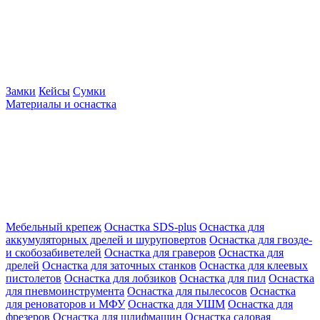
Замки
Кейсы
Сумки
Материалы и оснастка
Мебельный крепеж
Оснастка SDS-plus
Оснастка для
аккумуляторных дрелей и шуруповертов
Оснастка для гвозде-
и скобозабиветелей
Оснастка для граверов
Оснастка для
дрелей
Оснастка для заточных станков
Оснастка для клеевых
пистолетов
Оснастка для лобзиков
Оснастка для пил
Оснастка
для пневмоинструмента
Оснастка для пылесосов
Оснастка
для реноваторов и МФУ
Оснастка для УШМ
Оснастка для
фрезеров
Оснастка для шлифмашин
Оснастка садовая