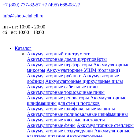
+7 (800) 777-82-57
+7 (495) 668-08-27
info@shop-einhell.ru
пн - пт: 10:00 - 20:00
сб - вс: 10:00 - 18:00
Каталог
Аккумуляторный инструмент
Аккумуляторные дрели-шуруповёрты
Аккумуляторные перфораторы
Аккумуляторные
миксеры
Аккумуляторные УШМ (болгарки)
Аккумуляторные рубанки
Аккумуляторные
лобзики
Аккумуляторные циркулярные пилы
Аккумуляторные сабельные пилы
Аккумуляторные торцовочные пилы
Аккумуляторные реноваторы
Аккумуляторные
шлифмашины для стен и потолков
Аккумуляторные шлифовальные машины
Аккумуляторные полировальные шлифмашины
Аккумуляторные клеевые пистолеты
Аккумуляторные фены
Аккумуляторные степлеры
Аккумуляторные воздуходувки
Аккумуляторные
адаптеры питания
Аккумуляторные