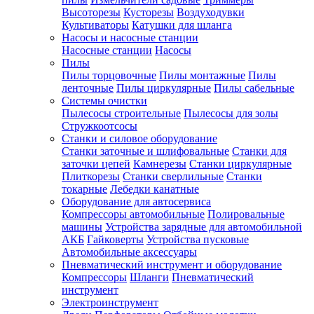
Высоторезы
Кусторезы
Воздуходувки
Культиваторы
Катушки для шланга
Насосы и насосные станции
Насосные станции
Насосы
Пилы
Пилы торцовочные
Пилы монтажные
Пилы
ленточные
Пилы циркулярные
Пилы сабельные
Системы очистки
Пылесосы строительные
Пылесосы для золы
Стружкоотсосы
Станки и силовое оборудование
Станки заточные и шлифовальные
Станки для
заточки цепей
Камнерезы
Станки циркулярные
Плиткорезы
Станки сверлильные
Станки
токарные
Лебедки канатные
Оборудование для автосервиса
Компрессоры автомобильные
Полировальные
машины
Устройства зарядные для автомобильной
АКБ
Гайковерты
Устройства пусковые
Автомобильные аксессуары
Пневматический инструмент и оборудование
Компрессоры
Шланги
Пневматический
инструмент
Электроинструмент