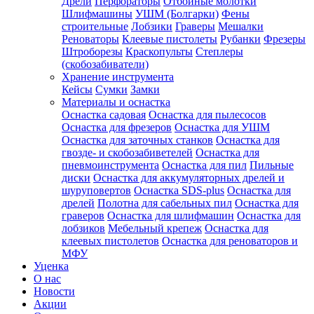
Дрели
Перфораторы
Отбойные молотки
Шлифмашины
УШМ (Болгарки)
Фены
строительные
Лобзики
Граверы
Мешалки
Реноваторы
Клеевые пистолеты
Рубанки
Фрезеры
Штроборезы
Краскопульты
Степлеры
(скобозабиватели)
Хранение инструмента
Кейсы
Сумки
Замки
Материалы и оснастка
Оснастка садовая
Оснастка для пылесосов
Оснастка для фрезеров
Оснастка для УШМ
Оснастка для заточных станков
Оснастка для
гвозде- и скобозабиветелей
Оснастка для
пневмоинструмента
Оснастка для пил
Пильные
диски
Оснастка для аккумуляторных дрелей и
шуруповертов
Оснастка SDS-plus
Оснастка для
дрелей
Полотна для сабельных пил
Оснастка для
граверов
Оснастка для шлифмашин
Оснастка для
лобзиков
Мебельный крепеж
Оснастка для
клеевых пистолетов
Оснастка для реноваторов и
МФУ
Уценка
О нас
Новости
Акции