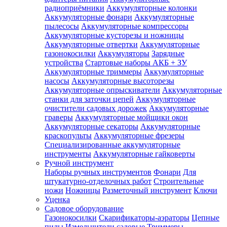
радиоприёмники
Аккумуляторные колонки
Аккумуляторные фонари
Аккумуляторные
пылесосы
Аккумуляторные компрессоры
Аккумуляторные кусторезы и ножницы
Аккумуляторные отвертки
Аккумуляторные
газонокосилки
Аккумуляторы
Зарядные
устройства
Стартовые наборы АКБ + ЗУ
Аккумуляторные триммеры
Аккумуляторные
насосы
Аккумуляторные высоторезы
Аккумуляторные опрыскиватели
Аккумуляторные
станки для заточки цепей
Аккумуляторные
очистители садовых дорожек
Аккумуляторные
граверы
Аккумуляторные мойщики окон
Аккумуляторные секаторы
Аккумуляторные
краскопульты
Аккумуляторные фрезеры
Специализированные аккумуляторные
инструменты
Аккумуляторные гайковерты
Ручной инструмент
Наборы ручных инструментов
Фонари
Для
штукатурно-отделочных работ
Строительные
ножи
Ножницы
Разметочный инструмент
Ключи
Уценка
Садовое оборудование
Газонокосилки
Скарификаторы-аэраторы
Цепные
пилы
Измельчители садовые
Триммеры