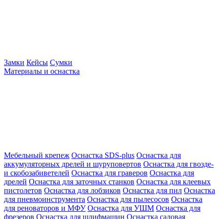
Замки
Кейсы
Сумки
Материалы и оснастка
Мебельный крепеж
Оснастка SDS-plus
Оснастка для
аккумуляторных дрелей и шуруповертов
Оснастка для гвозде-
и скобозабиветелей
Оснастка для граверов
Оснастка для
дрелей
Оснастка для заточных станков
Оснастка для клеевых
пистолетов
Оснастка для лобзиков
Оснастка для пил
Оснастка
для пневмоинструмента
Оснастка для пылесосов
Оснастка
для реноваторов и МФУ
Оснастка для УШМ
Оснастка для
фрезеров
Оснастка для шлифмашин
Оснастка садовая