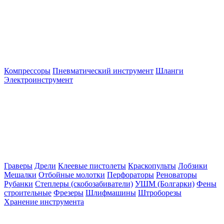
Компрессоры
Пневматический инструмент
Шланги
Электроинструмент
Граверы
Дрели
Клеевые пистолеты
Краскопульты
Лобзики
Мешалки
Отбойные молотки
Перфораторы
Реноваторы
Рубанки
Степлеры (скобозабиватели)
УШМ (Болгарки)
Фены
строительные
Фрезеры
Шлифмашины
Штроборезы
Хранение инструмента