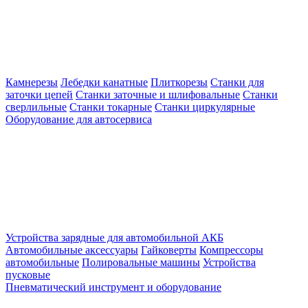
Камнерезы
Лебедки канатные
Плиткорезы
Станки для
заточки цепей
Станки заточные и шлифовальные
Станки
сверлильные
Станки токарные
Станки циркулярные
Оборудование для автосервиса
Устройства зарядные для автомобильной АКБ
Автомобильные аксессуары
Гайковерты
Компрессоры
автомобильные
Полировальные машины
Устройства
пусковые
Пневматический инструмент и оборудование