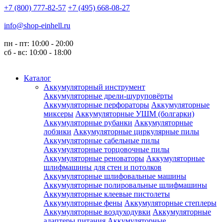
+7 (800) 777-82-57
+7 (495) 668-08-27
info@shop-einhell.ru
пн - пт: 10:00 - 20:00
сб - вс: 10:00 - 18:00
Каталог
Аккумуляторный инструмент
Аккумуляторные дрели-шуруповёрты
Аккумуляторные перфораторы
Аккумуляторные
миксеры
Аккумуляторные УШМ (болгарки)
Аккумуляторные рубанки
Аккумуляторные
лобзики
Аккумуляторные циркулярные пилы
Аккумуляторные сабельные пилы
Аккумуляторные торцовочные пилы
Аккумуляторные реноваторы
Аккумуляторные
шлифмашины для стен и потолков
Аккумуляторные шлифовальные машины
Аккумуляторные полировальные шлифмашины
Аккумуляторные клеевые пистолеты
Аккумуляторные фены
Аккумуляторные степлеры
Аккумуляторные воздуходувки
Аккумуляторные
адаптеры питания
Аккумуляторные