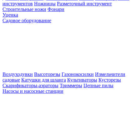
инструментов
Ножницы
Разметочный инструмент
Строительные ножи
Фонари
Уценка
Садовое оборудование
Воздуходувки
Высоторезы
Газонокосилки
Измельчители
садовые
Катушки для шланга
Культиваторы
Кусторезы
Скарификаторы-аэраторы
Триммеры
Цепные пилы
Насосы и насосные станции