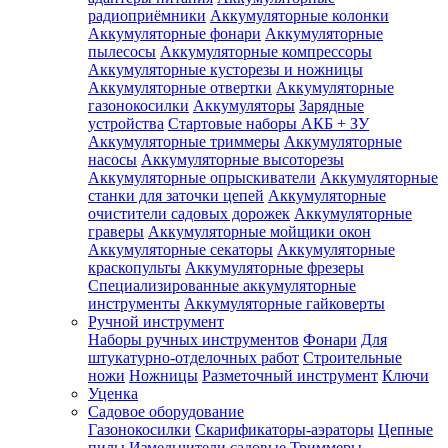
радиоприёмники
Аккумуляторные колонки
Аккумуляторные фонари
Аккумуляторные
пылесосы
Аккумуляторные компрессоры
Аккумуляторные кусторезы и ножницы
Аккумуляторные отвертки
Аккумуляторные
газонокосилки
Аккумуляторы
Зарядные
устройства
Стартовые наборы АКБ + ЗУ
Аккумуляторные триммеры
Аккумуляторные
насосы
Аккумуляторные высоторезы
Аккумуляторные опрыскиватели
Аккумуляторные
станки для заточки цепей
Аккумуляторные
очистители садовых дорожек
Аккумуляторные
граверы
Аккумуляторные мойщики окон
Аккумуляторные секаторы
Аккумуляторные
краскопульты
Аккумуляторные фрезеры
Специализированные аккумуляторные
инструменты
Аккумуляторные гайковерты
Ручной инструмент
Наборы ручных инструментов
Фонари
Для
штукатурно-отделочных работ
Строительные
ножи
Ножницы
Разметочный инструмент
Ключи
Уценка
Садовое оборудование
Газонокосилки
Скарификаторы-аэраторы
Цепные
пилы
Измельчители садовые
Триммеры