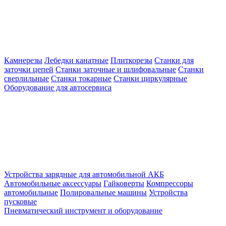
Камнерезы
Лебедки канатные
Плиткорезы
Станки для
заточки цепей
Станки заточные и шлифовальные
Станки
сверлильные
Станки токарные
Станки циркулярные
Оборудование для автосервиса
Устройства зарядные для автомобильной АКБ
Автомобильные аксессуары
Гайковерты
Компрессоры
автомобильные
Полировальные машины
Устройства
пусковые
Пневматический инструмент и оборудование