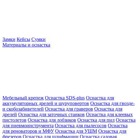
Замки
Кейсы
Сумки
Материалы и оснастка
Мебельный крепеж
Оснастка SDS-plus
Оснастка для
аккумуляторных дрелей и шуруповертов
Оснастка для гвозде-
и скобозабиветелей
Оснастка для граверов
Оснастка для
дрелей
Оснастка для заточных станков
Оснастка для клеевых
пистолетов
Оснастка для лобзиков
Оснастка для пил
Оснастка
для пневмоинструмента
Оснастка для пылесосов
Оснастка
для реноваторов и МФУ
Оснастка для УШМ
Оснастка для
фрезеров
Оснастка для шлифмашин
Оснастка садовая