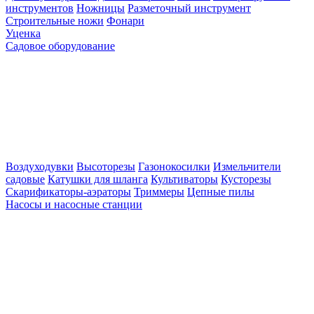
инструментов
Ножницы
Разметочный инструмент
Строительные ножи
Фонари
Уценка
Садовое оборудование
Воздуходувки
Высоторезы
Газонокосилки
Измельчители
садовые
Катушки для шланга
Культиваторы
Кусторезы
Скарификаторы-аэраторы
Триммеры
Цепные пилы
Насосы и насосные станции