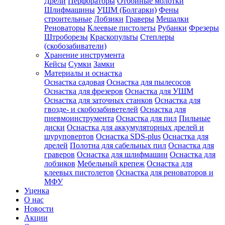
Дрели
Перфораторы
Отбойные молотки
Шлифмашины
УШМ (Болгарки)
Фены
строительные
Лобзики
Граверы
Мешалки
Реноваторы
Клеевые пистолеты
Рубанки
Фрезеры
Штроборезы
Краскопульты
Степлеры
(скобозабиватели)
Хранение инструмента
Кейсы
Сумки
Замки
Материалы и оснастка
Оснастка садовая
Оснастка для пылесосов
Оснастка для фрезеров
Оснастка для УШМ
Оснастка для заточных станков
Оснастка для
гвозде- и скобозабиветелей
Оснастка для
пневмоинструмента
Оснастка для пил
Пильные
диски
Оснастка для аккумуляторных дрелей и
шуруповертов
Оснастка SDS-plus
Оснастка для
дрелей
Полотна для сабельных пил
Оснастка для
граверов
Оснастка для шлифмашин
Оснастка для
лобзиков
Мебельный крепеж
Оснастка для
клеевых пистолетов
Оснастка для реноваторов и
МФУ
Уценка
О нас
Новости
Акции