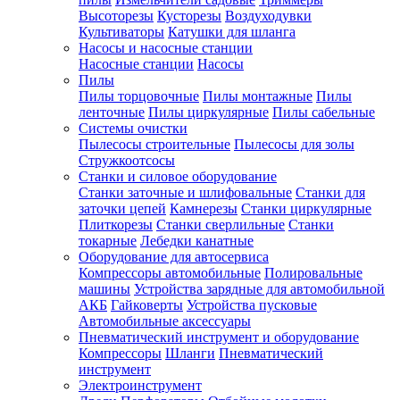
Высоторезы
Кусторезы
Воздуходувки
Культиваторы
Катушки для шланга
Насосы и насосные станции
Насосные станции
Насосы
Пилы
Пилы торцовочные
Пилы монтажные
Пилы
ленточные
Пилы циркулярные
Пилы сабельные
Системы очистки
Пылесосы строительные
Пылесосы для золы
Стружкоотсосы
Станки и силовое оборудование
Станки заточные и шлифовальные
Станки для
заточки цепей
Камнерезы
Станки циркулярные
Плиткорезы
Станки сверлильные
Станки
токарные
Лебедки канатные
Оборудование для автосервиса
Компрессоры автомобильные
Полировальные
машины
Устройства зарядные для автомобильной
АКБ
Гайковерты
Устройства пусковые
Автомобильные аксессуары
Пневматический инструмент и оборудование
Компрессоры
Шланги
Пневматический
инструмент
Электроинструмент