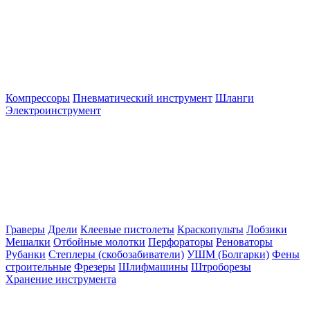
Компрессоры
Пневматический инструмент
Шланги
Электроинструмент
Граверы
Дрели
Клеевые пистолеты
Краскопульты
Лобзики
Мешалки
Отбойные молотки
Перфораторы
Реноваторы
Рубанки
Степлеры (скобозабиватели)
УШМ (Болгарки)
Фены
строительные
Фрезеры
Шлифмашины
Штроборезы
Хранение инструмента