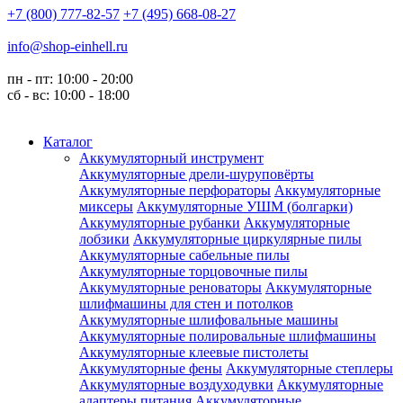
+7 (800) 777-82-57
+7 (495) 668-08-27
info@shop-einhell.ru
пн - пт: 10:00 - 20:00
сб - вс: 10:00 - 18:00
Каталог
Аккумуляторный инструмент
Аккумуляторные дрели-шуруповёрты
Аккумуляторные перфораторы
Аккумуляторные
миксеры
Аккумуляторные УШМ (болгарки)
Аккумуляторные рубанки
Аккумуляторные
лобзики
Аккумуляторные циркулярные пилы
Аккумуляторные сабельные пилы
Аккумуляторные торцовочные пилы
Аккумуляторные реноваторы
Аккумуляторные
шлифмашины для стен и потолков
Аккумуляторные шлифовальные машины
Аккумуляторные полировальные шлифмашины
Аккумуляторные клеевые пистолеты
Аккумуляторные фены
Аккумуляторные степлеры
Аккумуляторные воздуходувки
Аккумуляторные
адаптеры питания
Аккумуляторные