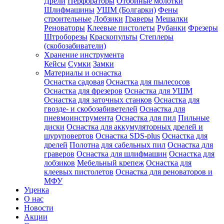
Дрели
Перфораторы
Отбойные молотки
Шлифмашины
УШМ (Болгарки)
Фены
строительные
Лобзики
Граверы
Мешалки
Реноваторы
Клеевые пистолеты
Рубанки
Фрезеры
Штроборезы
Краскопульты
Степлеры
(скобозабиватели)
Хранение инструмента
Кейсы
Сумки
Замки
Материалы и оснастка
Оснастка садовая
Оснастка для пылесосов
Оснастка для фрезеров
Оснастка для УШМ
Оснастка для заточных станков
Оснастка для
гвозде- и скобозабиветелей
Оснастка для
пневмоинструмента
Оснастка для пил
Пильные
диски
Оснастка для аккумуляторных дрелей и
шуруповертов
Оснастка SDS-plus
Оснастка для
дрелей
Полотна для сабельных пил
Оснастка для
граверов
Оснастка для шлифмашин
Оснастка для
лобзиков
Мебельный крепеж
Оснастка для
клеевых пистолетов
Оснастка для реноваторов и
МФУ
Уценка
О нас
Новости
Акции