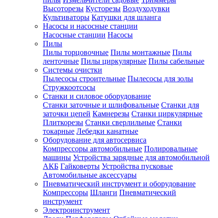
Высоторезы
Кусторезы
Воздуходувки
Культиваторы
Катушки для шланга
Насосы и насосные станции
Насосные станции
Насосы
Пилы
Пилы торцовочные
Пилы монтажные
Пилы
ленточные
Пилы циркулярные
Пилы сабельные
Системы очистки
Пылесосы строительные
Пылесосы для золы
Стружкоотсосы
Станки и силовое оборудование
Станки заточные и шлифовальные
Станки для
заточки цепей
Камнерезы
Станки циркулярные
Плиткорезы
Станки сверлильные
Станки
токарные
Лебедки канатные
Оборудование для автосервиса
Компрессоры автомобильные
Полировальные
машины
Устройства зарядные для автомобильной
АКБ
Гайковерты
Устройства пусковые
Автомобильные аксессуары
Пневматический инструмент и оборудование
Компрессоры
Шланги
Пневматический
инструмент
Электроинструмент