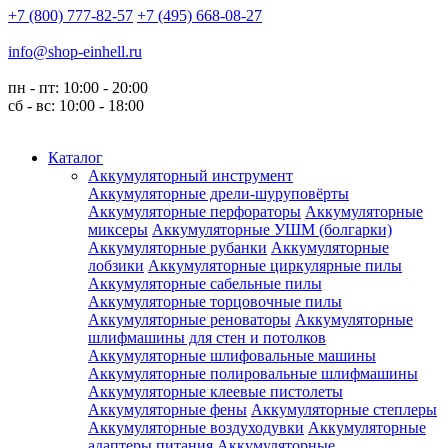
+7 (800) 777-82-57
+7 (495) 668-08-27
info@shop-einhell.ru
пн - пт: 10:00 - 20:00
сб - вс: 10:00 - 18:00
Каталог
Аккумуляторный инструмент
Аккумуляторные дрели-шуруповёрты
Аккумуляторные перфораторы
Аккумуляторные
миксеры
Аккумуляторные УШМ (болгарки)
Аккумуляторные рубанки
Аккумуляторные
лобзики
Аккумуляторные циркулярные пилы
Аккумуляторные сабельные пилы
Аккумуляторные торцовочные пилы
Аккумуляторные реноваторы
Аккумуляторные
шлифмашины для стен и потолков
Аккумуляторные шлифовальные машины
Аккумуляторные полировальные шлифмашины
Аккумуляторные клеевые пистолеты
Аккумуляторные фены
Аккумуляторные степлеры
Аккумуляторные воздуходувки
Аккумуляторные
адаптеры питания
Аккумуляторные