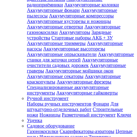
радиоприёмники
Аккумуляторные колонки
Аккумуляторные фонари
Аккумуляторные
пылесосы
Аккумуляторные компрессоры
Аккумуляторные кусторезы и ножницы
Аккумуляторные отвертки
Аккумуляторные
газонокосилки
Аккумуляторы
Зарядные
устройства
Стартовые наборы АКБ + ЗУ
Аккумуляторные триммеры
Аккумуляторные
насосы
Аккумуляторные высоторезы
Аккумуляторные опрыскиватели
Аккумуляторные
станки для заточки цепей
Аккумуляторные
очистители садовых дорожек
Аккумуляторные
граверы
Аккумуляторные мойщики окон
Аккумуляторные секаторы
Аккумуляторные
краскопульты
Аккумуляторные фрезеры
Специализированные аккумуляторные
инструменты
Аккумуляторные гайковерты
Ручной инструмент
Наборы ручных инструментов
Фонари
Для
штукатурно-отделочных работ
Строительные
ножи
Ножницы
Разметочный инструмент
Ключи
Уценка
Садовое оборудование
Газонокосилки
Скарификаторы-аэраторы
Цепные
пилы
Измельчители садовые
Триммеры