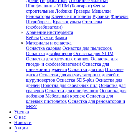
Дрели
Перфораторы
Отбойные молотки
Шлифмашины
УШМ (Болгарки)
Фены
строительные
Лобзики
Граверы
Мешалки
Реноваторы
Клеевые пистолеты
Рубанки
Фрезеры
Штроборезы
Краскопульты
Степлеры
(скобозабиватели)
Хранение инструмента
Кейсы
Сумки
Замки
Материалы и оснастка
Оснастка садовая
Оснастка для пылесосов
Оснастка для фрезеров
Оснастка для УШМ
Оснастка для заточных станков
Оснастка для
гвозде- и скобозабиветелей
Оснастка для
пневмоинструмента
Оснастка для пил
Пильные
диски
Оснастка для аккумуляторных дрелей и
шуруповертов
Оснастка SDS-plus
Оснастка для
дрелей
Полотна для сабельных пил
Оснастка для
граверов
Оснастка для шлифмашин
Оснастка для
лобзиков
Мебельный крепеж
Оснастка для
клеевых пистолетов
Оснастка для реноваторов и
МФУ
Уценка
О нас
Новости
Акции