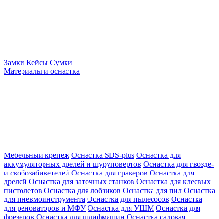
Замки
Кейсы
Сумки
Материалы и оснастка
Мебельный крепеж
Оснастка SDS-plus
Оснастка для
аккумуляторных дрелей и шуруповертов
Оснастка для гвозде-
и скобозабиветелей
Оснастка для граверов
Оснастка для
дрелей
Оснастка для заточных станков
Оснастка для клеевых
пистолетов
Оснастка для лобзиков
Оснастка для пил
Оснастка
для пневмоинструмента
Оснастка для пылесосов
Оснастка
для реноваторов и МФУ
Оснастка для УШМ
Оснастка для
фрезеров
Оснастка для шлифмашин
Оснастка садовая