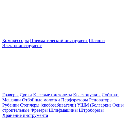
Компрессоры
Пневматический инструмент
Шланги
Электроинструмент
Граверы
Дрели
Клеевые пистолеты
Краскопульты
Лобзики
Мешалки
Отбойные молотки
Перфораторы
Реноваторы
Рубанки
Степлеры (скобозабиватели)
УШМ (Болгарки)
Фены
строительные
Фрезеры
Шлифмашины
Штроборезы
Хранение инструмента