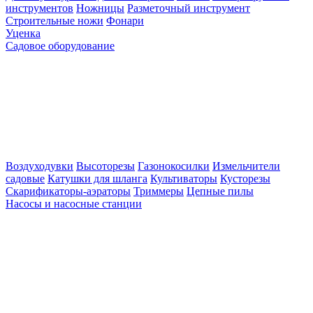
инструментов
Ножницы
Разметочный инструмент
Строительные ножи
Фонари
Уценка
Садовое оборудование
Воздуходувки
Высоторезы
Газонокосилки
Измельчители
садовые
Катушки для шланга
Культиваторы
Кусторезы
Скарификаторы-аэраторы
Триммеры
Цепные пилы
Насосы и насосные станции