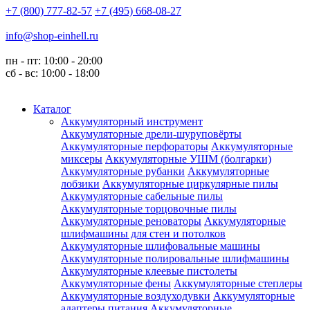
+7 (800) 777-82-57
+7 (495) 668-08-27
info@shop-einhell.ru
пн - пт: 10:00 - 20:00
сб - вс: 10:00 - 18:00
Каталог
Аккумуляторный инструмент
Аккумуляторные дрели-шуруповёрты
Аккумуляторные перфораторы
Аккумуляторные
миксеры
Аккумуляторные УШМ (болгарки)
Аккумуляторные рубанки
Аккумуляторные
лобзики
Аккумуляторные циркулярные пилы
Аккумуляторные сабельные пилы
Аккумуляторные торцовочные пилы
Аккумуляторные реноваторы
Аккумуляторные
шлифмашины для стен и потолков
Аккумуляторные шлифовальные машины
Аккумуляторные полировальные шлифмашины
Аккумуляторные клеевые пистолеты
Аккумуляторные фены
Аккумуляторные степлеры
Аккумуляторные воздуходувки
Аккумуляторные
адаптеры питания
Аккумуляторные