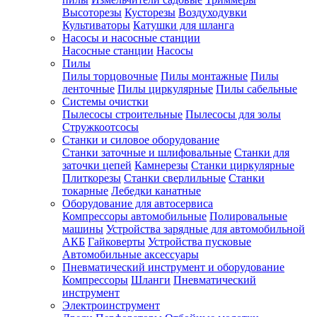
Высоторезы
Кусторезы
Воздуходувки
Культиваторы
Катушки для шланга
Насосы и насосные станции
Насосные станции
Насосы
Пилы
Пилы торцовочные
Пилы монтажные
Пилы
ленточные
Пилы циркулярные
Пилы сабельные
Системы очистки
Пылесосы строительные
Пылесосы для золы
Стружкоотсосы
Станки и силовое оборудование
Станки заточные и шлифовальные
Станки для
заточки цепей
Камнерезы
Станки циркулярные
Плиткорезы
Станки сверлильные
Станки
токарные
Лебедки канатные
Оборудование для автосервиса
Компрессоры автомобильные
Полировальные
машины
Устройства зарядные для автомобильной
АКБ
Гайковерты
Устройства пусковые
Автомобильные аксессуары
Пневматический инструмент и оборудование
Компрессоры
Шланги
Пневматический
инструмент
Электроинструмент