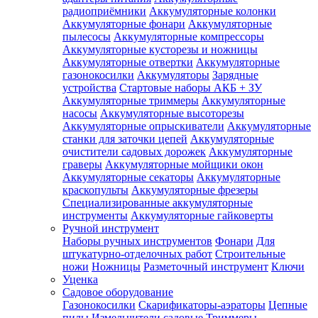
радиоприёмники
Аккумуляторные колонки
Аккумуляторные фонари
Аккумуляторные
пылесосы
Аккумуляторные компрессоры
Аккумуляторные кусторезы и ножницы
Аккумуляторные отвертки
Аккумуляторные
газонокосилки
Аккумуляторы
Зарядные
устройства
Стартовые наборы АКБ + ЗУ
Аккумуляторные триммеры
Аккумуляторные
насосы
Аккумуляторные высоторезы
Аккумуляторные опрыскиватели
Аккумуляторные
станки для заточки цепей
Аккумуляторные
очистители садовых дорожек
Аккумуляторные
граверы
Аккумуляторные мойщики окон
Аккумуляторные секаторы
Аккумуляторные
краскопульты
Аккумуляторные фрезеры
Специализированные аккумуляторные
инструменты
Аккумуляторные гайковерты
Ручной инструмент
Наборы ручных инструментов
Фонари
Для
штукатурно-отделочных работ
Строительные
ножи
Ножницы
Разметочный инструмент
Ключи
Уценка
Садовое оборудование
Газонокосилки
Скарификаторы-аэраторы
Цепные
пилы
Измельчители садовые
Триммеры