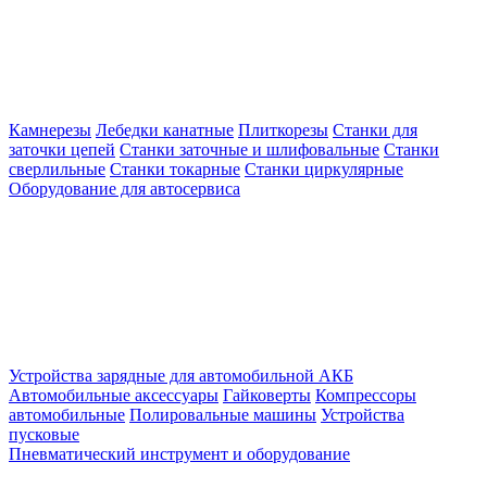
Камнерезы
Лебедки канатные
Плиткорезы
Станки для
заточки цепей
Станки заточные и шлифовальные
Станки
сверлильные
Станки токарные
Станки циркулярные
Оборудование для автосервиса
Устройства зарядные для автомобильной АКБ
Автомобильные аксессуары
Гайковерты
Компрессоры
автомобильные
Полировальные машины
Устройства
пусковые
Пневматический инструмент и оборудование