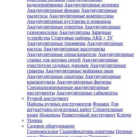
радиоприёмники
Аккумуляторные колонки
Аккумуляторные фонари
Аккумуляторные
пылесосы
Аккумуляторные компрессоры
Аккумуляторные кусторезы и ножницы
Аккумуляторные отвертки
Аккумуляторные
газонокосилки
Аккумуляторы
Зарядные
устройства
Стартовые наборы АКБ + ЗУ
Аккумуляторные триммеры
Аккумуляторные
насосы
Аккумуляторные высоторезы
Аккумуляторные опрыскиватели
Аккумуляторные
станки для заточки цепей
Аккумуляторные
очистители садовых дорожек
Аккумуляторные
граверы
Аккумуляторные мойщики окон
Аккумуляторные секаторы
Аккумуляторные
краскопульты
Аккумуляторные фрезеры
Специализированные аккумуляторные
инструменты
Аккумуляторные гайковерты
Ручной инструмент
Наборы ручных инструментов
Фонари
Для
штукатурно-отделочных работ
Строительные
ножи
Ножницы
Разметочный инструмент
Ключи
Уценка
Садовое оборудование
Газонокосилки
Скарификаторы-аэраторы
Цепные
пилы
Измельчители садовые
Триммеры