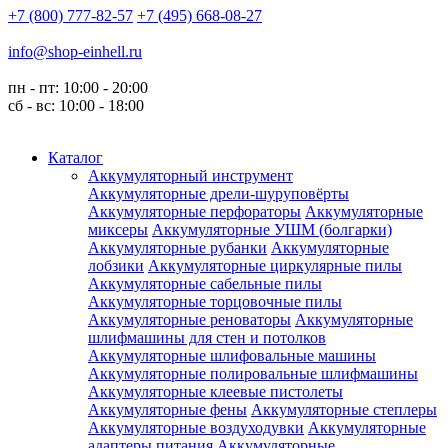
+7 (800) 777-82-57
+7 (495) 668-08-27
info@shop-einhell.ru
пн - пт: 10:00 - 20:00
сб - вс: 10:00 - 18:00
Каталог
Аккумуляторный инструмент
Аккумуляторные дрели-шуруповёрты
Аккумуляторные перфораторы
Аккумуляторные
миксеры
Аккумуляторные УШМ (болгарки)
Аккумуляторные рубанки
Аккумуляторные
лобзики
Аккумуляторные циркулярные пилы
Аккумуляторные сабельные пилы
Аккумуляторные торцовочные пилы
Аккумуляторные реноваторы
Аккумуляторные
шлифмашины для стен и потолков
Аккумуляторные шлифовальные машины
Аккумуляторные полировальные шлифмашины
Аккумуляторные клеевые пистолеты
Аккумуляторные фены
Аккумуляторные степлеры
Аккумуляторные воздуходувки
Аккумуляторные
адаптеры питания
Аккумуляторные