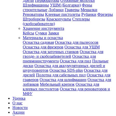
Дрели
Перфораторы
Отбойные молотки
Шлифмашины
УШМ (Болгарки)
Фены
строительные
Лобзики
Граверы
Мешалки
Реноваторы
Клеевые пистолеты
Рубанки
Фрезеры
Штроборезы
Краскопульты
Степлеры
(скобозабиватели)
Хранение инструмента
Кейсы
Сумки
Замки
Материалы и оснастка
Оснастка садовая
Оснастка для пылесосов
Оснастка для фрезеров
Оснастка для УШМ
Оснастка для заточных станков
Оснастка для
гвозде- и скобозабиветелей
Оснастка для
пневмоинструмента
Оснастка для пил
Пильные
диски
Оснастка для аккумуляторных дрелей и
шуруповертов
Оснастка SDS-plus
Оснастка для
дрелей
Полотна для сабельных пил
Оснастка для
граверов
Оснастка для шлифмашин
Оснастка для
лобзиков
Мебельный крепеж
Оснастка для
клеевых пистолетов
Оснастка для реноваторов и
МФУ
Уценка
О нас
Новости
Акции