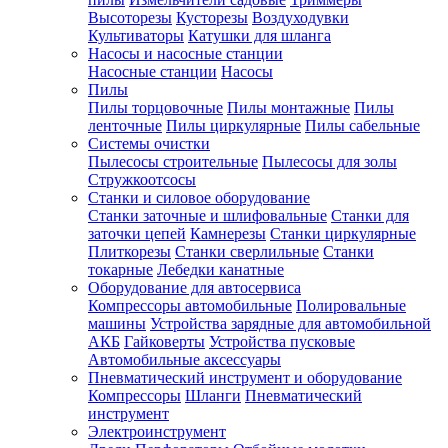
Высоторезы
Кусторезы
Воздуходувки
Культиваторы
Катушки для шланга
Насосы и насосные станции
Насосные станции
Насосы
Пилы
Пилы торцовочные
Пилы монтажные
Пилы
ленточные
Пилы циркулярные
Пилы сабельные
Системы очистки
Пылесосы строительные
Пылесосы для золы
Стружкоотсосы
Станки и силовое оборудование
Станки заточные и шлифовальные
Станки для
заточки цепей
Камнерезы
Станки циркулярные
Плиткорезы
Станки сверлильные
Станки
токарные
Лебедки канатные
Оборудование для автосервиса
Компрессоры автомобильные
Полировальные
машины
Устройства зарядные для автомобильной
АКБ
Гайковерты
Устройства пусковые
Автомобильные аксессуары
Пневматический инструмент и оборудование
Компрессоры
Шланги
Пневматический
инструмент
Электроинструмент