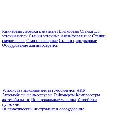
Камнерезы
Лебедки канатные
Плиткорезы
Станки для
заточки цепей
Станки заточные и шлифовальные
Станки
сверлильные
Станки токарные
Станки циркулярные
Оборудование для автосервиса
Устройства зарядные для автомобильной АКБ
Автомобильные аксессуары
Гайковерты
Компрессоры
автомобильные
Полировальные машины
Устройства
пусковые
Пневматический инструмент и оборудование