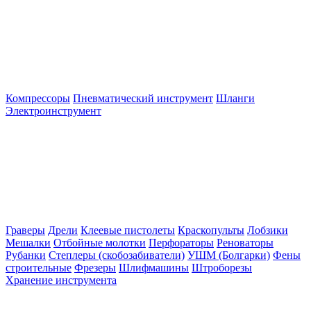
Компрессоры
Пневматический инструмент
Шланги
Электроинструмент
Граверы
Дрели
Клеевые пистолеты
Краскопульты
Лобзики
Мешалки
Отбойные молотки
Перфораторы
Реноваторы
Рубанки
Степлеры (скобозабиватели)
УШМ (Болгарки)
Фены
строительные
Фрезеры
Шлифмашины
Штроборезы
Хранение инструмента