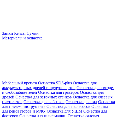
Замки
Кейсы
Сумки
Материалы и оснастка
Мебельный крепеж
Оснастка SDS-plus
Оснастка для
аккумуляторных дрелей и шуруповертов
Оснастка для гвозде-
и скобозабиветелей
Оснастка для граверов
Оснастка для
дрелей
Оснастка для заточных станков
Оснастка для клеевых
пистолетов
Оснастка для лобзиков
Оснастка для пил
Оснастка
для пневмоинструмента
Оснастка для пылесосов
Оснастка
для реноваторов и МФУ
Оснастка для УШМ
Оснастка для
фрезеров
Оснастка для шлифмашин
Оснастка садовая