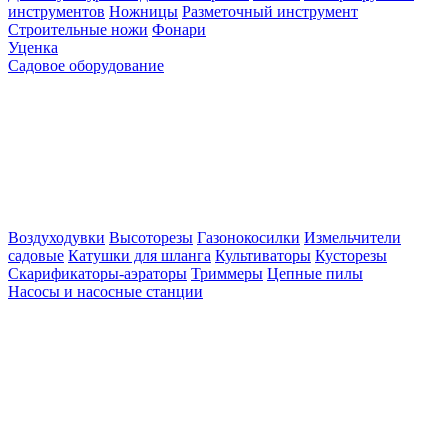
инструментов
Ножницы
Разметочный инструмент
Строительные ножи
Фонари
Уценка
Садовое оборудование
Воздуходувки
Высоторезы
Газонокосилки
Измельчители
садовые
Катушки для шланга
Культиваторы
Кусторезы
Скарификаторы-аэраторы
Триммеры
Цепные пилы
Насосы и насосные станции