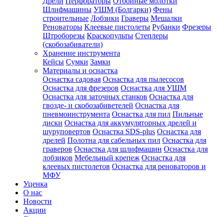
Дрели
Перфораторы
Отбойные молотки
Шлифмашины
УШМ (Болгарки)
Фены
строительные
Лобзики
Граверы
Мешалки
Реноваторы
Клеевые пистолеты
Рубанки
Фрезеры
Штроборезы
Краскопульты
Степлеры
(скобозабиватели)
Хранение инструмента
Кейсы
Сумки
Замки
Материалы и оснастка
Оснастка садовая
Оснастка для пылесосов
Оснастка для фрезеров
Оснастка для УШМ
Оснастка для заточных станков
Оснастка для
гвозде- и скобозабиветелей
Оснастка для
пневмоинструмента
Оснастка для пил
Пильные
диски
Оснастка для аккумуляторных дрелей и
шуруповертов
Оснастка SDS-plus
Оснастка для
дрелей
Полотна для сабельных пил
Оснастка для
граверов
Оснастка для шлифмашин
Оснастка для
лобзиков
Мебельный крепеж
Оснастка для
клеевых пистолетов
Оснастка для реноваторов и
МФУ
Уценка
О нас
Новости
Акции