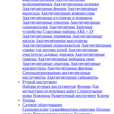
радиоприёмники
Аккумуляторные колонки
Аккумуляторные фонари
Аккумуляторные
пылесосы
Аккумуляторные компрессоры
Аккумуляторные кусторезы и ножницы
Аккумуляторные отвертки
Аккумуляторные
газонокосилки
Аккумуляторы
Зарядные
устройства
Стартовые наборы АКБ + ЗУ
Аккумуляторные триммеры
Аккумуляторные
насосы
Аккумуляторные высоторезы
Аккумуляторные опрыскиватели
Аккумуляторные
станки для заточки цепей
Аккумуляторные
очистители садовых дорожек
Аккумуляторные
граверы
Аккумуляторные мойщики окон
Аккумуляторные секаторы
Аккумуляторные
краскопульты
Аккумуляторные фрезеры
Специализированные аккумуляторные
инструменты
Аккумуляторные гайковерты
Ручной инструмент
Наборы ручных инструментов
Фонари
Для
штукатурно-отделочных работ
Строительные
ножи
Ножницы
Разметочный инструмент
Ключи
Уценка
Садовое оборудование
Газонокосилки
Скарификаторы-аэраторы
Цепные
пилы
Измельчители садовые
Триммеры