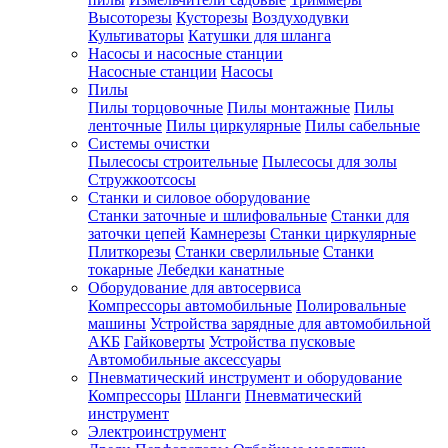
Высоторезы
Кусторезы
Воздуходувки
Культиваторы
Катушки для шланга
Насосы и насосные станции
Насосные станции
Насосы
Пилы
Пилы торцовочные
Пилы монтажные
Пилы
ленточные
Пилы циркулярные
Пилы сабельные
Системы очистки
Пылесосы строительные
Пылесосы для золы
Стружкоотсосы
Станки и силовое оборудование
Станки заточные и шлифовальные
Станки для
заточки цепей
Камнерезы
Станки циркулярные
Плиткорезы
Станки сверлильные
Станки
токарные
Лебедки канатные
Оборудование для автосервиса
Компрессоры автомобильные
Полировальные
машины
Устройства зарядные для автомобильной
АКБ
Гайковерты
Устройства пусковые
Автомобильные аксессуары
Пневматический инструмент и оборудование
Компрессоры
Шланги
Пневматический
инструмент
Электроинструмент