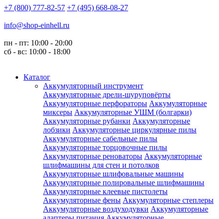
+7 (800) 777-82-57
+7 (495) 668-08-27
info@shop-einhell.ru
пн - пт: 10:00 - 20:00
сб - вс: 10:00 - 18:00
Каталог
Аккумуляторный инструмент
Аккумуляторные дрели-шуруповёрты
Аккумуляторные перфораторы
Аккумуляторные
миксеры
Аккумуляторные УШМ (болгарки)
Аккумуляторные рубанки
Аккумуляторные
лобзики
Аккумуляторные циркулярные пилы
Аккумуляторные сабельные пилы
Аккумуляторные торцовочные пилы
Аккумуляторные реноваторы
Аккумуляторные
шлифмашины для стен и потолков
Аккумуляторные шлифовальные машины
Аккумуляторные полировальные шлифмашины
Аккумуляторные клеевые пистолеты
Аккумуляторные фены
Аккумуляторные степлеры
Аккумуляторные воздуходувки
Аккумуляторные
адаптеры питания
Аккумуляторные