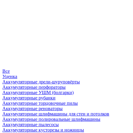
Все
Уценка
Аккумуляторные дрели-шуруповёрты
Аккумуляторные перфораторы
Аккумуляторные УШМ (болгарки)
Аккумуляторные рубанки
Аккумуляторные торцовочные пилы
Аккумуляторные реноваторы
Аккумуляторные шлифмашины для стен и потолков
Аккумуляторные полировальные шлифмашины
Аккумуляторные пылесосы
Аккумуляторные кусторезы и ножницы