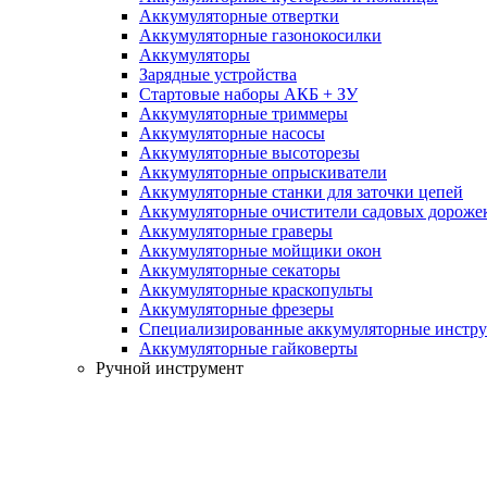
Аккумуляторные отвертки
Аккумуляторные газонокосилки
Аккумуляторы
Зарядные устройства
Стартовые наборы АКБ + ЗУ
Аккумуляторные триммеры
Аккумуляторные насосы
Аккумуляторные высоторезы
Аккумуляторные опрыскиватели
Аккумуляторные станки для заточки цепей
Аккумуляторные очистители садовых дороже
Аккумуляторные граверы
Аккумуляторные мойщики окон
Аккумуляторные секаторы
Аккумуляторные краскопульты
Аккумуляторные фрезеры
Специализированные аккумуляторные инстр
Аккумуляторные гайковерты
Ручной инструмент