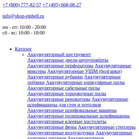
+7 (800) 777-82-57
+7 (495) 668-08-27
info@shop-einhell.ru
пн - пт: 10:00 - 20:00
сб - вс: 10:00 - 18:00
Каталог
Аккумуляторный инструмент
Аккумуляторные дрели-шуруповёрты
Аккумуляторные перфораторы
Аккумуляторные
миксеры
Аккумуляторные УШМ (болгарки)
Аккумуляторные рубанки
Аккумуляторные
лобзики
Аккумуляторные циркулярные пилы
Аккумуляторные сабельные пилы
Аккумуляторные торцовочные пилы
Аккумуляторные реноваторы
Аккумуляторные
шлифмашины для стен и потолков
Аккумуляторные шлифовальные машины
Аккумуляторные полировальные шлифмашины
Аккумуляторные клеевые пистолеты
Аккумуляторные фены
Аккумуляторные степлеры
Аккумуляторные воздуходувки
Аккумуляторные
адаптеры питания
Аккумуляторные