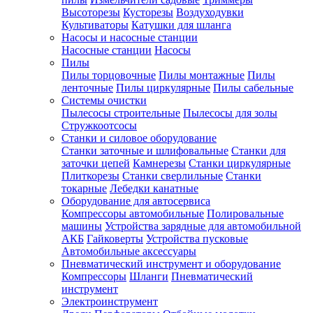
Высоторезы
Кусторезы
Воздуходувки
Культиваторы
Катушки для шланга
Насосы и насосные станции
Насосные станции
Насосы
Пилы
Пилы торцовочные
Пилы монтажные
Пилы
ленточные
Пилы циркулярные
Пилы сабельные
Системы очистки
Пылесосы строительные
Пылесосы для золы
Стружкоотсосы
Станки и силовое оборудование
Станки заточные и шлифовальные
Станки для
заточки цепей
Камнерезы
Станки циркулярные
Плиткорезы
Станки сверлильные
Станки
токарные
Лебедки канатные
Оборудование для автосервиса
Компрессоры автомобильные
Полировальные
машины
Устройства зарядные для автомобильной
АКБ
Гайковерты
Устройства пусковые
Автомобильные аксессуары
Пневматический инструмент и оборудование
Компрессоры
Шланги
Пневматический
инструмент
Электроинструмент