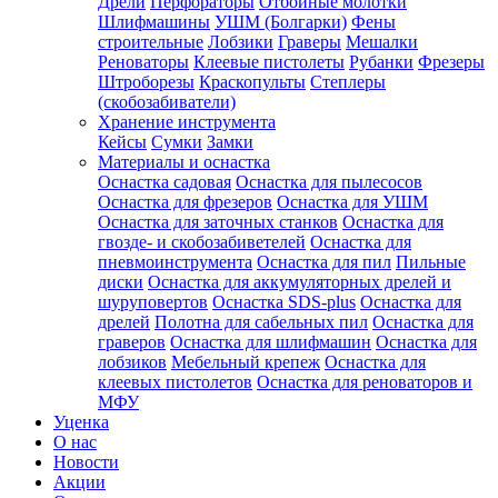
Дрели
Перфораторы
Отбойные молотки
Шлифмашины
УШМ (Болгарки)
Фены
строительные
Лобзики
Граверы
Мешалки
Реноваторы
Клеевые пистолеты
Рубанки
Фрезеры
Штроборезы
Краскопульты
Степлеры
(скобозабиватели)
Хранение инструмента
Кейсы
Сумки
Замки
Материалы и оснастка
Оснастка садовая
Оснастка для пылесосов
Оснастка для фрезеров
Оснастка для УШМ
Оснастка для заточных станков
Оснастка для
гвозде- и скобозабиветелей
Оснастка для
пневмоинструмента
Оснастка для пил
Пильные
диски
Оснастка для аккумуляторных дрелей и
шуруповертов
Оснастка SDS-plus
Оснастка для
дрелей
Полотна для сабельных пил
Оснастка для
граверов
Оснастка для шлифмашин
Оснастка для
лобзиков
Мебельный крепеж
Оснастка для
клеевых пистолетов
Оснастка для реноваторов и
МФУ
Уценка
О нас
Новости
Акции