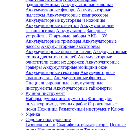
радиоприёмники
Аккумуляторные колонки
Аккумуляторные фонари
Аккумуляторные
пылесосы
Аккумуляторные компрессоры
Аккумуляторные кусторезы и ножницы
Аккумуляторные отвертки
Аккумуляторные
газонокосилки
Аккумуляторы
Зарядные
устройства
Стартовые наборы АКБ + ЗУ
Аккумуляторные триммеры
Аккумуляторные
насосы
Аккумуляторные высоторезы
Аккумуляторные опрыскиватели
Аккумуляторные
станки для заточки цепей
Аккумуляторные
очистители садовых дорожек
Аккумуляторные
граверы
Аккумуляторные мойщики окон
Аккумуляторные секаторы
Аккумуляторные
краскопульты
Аккумуляторные фрезеры
Специализированные аккумуляторные
инструменты
Аккумуляторные гайковерты
Ручной инструмент
Наборы ручных инструментов
Фонари
Для
штукатурно-отделочных работ
Строительные
ножи
Ножницы
Разметочный инструмент
Ключи
Уценка
Садовое оборудование
Газонокосилки
Скарификаторы-аэраторы
Цепные
пилы
Измельчители садовые
Триммеры