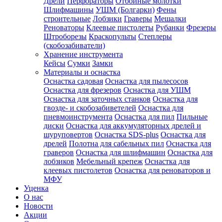
Дрели
Перфораторы
Отбойные молотки
Шлифмашины
УШМ (Болгарки)
Фены
строительные
Лобзики
Граверы
Мешалки
Реноваторы
Клеевые пистолеты
Рубанки
Фрезеры
Штроборезы
Краскопульты
Степлеры
(скобозабиватели)
Хранение инструмента
Кейсы
Сумки
Замки
Материалы и оснастка
Оснастка садовая
Оснастка для пылесосов
Оснастка для фрезеров
Оснастка для УШМ
Оснастка для заточных станков
Оснастка для
гвозде- и скобозабиветелей
Оснастка для
пневмоинструмента
Оснастка для пил
Пильные
диски
Оснастка для аккумуляторных дрелей и
шуруповертов
Оснастка SDS-plus
Оснастка для
дрелей
Полотна для сабельных пил
Оснастка для
граверов
Оснастка для шлифмашин
Оснастка для
лобзиков
Мебельный крепеж
Оснастка для
клеевых пистолетов
Оснастка для реноваторов и
МФУ
Уценка
О нас
Новости
Акции