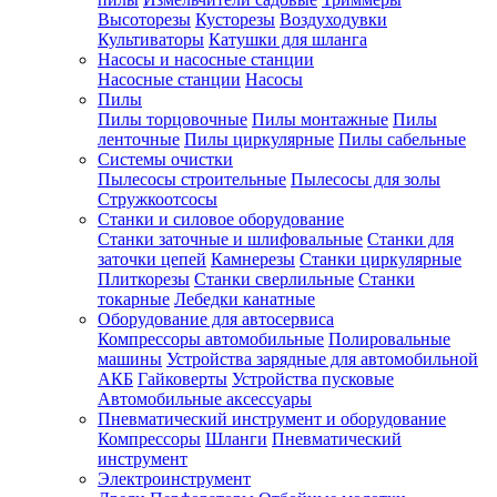
Высоторезы
Кусторезы
Воздуходувки
Культиваторы
Катушки для шланга
Насосы и насосные станции
Насосные станции
Насосы
Пилы
Пилы торцовочные
Пилы монтажные
Пилы
ленточные
Пилы циркулярные
Пилы сабельные
Системы очистки
Пылесосы строительные
Пылесосы для золы
Стружкоотсосы
Станки и силовое оборудование
Станки заточные и шлифовальные
Станки для
заточки цепей
Камнерезы
Станки циркулярные
Плиткорезы
Станки сверлильные
Станки
токарные
Лебедки канатные
Оборудование для автосервиса
Компрессоры автомобильные
Полировальные
машины
Устройства зарядные для автомобильной
АКБ
Гайковерты
Устройства пусковые
Автомобильные аксессуары
Пневматический инструмент и оборудование
Компрессоры
Шланги
Пневматический
инструмент
Электроинструмент