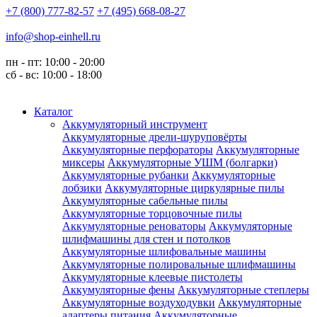
+7 (800) 777-82-57
+7 (495) 668-08-27
info@shop-einhell.ru
пн - пт: 10:00 - 20:00
сб - вс: 10:00 - 18:00
Каталог
Аккумуляторный инструмент
Аккумуляторные дрели-шуруповёрты
Аккумуляторные перфораторы
Аккумуляторные
миксеры
Аккумуляторные УШМ (болгарки)
Аккумуляторные рубанки
Аккумуляторные
лобзики
Аккумуляторные циркулярные пилы
Аккумуляторные сабельные пилы
Аккумуляторные торцовочные пилы
Аккумуляторные реноваторы
Аккумуляторные
шлифмашины для стен и потолков
Аккумуляторные шлифовальные машины
Аккумуляторные полировальные шлифмашины
Аккумуляторные клеевые пистолеты
Аккумуляторные фены
Аккумуляторные степлеры
Аккумуляторные воздуходувки
Аккумуляторные
адаптеры питания
Аккумуляторные