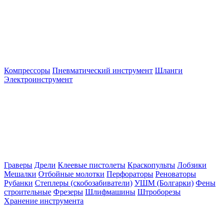
Компрессоры
Пневматический инструмент
Шланги
Электроинструмент
Граверы
Дрели
Клеевые пистолеты
Краскопульты
Лобзики
Мешалки
Отбойные молотки
Перфораторы
Реноваторы
Рубанки
Степлеры (скобозабиватели)
УШМ (Болгарки)
Фены
строительные
Фрезеры
Шлифмашины
Штроборезы
Хранение инструмента