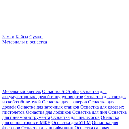
Замки
Кейсы
Сумки
Материалы и оснастка
Мебельный крепеж
Оснастка SDS-plus
Оснастка для
аккумуляторных дрелей и шуруповертов
Оснастка для гвозде-
и скобозабиветелей
Оснастка для граверов
Оснастка для
дрелей
Оснастка для заточных станков
Оснастка для клеевых
пистолетов
Оснастка для лобзиков
Оснастка для пил
Оснастка
для пневмоинструмента
Оснастка для пылесосов
Оснастка
для реноваторов и МФУ
Оснастка для УШМ
Оснастка для
фрезеров
Оснастка для шлифмашин
Оснастка садовая