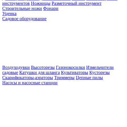
инструментов
Ножницы
Разметочный инструмент
Строительные ножи
Фонари
Уценка
Садовое оборудование
Воздуходувки
Высоторезы
Газонокосилки
Измельчители
садовые
Катушки для шланга
Культиваторы
Кусторезы
Скарификаторы-аэраторы
Триммеры
Цепные пилы
Насосы и насосные станции