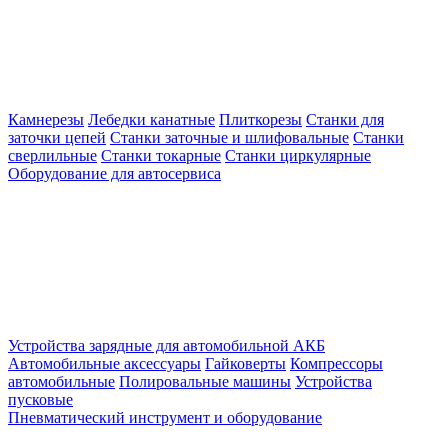
Камнерезы
Лебедки канатные
Плиткорезы
Станки для
заточки цепей
Станки заточные и шлифовальные
Станки
сверлильные
Станки токарные
Станки циркулярные
Оборудование для автосервиса
Устройства зарядные для автомобильной АКБ
Автомобильные аксессуары
Гайковерты
Компрессоры
автомобильные
Полировальные машины
Устройства
пусковые
Пневматический инструмент и оборудование