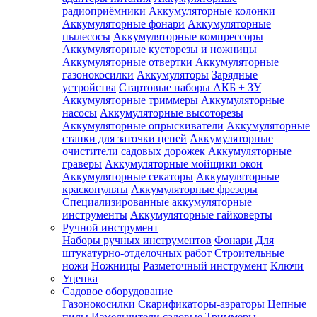
радиоприёмники
Аккумуляторные колонки
Аккумуляторные фонари
Аккумуляторные
пылесосы
Аккумуляторные компрессоры
Аккумуляторные кусторезы и ножницы
Аккумуляторные отвертки
Аккумуляторные
газонокосилки
Аккумуляторы
Зарядные
устройства
Стартовые наборы АКБ + ЗУ
Аккумуляторные триммеры
Аккумуляторные
насосы
Аккумуляторные высоторезы
Аккумуляторные опрыскиватели
Аккумуляторные
станки для заточки цепей
Аккумуляторные
очистители садовых дорожек
Аккумуляторные
граверы
Аккумуляторные мойщики окон
Аккумуляторные секаторы
Аккумуляторные
краскопульты
Аккумуляторные фрезеры
Специализированные аккумуляторные
инструменты
Аккумуляторные гайковерты
Ручной инструмент
Наборы ручных инструментов
Фонари
Для
штукатурно-отделочных работ
Строительные
ножи
Ножницы
Разметочный инструмент
Ключи
Уценка
Садовое оборудование
Газонокосилки
Скарификаторы-аэраторы
Цепные
пилы
Измельчители садовые
Триммеры