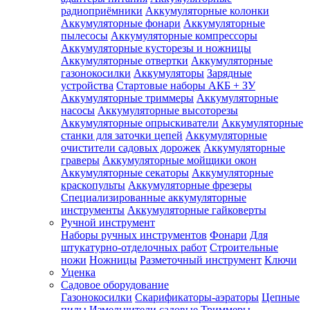
радиоприёмники
Аккумуляторные колонки
Аккумуляторные фонари
Аккумуляторные
пылесосы
Аккумуляторные компрессоры
Аккумуляторные кусторезы и ножницы
Аккумуляторные отвертки
Аккумуляторные
газонокосилки
Аккумуляторы
Зарядные
устройства
Стартовые наборы АКБ + ЗУ
Аккумуляторные триммеры
Аккумуляторные
насосы
Аккумуляторные высоторезы
Аккумуляторные опрыскиватели
Аккумуляторные
станки для заточки цепей
Аккумуляторные
очистители садовых дорожек
Аккумуляторные
граверы
Аккумуляторные мойщики окон
Аккумуляторные секаторы
Аккумуляторные
краскопульты
Аккумуляторные фрезеры
Специализированные аккумуляторные
инструменты
Аккумуляторные гайковерты
Ручной инструмент
Наборы ручных инструментов
Фонари
Для
штукатурно-отделочных работ
Строительные
ножи
Ножницы
Разметочный инструмент
Ключи
Уценка
Садовое оборудование
Газонокосилки
Скарификаторы-аэраторы
Цепные
пилы
Измельчители садовые
Триммеры