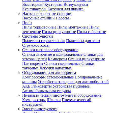
Высоторезы
Кусторезы
Воздуходувки
Культиваторы
Катушки для шланга
Насосы и насосные станции
Насосные станции
Насосы
Пилы
Пилы торцовочные
Пилы монтажные
Пилы
ленточные
Пилы циркулярные
Пилы сабельные
Системы очистки
Пылесосы строительные
Пылесосы для золы
Стружкоотсосы
Станки и силовое оборудование
Станки заточные и шлифовальные
Станки для
заточки цепей
Камнерезы
Станки циркулярные
Плиткорезы
Станки сверлильные
Станки
токарные
Лебедки канатные
Оборудование для автосервиса
Компрессоры автомобильные
Полировальные
машины
Устройства зарядные для автомобильной
АКБ
Гайковерты
Устройства пусковые
Автомобильные аксессуары
Пневматический инструмент и оборудование
Компрессоры
Шланги
Пневматический
инструмент
Электроинструмент