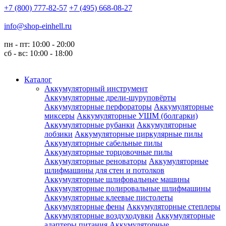
+7 (800) 777-82-57
+7 (495) 668-08-27
info@shop-einhell.ru
пн - пт: 10:00 - 20:00
сб - вс: 10:00 - 18:00
Каталог
Аккумуляторный инструмент
Аккумуляторные дрели-шуруповёрты
Аккумуляторные перфораторы
Аккумуляторные
миксеры
Аккумуляторные УШМ (болгарки)
Аккумуляторные рубанки
Аккумуляторные
лобзики
Аккумуляторные циркулярные пилы
Аккумуляторные сабельные пилы
Аккумуляторные торцовочные пилы
Аккумуляторные реноваторы
Аккумуляторные
шлифмашины для стен и потолков
Аккумуляторные шлифовальные машины
Аккумуляторные полировальные шлифмашины
Аккумуляторные клеевые пистолеты
Аккумуляторные фены
Аккумуляторные степлеры
Аккумуляторные воздуходувки
Аккумуляторные
адаптеры питания
Аккумуляторные