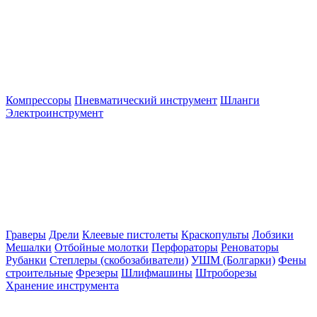
Компрессоры
Пневматический инструмент
Шланги
Электроинструмент
Граверы
Дрели
Клеевые пистолеты
Краскопульты
Лобзики
Мешалки
Отбойные молотки
Перфораторы
Реноваторы
Рубанки
Степлеры (скобозабиватели)
УШМ (Болгарки)
Фены
строительные
Фрезеры
Шлифмашины
Штроборезы
Хранение инструмента