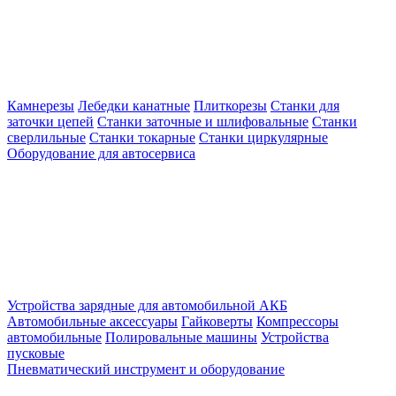
Камнерезы
Лебедки канатные
Плиткорезы
Станки для
заточки цепей
Станки заточные и шлифовальные
Станки
сверлильные
Станки токарные
Станки циркулярные
Оборудование для автосервиса
Устройства зарядные для автомобильной АКБ
Автомобильные аксессуары
Гайковерты
Компрессоры
автомобильные
Полировальные машины
Устройства
пусковые
Пневматический инструмент и оборудование