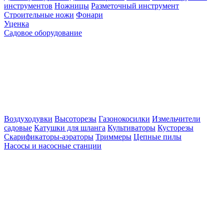
инструментов
Ножницы
Разметочный инструмент
Строительные ножи
Фонари
Уценка
Садовое оборудование
Воздуходувки
Высоторезы
Газонокосилки
Измельчители
садовые
Катушки для шланга
Культиваторы
Кусторезы
Скарификаторы-аэраторы
Триммеры
Цепные пилы
Насосы и насосные станции