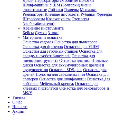
Дрели
Перфораторы
Отбойные молотки
Шлифмашины
УШМ (Болгарки)
Фены
строительные
Лобзики
Граверы
Мешалки
Реноваторы
Клеевые пистолеты
Рубанки
Фрезеры
Штроборезы
Краскопульты
Степлеры
(скобозабиватели)
Хранение инструмента
Кейсы
Сумки
Замки
Материалы и оснастка
Оснастка садовая
Оснастка для пылесосов
Оснастка для фрезеров
Оснастка для УШМ
Оснастка для заточных станков
Оснастка для
гвозде- и скобозабиветелей
Оснастка для
пневмоинструмента
Оснастка для пил
Пильные
диски
Оснастка для аккумуляторных дрелей и
шуруповертов
Оснастка SDS-plus
Оснастка для
дрелей
Полотна для сабельных пил
Оснастка для
граверов
Оснастка для шлифмашин
Оснастка для
лобзиков
Мебельный крепеж
Оснастка для
клеевых пистолетов
Оснастка для реноваторов и
МФУ
Уценка
О нас
Новости
Акции