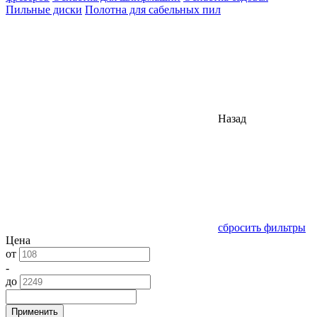
Пильные диски
Полотна для сабельных пил
Назад
сбросить фильтры
Цена
от
-
до