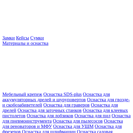
Замки
Кейсы
Сумки
Материалы и оснастка
Мебельный крепеж
Оснастка SDS-plus
Оснастка для
аккумуляторных дрелей и шуруповертов
Оснастка для гвозде-
и скобозабиветелей
Оснастка для граверов
Оснастка для
дрелей
Оснастка для заточных станков
Оснастка для клеевых
пистолетов
Оснастка для лобзиков
Оснастка для пил
Оснастка
для пневмоинструмента
Оснастка для пылесосов
Оснастка
для реноваторов и МФУ
Оснастка для УШМ
Оснастка для
фрезеров
Оснастка для шлифмашин
Оснастка садовая