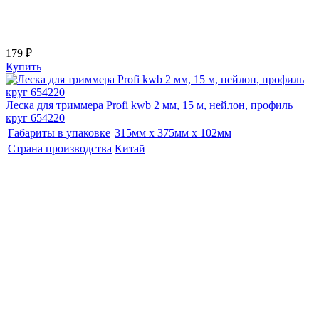
179 ₽
Купить
Леска для триммера Profi kwb 2 мм, 15 м, нейлон, профиль
круг 654220
Габариты в упаковке
315мм x 375мм x 102мм
Страна производства
Китай