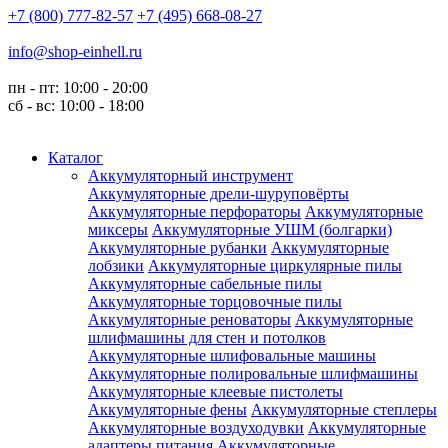
+7 (800) 777-82-57
+7 (495) 668-08-27
info@shop-einhell.ru
пн - пт: 10:00 - 20:00
сб - вс: 10:00 - 18:00
Каталог
Аккумуляторный инструмент
Аккумуляторные дрели-шуруповёрты
Аккумуляторные перфораторы
Аккумуляторные
миксеры
Аккумуляторные УШМ (болгарки)
Аккумуляторные рубанки
Аккумуляторные
лобзики
Аккумуляторные циркулярные пилы
Аккумуляторные сабельные пилы
Аккумуляторные торцовочные пилы
Аккумуляторные реноваторы
Аккумуляторные
шлифмашины для стен и потолков
Аккумуляторные шлифовальные машины
Аккумуляторные полировальные шлифмашины
Аккумуляторные клеевые пистолеты
Аккумуляторные фены
Аккумуляторные степлеры
Аккумуляторные воздуходувки
Аккумуляторные
адаптеры питания
Аккумуляторные