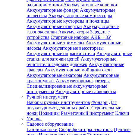
радиоприёмники
Аккумуляторные колонки
Аккумуляторные фонари
Аккумуляторные
пылесосы
Аккумуляторные компрессоры
Аккумуляторные кусторезы и ножницы
Аккумуляторные отвертки
Аккумуляторные
газонокосилки
Аккумуляторы
Зарядные
устройства
Стартовые наборы АКБ + ЗУ
Аккумуляторные триммеры
Аккумуляторные
насосы
Аккумуляторные высоторезы
Аккумуляторные опрыскиватели
Аккумуляторные
станки для заточки цепей
Аккумуляторные
очистители садовых дорожек
Аккумуляторные
граверы
Аккумуляторные мойщики окон
Аккумуляторные секаторы
Аккумуляторные
краскопульты
Аккумуляторные фрезеры
Специализированные аккумуляторные
инструменты
Аккумуляторные гайковерты
Ручной инструмент
Наборы ручных инструментов
Фонари
Для
штукатурно-отделочных работ
Строительные
ножи
Ножницы
Разметочный инструмент
Ключи
Уценка
Садовое оборудование
Газонокосилки
Скарификаторы-аэраторы
Цепные
пилы
Измельчители садовые
Триммеры