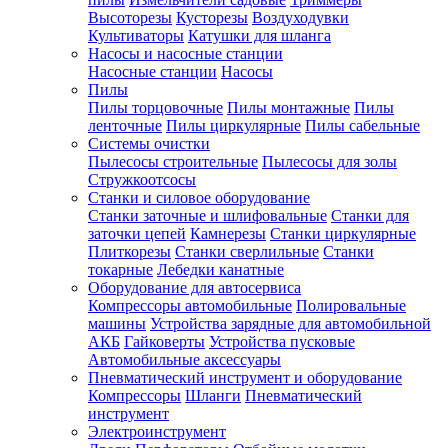
Высоторезы
Кусторезы
Воздуходувки
Культиваторы
Катушки для шланга
Насосы и насосные станции
Насосные станции
Насосы
Пилы
Пилы торцовочные
Пилы монтажные
Пилы
ленточные
Пилы циркулярные
Пилы сабельные
Системы очистки
Пылесосы строительные
Пылесосы для золы
Стружкоотсосы
Станки и силовое оборудование
Станки заточные и шлифовальные
Станки для
заточки цепей
Камнерезы
Станки циркулярные
Плиткорезы
Станки сверлильные
Станки
токарные
Лебедки канатные
Оборудование для автосервиса
Компрессоры автомобильные
Полировальные
машины
Устройства зарядные для автомобильной
АКБ
Гайковерты
Устройства пусковые
Автомобильные аксессуары
Пневматический инструмент и оборудование
Компрессоры
Шланги
Пневматический
инструмент
Электроинструмент