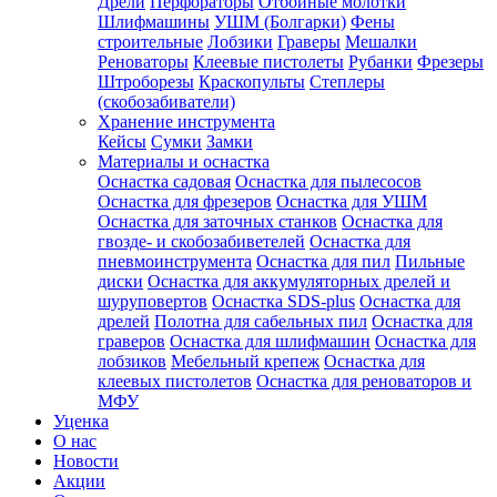
Дрели
Перфораторы
Отбойные молотки
Шлифмашины
УШМ (Болгарки)
Фены
строительные
Лобзики
Граверы
Мешалки
Реноваторы
Клеевые пистолеты
Рубанки
Фрезеры
Штроборезы
Краскопульты
Степлеры
(скобозабиватели)
Хранение инструмента
Кейсы
Сумки
Замки
Материалы и оснастка
Оснастка садовая
Оснастка для пылесосов
Оснастка для фрезеров
Оснастка для УШМ
Оснастка для заточных станков
Оснастка для
гвозде- и скобозабиветелей
Оснастка для
пневмоинструмента
Оснастка для пил
Пильные
диски
Оснастка для аккумуляторных дрелей и
шуруповертов
Оснастка SDS-plus
Оснастка для
дрелей
Полотна для сабельных пил
Оснастка для
граверов
Оснастка для шлифмашин
Оснастка для
лобзиков
Мебельный крепеж
Оснастка для
клеевых пистолетов
Оснастка для реноваторов и
МФУ
Уценка
О нас
Новости
Акции