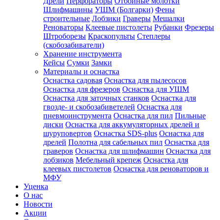
Дрели
Перфораторы
Отбойные молотки
Шлифмашины
УШМ (Болгарки)
Фены
строительные
Лобзики
Граверы
Мешалки
Реноваторы
Клеевые пистолеты
Рубанки
Фрезеры
Штроборезы
Краскопульты
Степлеры
(скобозабиватели)
Хранение инструмента
Кейсы
Сумки
Замки
Материалы и оснастка
Оснастка садовая
Оснастка для пылесосов
Оснастка для фрезеров
Оснастка для УШМ
Оснастка для заточных станков
Оснастка для
гвозде- и скобозабиветелей
Оснастка для
пневмоинструмента
Оснастка для пил
Пильные
диски
Оснастка для аккумуляторных дрелей и
шуруповертов
Оснастка SDS-plus
Оснастка для
дрелей
Полотна для сабельных пил
Оснастка для
граверов
Оснастка для шлифмашин
Оснастка для
лобзиков
Мебельный крепеж
Оснастка для
клеевых пистолетов
Оснастка для реноваторов и
МФУ
Уценка
О нас
Новости
Акции