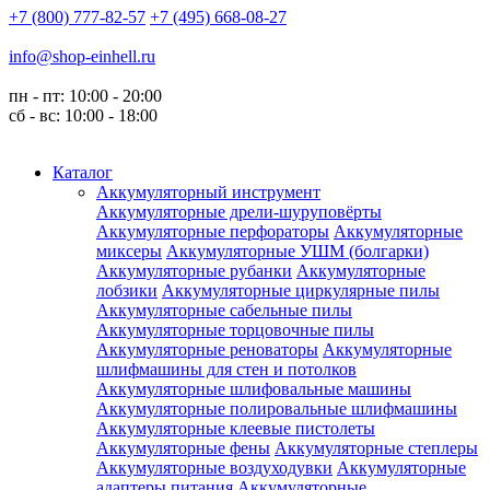
+7 (800) 777-82-57
+7 (495) 668-08-27
info@shop-einhell.ru
пн - пт: 10:00 - 20:00
сб - вс: 10:00 - 18:00
Каталог
Аккумуляторный инструмент
Аккумуляторные дрели-шуруповёрты
Аккумуляторные перфораторы
Аккумуляторные
миксеры
Аккумуляторные УШМ (болгарки)
Аккумуляторные рубанки
Аккумуляторные
лобзики
Аккумуляторные циркулярные пилы
Аккумуляторные сабельные пилы
Аккумуляторные торцовочные пилы
Аккумуляторные реноваторы
Аккумуляторные
шлифмашины для стен и потолков
Аккумуляторные шлифовальные машины
Аккумуляторные полировальные шлифмашины
Аккумуляторные клеевые пистолеты
Аккумуляторные фены
Аккумуляторные степлеры
Аккумуляторные воздуходувки
Аккумуляторные
адаптеры питания
Аккумуляторные