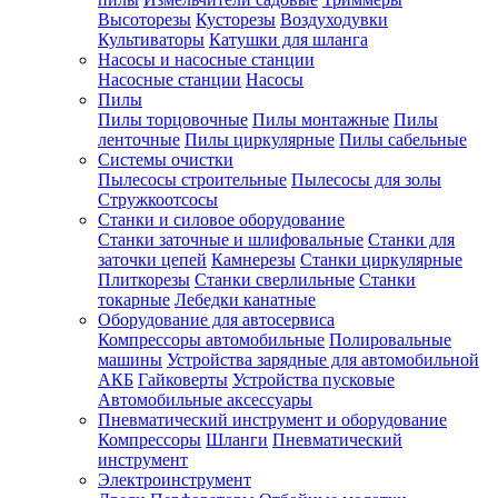
Высоторезы
Кусторезы
Воздуходувки
Культиваторы
Катушки для шланга
Насосы и насосные станции
Насосные станции
Насосы
Пилы
Пилы торцовочные
Пилы монтажные
Пилы
ленточные
Пилы циркулярные
Пилы сабельные
Системы очистки
Пылесосы строительные
Пылесосы для золы
Стружкоотсосы
Станки и силовое оборудование
Станки заточные и шлифовальные
Станки для
заточки цепей
Камнерезы
Станки циркулярные
Плиткорезы
Станки сверлильные
Станки
токарные
Лебедки канатные
Оборудование для автосервиса
Компрессоры автомобильные
Полировальные
машины
Устройства зарядные для автомобильной
АКБ
Гайковерты
Устройства пусковые
Автомобильные аксессуары
Пневматический инструмент и оборудование
Компрессоры
Шланги
Пневматический
инструмент
Электроинструмент