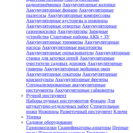
радиоприёмники
Аккумуляторные колонки
Аккумуляторные фонари
Аккумуляторные
пылесосы
Аккумуляторные компрессоры
Аккумуляторные кусторезы и ножницы
Аккумуляторные отвертки
Аккумуляторные
газонокосилки
Аккумуляторы
Зарядные
устройства
Стартовые наборы АКБ + ЗУ
Аккумуляторные триммеры
Аккумуляторные
насосы
Аккумуляторные высоторезы
Аккумуляторные опрыскиватели
Аккумуляторные
станки для заточки цепей
Аккумуляторные
очистители садовых дорожек
Аккумуляторные
граверы
Аккумуляторные мойщики окон
Аккумуляторные секаторы
Аккумуляторные
краскопульты
Аккумуляторные фрезеры
Специализированные аккумуляторные
инструменты
Аккумуляторные гайковерты
Ручной инструмент
Наборы ручных инструментов
Фонари
Для
штукатурно-отделочных работ
Строительные
ножи
Ножницы
Разметочный инструмент
Ключи
Уценка
Садовое оборудование
Газонокосилки
Скарификаторы-аэраторы
Цепные
пилы
Измельчители садовые
Триммеры