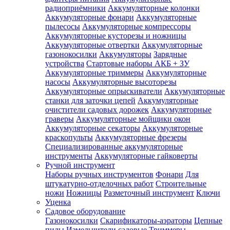
радиоприёмники
Аккумуляторные колонки
Аккумуляторные фонари
Аккумуляторные
пылесосы
Аккумуляторные компрессоры
Аккумуляторные кусторезы и ножницы
Аккумуляторные отвертки
Аккумуляторные
газонокосилки
Аккумуляторы
Зарядные
устройства
Стартовые наборы АКБ + ЗУ
Аккумуляторные триммеры
Аккумуляторные
насосы
Аккумуляторные высоторезы
Аккумуляторные опрыскиватели
Аккумуляторные
станки для заточки цепей
Аккумуляторные
очистители садовых дорожек
Аккумуляторные
граверы
Аккумуляторные мойщики окон
Аккумуляторные секаторы
Аккумуляторные
краскопульты
Аккумуляторные фрезеры
Специализированные аккумуляторные
инструменты
Аккумуляторные гайковерты
Ручной инструмент
Наборы ручных инструментов
Фонари
Для
штукатурно-отделочных работ
Строительные
ножи
Ножницы
Разметочный инструмент
Ключи
Уценка
Садовое оборудование
Газонокосилки
Скарификаторы-аэраторы
Цепные
пилы
Измельчители садовые
Триммеры