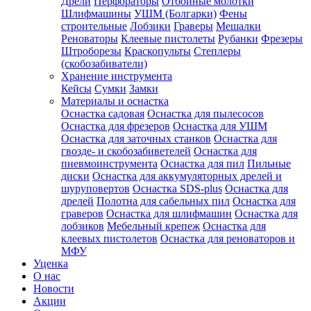
Дрели
Перфораторы
Отбойные молотки
Шлифмашины
УШМ (Болгарки)
Фены
строительные
Лобзики
Граверы
Мешалки
Реноваторы
Клеевые пистолеты
Рубанки
Фрезеры
Штроборезы
Краскопульты
Степлеры
(скобозабиватели)
Хранение инструмента
Кейсы
Сумки
Замки
Материалы и оснастка
Оснастка садовая
Оснастка для пылесосов
Оснастка для фрезеров
Оснастка для УШМ
Оснастка для заточных станков
Оснастка для
гвозде- и скобозабиветелей
Оснастка для
пневмоинструмента
Оснастка для пил
Пильные
диски
Оснастка для аккумуляторных дрелей и
шуруповертов
Оснастка SDS-plus
Оснастка для
дрелей
Полотна для сабельных пил
Оснастка для
граверов
Оснастка для шлифмашин
Оснастка для
лобзиков
Мебельный крепеж
Оснастка для
клеевых пистолетов
Оснастка для реноваторов и
МФУ
Уценка
О нас
Новости
Акции