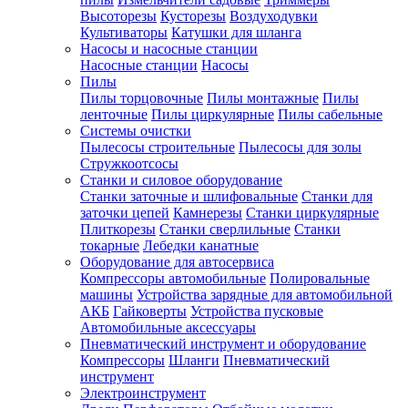
Высоторезы
Кусторезы
Воздуходувки
Культиваторы
Катушки для шланга
Насосы и насосные станции
Насосные станции
Насосы
Пилы
Пилы торцовочные
Пилы монтажные
Пилы
ленточные
Пилы циркулярные
Пилы сабельные
Системы очистки
Пылесосы строительные
Пылесосы для золы
Стружкоотсосы
Станки и силовое оборудование
Станки заточные и шлифовальные
Станки для
заточки цепей
Камнерезы
Станки циркулярные
Плиткорезы
Станки сверлильные
Станки
токарные
Лебедки канатные
Оборудование для автосервиса
Компрессоры автомобильные
Полировальные
машины
Устройства зарядные для автомобильной
АКБ
Гайковерты
Устройства пусковые
Автомобильные аксессуары
Пневматический инструмент и оборудование
Компрессоры
Шланги
Пневматический
инструмент
Электроинструмент