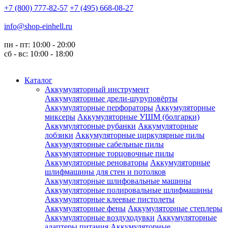
+7 (800) 777-82-57
+7 (495) 668-08-27
info@shop-einhell.ru
пн - пт: 10:00 - 20:00
сб - вс: 10:00 - 18:00
Каталог
Аккумуляторный инструмент
Аккумуляторные дрели-шуруповёрты
Аккумуляторные перфораторы
Аккумуляторные
миксеры
Аккумуляторные УШМ (болгарки)
Аккумуляторные рубанки
Аккумуляторные
лобзики
Аккумуляторные циркулярные пилы
Аккумуляторные сабельные пилы
Аккумуляторные торцовочные пилы
Аккумуляторные реноваторы
Аккумуляторные
шлифмашины для стен и потолков
Аккумуляторные шлифовальные машины
Аккумуляторные полировальные шлифмашины
Аккумуляторные клеевые пистолеты
Аккумуляторные фены
Аккумуляторные степлеры
Аккумуляторные воздуходувки
Аккумуляторные
адаптеры питания
Аккумуляторные