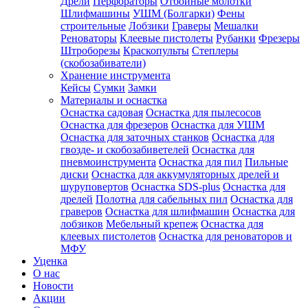
Дрели
Перфораторы
Отбойные молотки
Шлифмашины
УШМ (Болгарки)
Фены
строительные
Лобзики
Граверы
Мешалки
Реноваторы
Клеевые пистолеты
Рубанки
Фрезеры
Штроборезы
Краскопульты
Степлеры
(скобозабиватели)
Хранение инструмента
Кейсы
Сумки
Замки
Материалы и оснастка
Оснастка садовая
Оснастка для пылесосов
Оснастка для фрезеров
Оснастка для УШМ
Оснастка для заточных станков
Оснастка для
гвозде- и скобозабиветелей
Оснастка для
пневмоинструмента
Оснастка для пил
Пильные
диски
Оснастка для аккумуляторных дрелей и
шуруповертов
Оснастка SDS-plus
Оснастка для
дрелей
Полотна для сабельных пил
Оснастка для
граверов
Оснастка для шлифмашин
Оснастка для
лобзиков
Мебельный крепеж
Оснастка для
клеевых пистолетов
Оснастка для реноваторов и
МФУ
Уценка
О нас
Новости
Акции