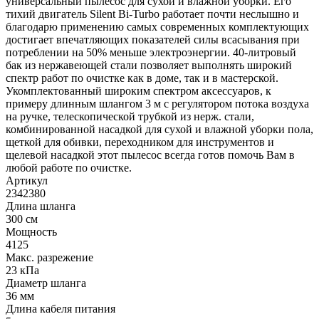
универсальный пылесос для сухой и влажной уборки. Его
тихий двигатель Silent Bi-Turbo работает почти неслышно и
благодарю применению самых современных комплектующих
достигает впечатляющих показателей силы всасывания при
потреблении на 50% меньше электроэнергии. 40-литровый
бак из нержавеющей стали позволяет выполнять широкий
спектр работ по очистке как в доме, так и в мастерской.
Укомплектованный широким спектром аксессуаров, к
примеру длинным шлангом 3 м с регулятором потока воздуха
на ручке, телескопической трубкой из нерж. стали,
комбинированной насадкой для сухой и влажной уборки пола,
щеткой для обивки, переходником для инструментов и
щелевой насадкой этот пылесос всегда готов помочь Вам в
любой работе по очистке.
Артикул
2342380
Длина шланга
300 см
Мощность
4125
Макс. разрежение
23 кПа
Диаметр шланга
36 мм
Длина кабеля питания