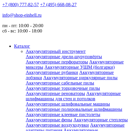
+7 (800) 777-82-57
+7 (495) 668-08-27
info@shop-einhell.ru
пн - пт: 10:00 - 20:00
сб - вс: 10:00 - 18:00
Каталог
Аккумуляторный инструмент
Аккумуляторные дрели-шуруповёрты
Аккумуляторные перфораторы
Аккумуляторные
миксеры
Аккумуляторные УШМ (болгарки)
Аккумуляторные рубанки
Аккумуляторные
лобзики
Аккумуляторные циркулярные пилы
Аккумуляторные сабельные пилы
Аккумуляторные торцовочные пилы
Аккумуляторные реноваторы
Аккумуляторные
шлифмашины для стен и потолков
Аккумуляторные шлифовальные машины
Аккумуляторные полировальные шлифмашины
Аккумуляторные клеевые пистолеты
Аккумуляторные фены
Аккумуляторные степлеры
Аккумуляторные воздуходувки
Аккумуляторные
адаптеры питания
Аккумуляторные