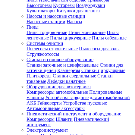
Высоторезы
Кусторезы
Воздуходувки
Культиваторы
Катушки для шланга
Насосы и насосные станции
Насосные станции
Насосы
Пилы
Пилы торцовочные
Пилы монтажные
Пилы
ленточные
Пилы циркулярные
Пилы сабельные
Системы очистки
Пылесосы строительные
Пылесосы для золы
Стружкоотсосы
Станки и силовое оборудование
Станки заточные и шлифовальные
Станки для
заточки цепей
Камнерезы
Станки циркулярные
Плиткорезы
Станки сверлильные
Станки
токарные
Лебедки канатные
Оборудование для автосервиса
Компрессоры автомобильные
Полировальные
машины
Устройства зарядные для автомобильной
АКБ
Гайковерты
Устройства пусковые
Автомобильные аксессуары
Пневматический инструмент и оборудование
Компрессоры
Шланги
Пневматический
инструмент
Электроинструмент