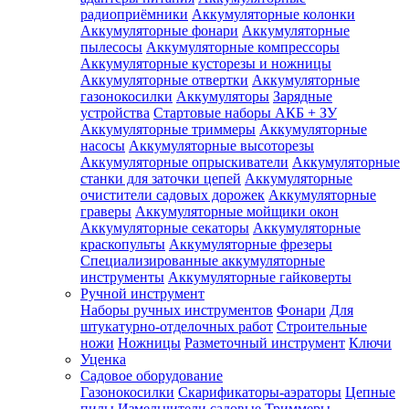
радиоприёмники
Аккумуляторные колонки
Аккумуляторные фонари
Аккумуляторные
пылесосы
Аккумуляторные компрессоры
Аккумуляторные кусторезы и ножницы
Аккумуляторные отвертки
Аккумуляторные
газонокосилки
Аккумуляторы
Зарядные
устройства
Стартовые наборы АКБ + ЗУ
Аккумуляторные триммеры
Аккумуляторные
насосы
Аккумуляторные высоторезы
Аккумуляторные опрыскиватели
Аккумуляторные
станки для заточки цепей
Аккумуляторные
очистители садовых дорожек
Аккумуляторные
граверы
Аккумуляторные мойщики окон
Аккумуляторные секаторы
Аккумуляторные
краскопульты
Аккумуляторные фрезеры
Специализированные аккумуляторные
инструменты
Аккумуляторные гайковерты
Ручной инструмент
Наборы ручных инструментов
Фонари
Для
штукатурно-отделочных работ
Строительные
ножи
Ножницы
Разметочный инструмент
Ключи
Уценка
Садовое оборудование
Газонокосилки
Скарификаторы-аэраторы
Цепные
пилы
Измельчители садовые
Триммеры