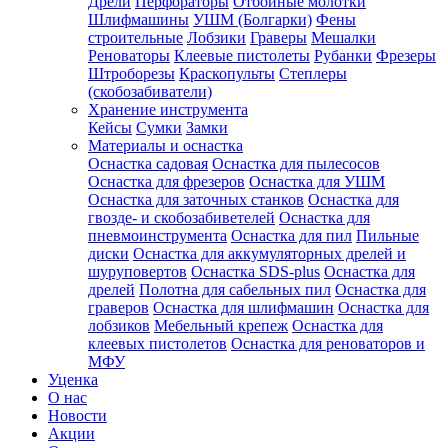
Дрели
Перфораторы
Отбойные молотки
Шлифмашины
УШМ (Болгарки)
Фены
строительные
Лобзики
Граверы
Мешалки
Реноваторы
Клеевые пистолеты
Рубанки
Фрезеры
Штроборезы
Краскопульты
Степлеры
(скобозабиватели)
Хранение инструмента
Кейсы
Сумки
Замки
Материалы и оснастка
Оснастка садовая
Оснастка для пылесосов
Оснастка для фрезеров
Оснастка для УШМ
Оснастка для заточных станков
Оснастка для
гвозде- и скобозабиветелей
Оснастка для
пневмоинструмента
Оснастка для пил
Пильные
диски
Оснастка для аккумуляторных дрелей и
шуруповертов
Оснастка SDS-plus
Оснастка для
дрелей
Полотна для сабельных пил
Оснастка для
граверов
Оснастка для шлифмашин
Оснастка для
лобзиков
Мебельный крепеж
Оснастка для
клеевых пистолетов
Оснастка для реноваторов и
МФУ
Уценка
О нас
Новости
Акции