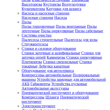
Высоторезы
Кусторезы
Воздуходувки
Культиваторы
Катушки для шланга
Насосы и насосные станции
Насосные станции
Насосы
Пилы
Пилы торцовочные
Пилы монтажные
Пилы
ленточные
Пилы циркулярные
Пилы сабельные
Системы очистки
Пылесосы строительные
Пылесосы для золы
Стружкоотсосы
Станки и силовое оборудование
Станки заточные и шлифовальные
Станки для
заточки цепей
Камнерезы
Станки циркулярные
Плиткорезы
Станки сверлильные
Станки
токарные
Лебедки канатные
Оборудование для автосервиса
Компрессоры автомобильные
Полировальные
машины
Устройства зарядные для автомобильной
АКБ
Гайковерты
Устройства пусковые
Автомобильные аксессуары
Пневматический инструмент и оборудование
Компрессоры
Шланги
Пневматический
инструмент
Электроинструмент