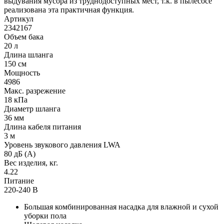
выдувания мусора из труднодоступных мест, т.к. в пылесосе
реализована эта практичная функция.
Артикул
2342167
Объем бака
20 л
Длина шланга
150 см
Мощность
4986
Макс. разрежение
18 кПа
Диаметр шланга
36 мм
Длина кабеля питания
3 м
Уровень звукового давления LWA
80 дБ (A)
Вес изделия, кг.
4.22
Питание
220-240 В
Большая комбинированная насадка для влажной и сухой
уборки пола