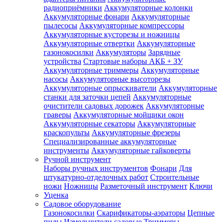
радиоприёмники
Аккумуляторные колонки
Аккумуляторные фонари
Аккумуляторные
пылесосы
Аккумуляторные компрессоры
Аккумуляторные кусторезы и ножницы
Аккумуляторные отвертки
Аккумуляторные
газонокосилки
Аккумуляторы
Зарядные
устройства
Стартовые наборы АКБ + ЗУ
Аккумуляторные триммеры
Аккумуляторные
насосы
Аккумуляторные высоторезы
Аккумуляторные опрыскиватели
Аккумуляторные
станки для заточки цепей
Аккумуляторные
очистители садовых дорожек
Аккумуляторные
граверы
Аккумуляторные мойщики окон
Аккумуляторные секаторы
Аккумуляторные
краскопульты
Аккумуляторные фрезеры
Специализированные аккумуляторные
инструменты
Аккумуляторные гайковерты
Ручной инструмент
Наборы ручных инструментов
Фонари
Для
штукатурно-отделочных работ
Строительные
ножи
Ножницы
Разметочный инструмент
Ключи
Уценка
Садовое оборудование
Газонокосилки
Скарификаторы-аэраторы
Цепные
пилы
Измельчители садовые
Триммеры