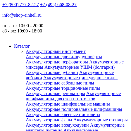
+7 (800) 777-82-57
+7 (495) 668-08-27
info@shop-einhell.ru
пн - пт: 10:00 - 20:00
сб - вс: 10:00 - 18:00
Каталог
Аккумуляторный инструмент
Аккумуляторные дрели-шуруповёрты
Аккумуляторные перфораторы
Аккумуляторные
миксеры
Аккумуляторные УШМ (болгарки)
Аккумуляторные рубанки
Аккумуляторные
лобзики
Аккумуляторные циркулярные пилы
Аккумуляторные сабельные пилы
Аккумуляторные торцовочные пилы
Аккумуляторные реноваторы
Аккумуляторные
шлифмашины для стен и потолков
Аккумуляторные шлифовальные машины
Аккумуляторные полировальные шлифмашины
Аккумуляторные клеевые пистолеты
Аккумуляторные фены
Аккумуляторные степлеры
Аккумуляторные воздуходувки
Аккумуляторные
адаптеры питания
Аккумуляторные