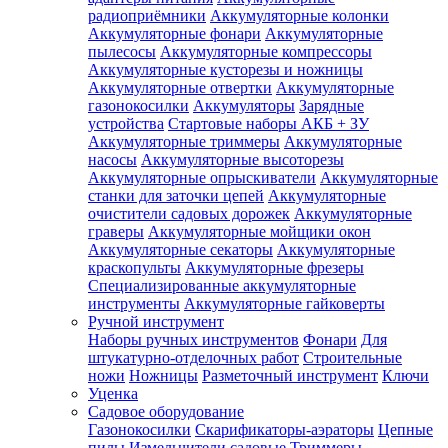
радиоприёмники
Аккумуляторные колонки
Аккумуляторные фонари
Аккумуляторные
пылесосы
Аккумуляторные компрессоры
Аккумуляторные кусторезы и ножницы
Аккумуляторные отвертки
Аккумуляторные
газонокосилки
Аккумуляторы
Зарядные
устройства
Стартовые наборы АКБ + ЗУ
Аккумуляторные триммеры
Аккумуляторные
насосы
Аккумуляторные высоторезы
Аккумуляторные опрыскиватели
Аккумуляторные
станки для заточки цепей
Аккумуляторные
очистители садовых дорожек
Аккумуляторные
граверы
Аккумуляторные мойщики окон
Аккумуляторные секаторы
Аккумуляторные
краскопульты
Аккумуляторные фрезеры
Специализированные аккумуляторные
инструменты
Аккумуляторные гайковерты
Ручной инструмент
Наборы ручных инструментов
Фонари
Для
штукатурно-отделочных работ
Строительные
ножи
Ножницы
Разметочный инструмент
Ключи
Уценка
Садовое оборудование
Газонокосилки
Скарификаторы-аэраторы
Цепные
пилы
Измельчители садовые
Триммеры