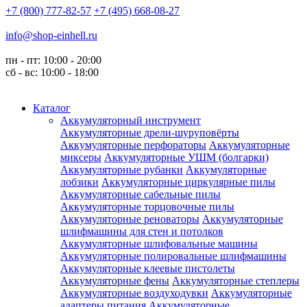
+7 (800) 777-82-57
+7 (495) 668-08-27
info@shop-einhell.ru
пн - пт: 10:00 - 20:00
сб - вс: 10:00 - 18:00
Каталог
Аккумуляторный инструмент
Аккумуляторные дрели-шуруповёрты
Аккумуляторные перфораторы
Аккумуляторные
миксеры
Аккумуляторные УШМ (болгарки)
Аккумуляторные рубанки
Аккумуляторные
лобзики
Аккумуляторные циркулярные пилы
Аккумуляторные сабельные пилы
Аккумуляторные торцовочные пилы
Аккумуляторные реноваторы
Аккумуляторные
шлифмашины для стен и потолков
Аккумуляторные шлифовальные машины
Аккумуляторные полировальные шлифмашины
Аккумуляторные клеевые пистолеты
Аккумуляторные фены
Аккумуляторные степлеры
Аккумуляторные воздуходувки
Аккумуляторные
адаптеры питания
Аккумуляторные