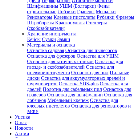
Дрели
Перфораторы
Отбойные молотки
Шлифмашины
УШМ (Болгарки)
Фены
строительные
Лобзики
Граверы
Мешалки
Реноваторы
Клеевые пистолеты
Рубанки
Фрезеры
Штроборезы
Краскопульты
Степлеры
(скобозабиватели)
Хранение инструмента
Кейсы
Сумки
Замки
Материалы и оснастка
Оснастка садовая
Оснастка для пылесосов
Оснастка для фрезеров
Оснастка для УШМ
Оснастка для заточных станков
Оснастка для
гвозде- и скобозабиветелей
Оснастка для
пневмоинструмента
Оснастка для пил
Пильные
диски
Оснастка для аккумуляторных дрелей и
шуруповертов
Оснастка SDS-plus
Оснастка для
дрелей
Полотна для сабельных пил
Оснастка для
граверов
Оснастка для шлифмашин
Оснастка для
лобзиков
Мебельный крепеж
Оснастка для
клеевых пистолетов
Оснастка для реноваторов и
МФУ
Уценка
О нас
Новости
Акции