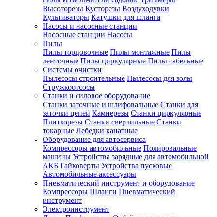
Высоторезы
Кусторезы
Воздуходувки
Культиваторы
Катушки для шланга
Насосы и насосные станции
Насосные станции
Насосы
Пилы
Пилы торцовочные
Пилы монтажные
Пилы
ленточные
Пилы циркулярные
Пилы сабельные
Системы очистки
Пылесосы строительные
Пылесосы для золы
Стружкоотсосы
Станки и силовое оборудование
Станки заточные и шлифовальные
Станки для
заточки цепей
Камнерезы
Станки циркулярные
Плиткорезы
Станки сверлильные
Станки
токарные
Лебедки канатные
Оборудование для автосервиса
Компрессоры автомобильные
Полировальные
машины
Устройства зарядные для автомобильной
АКБ
Гайковерты
Устройства пусковые
Автомобильные аксессуары
Пневматический инструмент и оборудование
Компрессоры
Шланги
Пневматический
инструмент
Электроинструмент