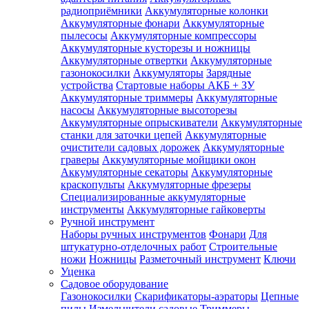
радиоприёмники
Аккумуляторные колонки
Аккумуляторные фонари
Аккумуляторные
пылесосы
Аккумуляторные компрессоры
Аккумуляторные кусторезы и ножницы
Аккумуляторные отвертки
Аккумуляторные
газонокосилки
Аккумуляторы
Зарядные
устройства
Стартовые наборы АКБ + ЗУ
Аккумуляторные триммеры
Аккумуляторные
насосы
Аккумуляторные высоторезы
Аккумуляторные опрыскиватели
Аккумуляторные
станки для заточки цепей
Аккумуляторные
очистители садовых дорожек
Аккумуляторные
граверы
Аккумуляторные мойщики окон
Аккумуляторные секаторы
Аккумуляторные
краскопульты
Аккумуляторные фрезеры
Специализированные аккумуляторные
инструменты
Аккумуляторные гайковерты
Ручной инструмент
Наборы ручных инструментов
Фонари
Для
штукатурно-отделочных работ
Строительные
ножи
Ножницы
Разметочный инструмент
Ключи
Уценка
Садовое оборудование
Газонокосилки
Скарификаторы-аэраторы
Цепные
пилы
Измельчители садовые
Триммеры