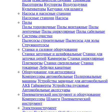
Высоторезы
Кусторезы
Воздуходувки
Культиваторы
Катушки для шланга
Насосы и насосные станции
Насосные станции
Насосы
Пилы
Пилы торцовочные
Пилы монтажные
Пилы
ленточные
Пилы циркулярные
Пилы сабельные
Системы очистки
Пылесосы строительные
Пылесосы для золы
Стружкоотсосы
Станки и силовое оборудование
Станки заточные и шлифовальные
Станки для
заточки цепей
Камнерезы
Станки циркулярные
Плиткорезы
Станки сверлильные
Станки
токарные
Лебедки канатные
Оборудование для автосервиса
Компрессоры автомобильные
Полировальные
машины
Устройства зарядные для автомобильной
АКБ
Гайковерты
Устройства пусковые
Автомобильные аксессуары
Пневматический инструмент и оборудование
Компрессоры
Шланги
Пневматический
инструмент
Электроинструмент