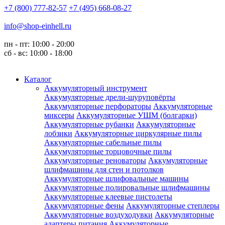
+7 (800) 777-82-57
+7 (495) 668-08-27
info@shop-einhell.ru
пн - пт: 10:00 - 20:00
сб - вс: 10:00 - 18:00
Каталог
Аккумуляторный инструмент
Аккумуляторные дрели-шуруповёрты
Аккумуляторные перфораторы
Аккумуляторные
миксеры
Аккумуляторные УШМ (болгарки)
Аккумуляторные рубанки
Аккумуляторные
лобзики
Аккумуляторные циркулярные пилы
Аккумуляторные сабельные пилы
Аккумуляторные торцовочные пилы
Аккумуляторные реноваторы
Аккумуляторные
шлифмашины для стен и потолков
Аккумуляторные шлифовальные машины
Аккумуляторные полировальные шлифмашины
Аккумуляторные клеевые пистолеты
Аккумуляторные фены
Аккумуляторные степлеры
Аккумуляторные воздуходувки
Аккумуляторные
адаптеры питания
Аккумуляторные