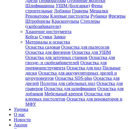
Дрели
Перфораторы
Отбойные молотки
Шлифмашины
УШМ (Болгарки)
Фены
строительные
Лобзики
Граверы
Мешалки
Реноваторы
Клеевые пистолеты
Рубанки
Фрезеры
Штроборезы
Краскопульты
Степлеры
(скобозабиватели)
Хранение инструмента
Кейсы
Сумки
Замки
Материалы и оснастка
Оснастка садовая
Оснастка для пылесосов
Оснастка для фрезеров
Оснастка для УШМ
Оснастка для заточных станков
Оснастка для
гвозде- и скобозабиветелей
Оснастка для
пневмоинструмента
Оснастка для пил
Пильные
диски
Оснастка для аккумуляторных дрелей и
шуруповертов
Оснастка SDS-plus
Оснастка для
дрелей
Полотна для сабельных пил
Оснастка для
граверов
Оснастка для шлифмашин
Оснастка для
лобзиков
Мебельный крепеж
Оснастка для
клеевых пистолетов
Оснастка для реноваторов и
МФУ
Уценка
О нас
Новости
Акции