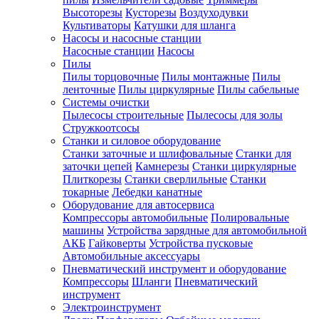
Высоторезы
Кусторезы
Воздуходувки
Культиваторы
Катушки для шланга
Насосы и насосные станции
Насосные станции
Насосы
Пилы
Пилы торцовочные
Пилы монтажные
Пилы
ленточные
Пилы циркулярные
Пилы сабельные
Системы очистки
Пылесосы строительные
Пылесосы для золы
Стружкоотсосы
Станки и силовое оборудование
Станки заточные и шлифовальные
Станки для
заточки цепей
Камнерезы
Станки циркулярные
Плиткорезы
Станки сверлильные
Станки
токарные
Лебедки канатные
Оборудование для автосервиса
Компрессоры автомобильные
Полировальные
машины
Устройства зарядные для автомобильной
АКБ
Гайковерты
Устройства пусковые
Автомобильные аксессуары
Пневматический инструмент и оборудование
Компрессоры
Шланги
Пневматический
инструмент
Электроинструмент