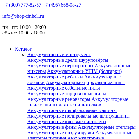
+7 (800) 777-82-57
+7 (495) 668-08-27
info@shop-einhell.ru
пн - пт: 10:00 - 20:00
сб - вс: 10:00 - 18:00
Каталог
Аккумуляторный инструмент
Аккумуляторные дрели-шуруповёрты
Аккумуляторные перфораторы
Аккумуляторные
миксеры
Аккумуляторные УШМ (болгарки)
Аккумуляторные рубанки
Аккумуляторные
лобзики
Аккумуляторные циркулярные пилы
Аккумуляторные сабельные пилы
Аккумуляторные торцовочные пилы
Аккумуляторные реноваторы
Аккумуляторные
шлифмашины для стен и потолков
Аккумуляторные шлифовальные машины
Аккумуляторные полировальные шлифмашины
Аккумуляторные клеевые пистолеты
Аккумуляторные фены
Аккумуляторные степлеры
Аккумуляторные воздуходувки
Аккумуляторные
адаптеры питания
Аккумуляторные