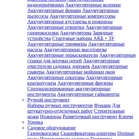
радиоприёмники
Аккумуляторные колонки
Аккумуляторные фонари
Аккумуляторные
пылесосы
Аккумуляторные компрессоры
Аккумуляторные кусторезы и ножницы
Аккумуляторные отвертки
Аккумуляторные
газонокосилки
Аккумуляторы
Зарядные
устройства
Стартовые наборы АКБ + ЗУ
Аккумуляторные триммеры
Аккумуляторные
насосы
Аккумуляторные высоторезы
Аккумуляторные опрыскиватели
Аккумуляторные
станки для заточки цепей
Аккумуляторные
очистители садовых дорожек
Аккумуляторные
граверы
Аккумуляторные мойщики окон
Аккумуляторные секаторы
Аккумуляторные
краскопульты
Аккумуляторные фрезеры
Специализированные аккумуляторные
инструменты
Аккумуляторные гайковерты
Ручной инструмент
Наборы ручных инструментов
Фонари
Для
штукатурно-отделочных работ
Строительные
ножи
Ножницы
Разметочный инструмент
Ключи
Уценка
Садовое оборудование
Газонокосилки
Скарификаторы-аэраторы
Цепные
пилы
Измельчители садовые
Триммеры