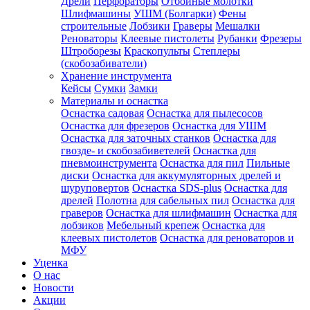
Дрели
Перфораторы
Отбойные молотки
Шлифмашины
УШМ (Болгарки)
Фены
строительные
Лобзики
Граверы
Мешалки
Реноваторы
Клеевые пистолеты
Рубанки
Фрезеры
Штроборезы
Краскопульты
Степлеры
(скобозабиватели)
Хранение инструмента
Кейсы
Сумки
Замки
Материалы и оснастка
Оснастка садовая
Оснастка для пылесосов
Оснастка для фрезеров
Оснастка для УШМ
Оснастка для заточных станков
Оснастка для
гвозде- и скобозабиветелей
Оснастка для
пневмоинструмента
Оснастка для пил
Пильные
диски
Оснастка для аккумуляторных дрелей и
шуруповертов
Оснастка SDS-plus
Оснастка для
дрелей
Полотна для сабельных пил
Оснастка для
граверов
Оснастка для шлифмашин
Оснастка для
лобзиков
Мебельный крепеж
Оснастка для
клеевых пистолетов
Оснастка для реноваторов и
МФУ
Уценка
О нас
Новости
Акции