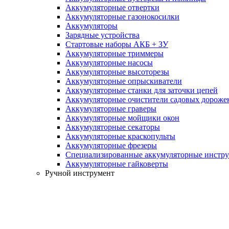
Аккумуляторные отвертки
Аккумуляторные газонокосилки
Аккумуляторы
Зарядные устройства
Стартовые наборы АКБ + ЗУ
Аккумуляторные триммеры
Аккумуляторные насосы
Аккумуляторные высоторезы
Аккумуляторные опрыскиватели
Аккумуляторные станки для заточки цепей
Аккумуляторные очистители садовых дороже
Аккумуляторные граверы
Аккумуляторные мойщики окон
Аккумуляторные секаторы
Аккумуляторные краскопульты
Аккумуляторные фрезеры
Специализированные аккумуляторные инстр
Аккумуляторные гайковерты
Ручной инструмент