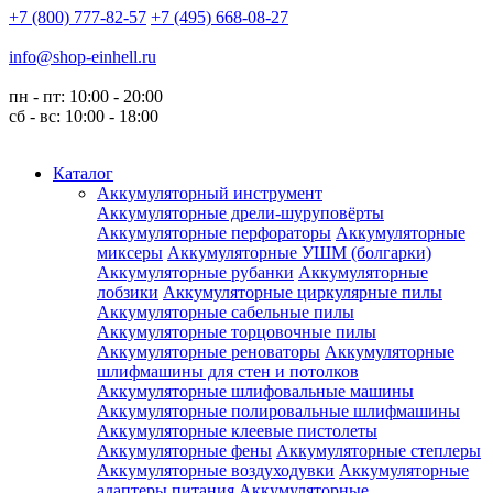
+7 (800) 777-82-57
+7 (495) 668-08-27
info@shop-einhell.ru
пн - пт: 10:00 - 20:00
сб - вс: 10:00 - 18:00
Каталог
Аккумуляторный инструмент
Аккумуляторные дрели-шуруповёрты
Аккумуляторные перфораторы
Аккумуляторные
миксеры
Аккумуляторные УШМ (болгарки)
Аккумуляторные рубанки
Аккумуляторные
лобзики
Аккумуляторные циркулярные пилы
Аккумуляторные сабельные пилы
Аккумуляторные торцовочные пилы
Аккумуляторные реноваторы
Аккумуляторные
шлифмашины для стен и потолков
Аккумуляторные шлифовальные машины
Аккумуляторные полировальные шлифмашины
Аккумуляторные клеевые пистолеты
Аккумуляторные фены
Аккумуляторные степлеры
Аккумуляторные воздуходувки
Аккумуляторные
адаптеры питания
Аккумуляторные