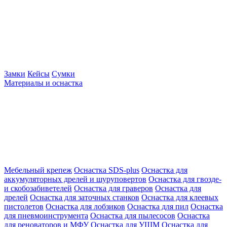
Замки
Кейсы
Сумки
Материалы и оснастка
Мебельный крепеж
Оснастка SDS-plus
Оснастка для
аккумуляторных дрелей и шуруповертов
Оснастка для гвозде-
и скобозабиветелей
Оснастка для граверов
Оснастка для
дрелей
Оснастка для заточных станков
Оснастка для клеевых
пистолетов
Оснастка для лобзиков
Оснастка для пил
Оснастка
для пневмоинструмента
Оснастка для пылесосов
Оснастка
для реноваторов и МФУ
Оснастка для УШМ
Оснастка для