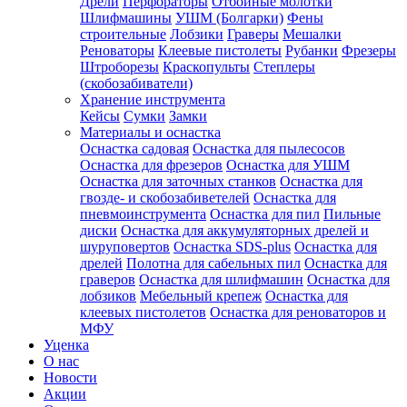
Дрели
Перфораторы
Отбойные молотки
Шлифмашины
УШМ (Болгарки)
Фены
строительные
Лобзики
Граверы
Мешалки
Реноваторы
Клеевые пистолеты
Рубанки
Фрезеры
Штроборезы
Краскопульты
Степлеры
(скобозабиватели)
Хранение инструмента
Кейсы
Сумки
Замки
Материалы и оснастка
Оснастка садовая
Оснастка для пылесосов
Оснастка для фрезеров
Оснастка для УШМ
Оснастка для заточных станков
Оснастка для
гвозде- и скобозабиветелей
Оснастка для
пневмоинструмента
Оснастка для пил
Пильные
диски
Оснастка для аккумуляторных дрелей и
шуруповертов
Оснастка SDS-plus
Оснастка для
дрелей
Полотна для сабельных пил
Оснастка для
граверов
Оснастка для шлифмашин
Оснастка для
лобзиков
Мебельный крепеж
Оснастка для
клеевых пистолетов
Оснастка для реноваторов и
МФУ
Уценка
О нас
Новости
Акции