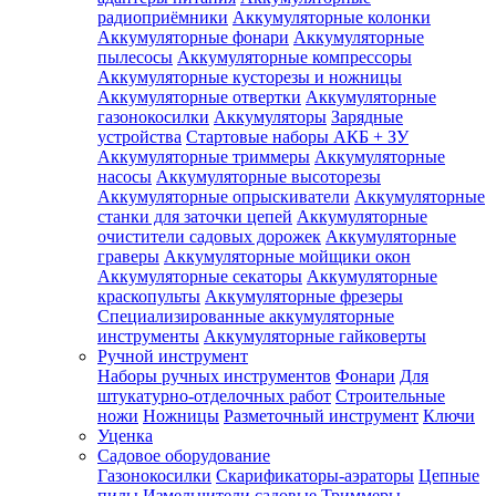
радиоприёмники
Аккумуляторные колонки
Аккумуляторные фонари
Аккумуляторные
пылесосы
Аккумуляторные компрессоры
Аккумуляторные кусторезы и ножницы
Аккумуляторные отвертки
Аккумуляторные
газонокосилки
Аккумуляторы
Зарядные
устройства
Стартовые наборы АКБ + ЗУ
Аккумуляторные триммеры
Аккумуляторные
насосы
Аккумуляторные высоторезы
Аккумуляторные опрыскиватели
Аккумуляторные
станки для заточки цепей
Аккумуляторные
очистители садовых дорожек
Аккумуляторные
граверы
Аккумуляторные мойщики окон
Аккумуляторные секаторы
Аккумуляторные
краскопульты
Аккумуляторные фрезеры
Специализированные аккумуляторные
инструменты
Аккумуляторные гайковерты
Ручной инструмент
Наборы ручных инструментов
Фонари
Для
штукатурно-отделочных работ
Строительные
ножи
Ножницы
Разметочный инструмент
Ключи
Уценка
Садовое оборудование
Газонокосилки
Скарификаторы-аэраторы
Цепные
пилы
Измельчители садовые
Триммеры