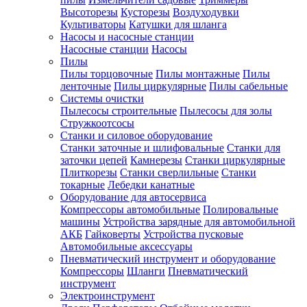
Высоторезы
Кусторезы
Воздуходувки
Культиваторы
Катушки для шланга
Насосы и насосные станции
Насосные станции
Насосы
Пилы
Пилы торцовочные
Пилы монтажные
Пилы
ленточные
Пилы циркулярные
Пилы сабельные
Системы очистки
Пылесосы строительные
Пылесосы для золы
Стружкоотсосы
Станки и силовое оборудование
Станки заточные и шлифовальные
Станки для
заточки цепей
Камнерезы
Станки циркулярные
Плиткорезы
Станки сверлильные
Станки
токарные
Лебедки канатные
Оборудование для автосервиса
Компрессоры автомобильные
Полировальные
машины
Устройства зарядные для автомобильной
АКБ
Гайковерты
Устройства пусковые
Автомобильные аксессуары
Пневматический инструмент и оборудование
Компрессоры
Шланги
Пневматический
инструмент
Электроинструмент