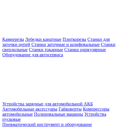
Камнерезы
Лебедки канатные
Плиткорезы
Станки для
заточки цепей
Станки заточные и шлифовальные
Станки
сверлильные
Станки токарные
Станки циркулярные
Оборудование для автосервиса
Устройства зарядные для автомобильной АКБ
Автомобильные аксессуары
Гайковерты
Компрессоры
автомобильные
Полировальные машины
Устройства
пусковые
Пневматический инструмент и оборудование