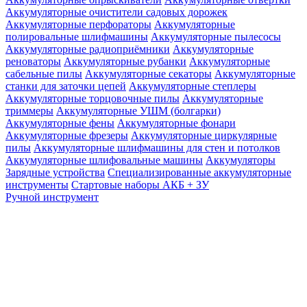
Аккумуляторные очистители садовых дорожек
Аккумуляторные перфораторы
Аккумуляторные
полировальные шлифмашины
Аккумуляторные пылесосы
Аккумуляторные радиоприёмники
Аккумуляторные
реноваторы
Аккумуляторные рубанки
Аккумуляторные
сабельные пилы
Аккумуляторные секаторы
Аккумуляторные
станки для заточки цепей
Аккумуляторные степлеры
Аккумуляторные торцовочные пилы
Аккумуляторные
триммеры
Аккумуляторные УШМ (болгарки)
Аккумуляторные фены
Аккумуляторные фонари
Аккумуляторные фрезеры
Аккумуляторные циркулярные
пилы
Аккумуляторные шлифмашины для стен и потолков
Аккумуляторные шлифовальные машины
Аккумуляторы
Зарядные устройства
Специализированные аккумуляторные
инструменты
Стартовые наборы АКБ + ЗУ
Ручной инструмент