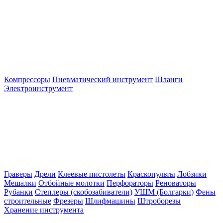
Компрессоры
Пневматический инструмент
Шланги
Электроинструмент
Граверы
Дрели
Клеевые пистолеты
Краскопульты
Лобзики
Мешалки
Отбойные молотки
Перфораторы
Реноваторы
Рубанки
Степлеры (скобозабиватели)
УШМ (Болгарки)
Фены
строительные
Фрезеры
Шлифмашины
Штроборезы
Хранение инструмента