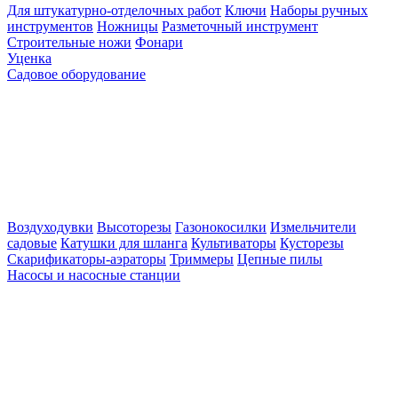
Для штукатурно-отделочных работ
Ключи
Наборы ручных
инструментов
Ножницы
Разметочный инструмент
Строительные ножи
Фонари
Уценка
Садовое оборудование
Воздуходувки
Высоторезы
Газонокосилки
Измельчители
садовые
Катушки для шланга
Культиваторы
Кусторезы
Скарификаторы-аэраторы
Триммеры
Цепные пилы
Насосы и насосные станции