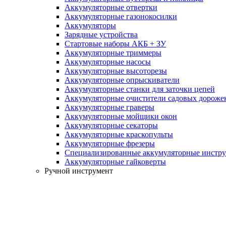
Аккумуляторные отвертки
Аккумуляторные газонокосилки
Аккумуляторы
Зарядные устройства
Стартовые наборы АКБ + ЗУ
Аккумуляторные триммеры
Аккумуляторные насосы
Аккумуляторные высоторезы
Аккумуляторные опрыскиватели
Аккумуляторные станки для заточки цепей
Аккумуляторные очистители садовых дороже
Аккумуляторные граверы
Аккумуляторные мойщики окон
Аккумуляторные секаторы
Аккумуляторные краскопульты
Аккумуляторные фрезеры
Специализированные аккумуляторные инстр
Аккумуляторные гайковерты
Ручной инструмент