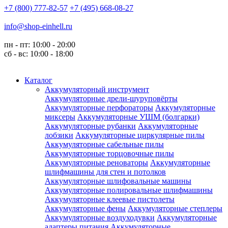
+7 (800) 777-82-57
+7 (495) 668-08-27
info@shop-einhell.ru
пн - пт: 10:00 - 20:00
сб - вс: 10:00 - 18:00
Каталог
Аккумуляторный инструмент
Аккумуляторные дрели-шуруповёрты
Аккумуляторные перфораторы
Аккумуляторные
миксеры
Аккумуляторные УШМ (болгарки)
Аккумуляторные рубанки
Аккумуляторные
лобзики
Аккумуляторные циркулярные пилы
Аккумуляторные сабельные пилы
Аккумуляторные торцовочные пилы
Аккумуляторные реноваторы
Аккумуляторные
шлифмашины для стен и потолков
Аккумуляторные шлифовальные машины
Аккумуляторные полировальные шлифмашины
Аккумуляторные клеевые пистолеты
Аккумуляторные фены
Аккумуляторные степлеры
Аккумуляторные воздуходувки
Аккумуляторные
адаптеры питания
Аккумуляторные