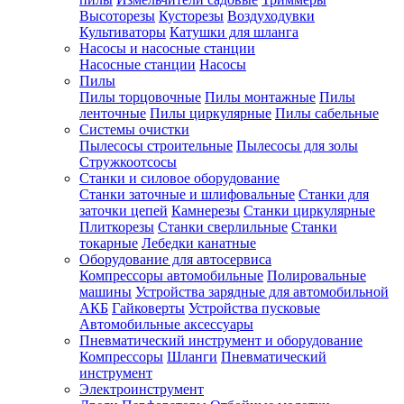
Высоторезы
Кусторезы
Воздуходувки
Культиваторы
Катушки для шланга
Насосы и насосные станции
Насосные станции
Насосы
Пилы
Пилы торцовочные
Пилы монтажные
Пилы
ленточные
Пилы циркулярные
Пилы сабельные
Системы очистки
Пылесосы строительные
Пылесосы для золы
Стружкоотсосы
Станки и силовое оборудование
Станки заточные и шлифовальные
Станки для
заточки цепей
Камнерезы
Станки циркулярные
Плиткорезы
Станки сверлильные
Станки
токарные
Лебедки канатные
Оборудование для автосервиса
Компрессоры автомобильные
Полировальные
машины
Устройства зарядные для автомобильной
АКБ
Гайковерты
Устройства пусковые
Автомобильные аксессуары
Пневматический инструмент и оборудование
Компрессоры
Шланги
Пневматический
инструмент
Электроинструмент