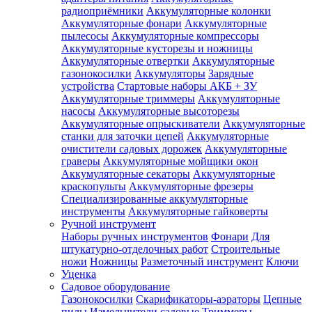
радиоприёмники
Аккумуляторные колонки
Аккумуляторные фонари
Аккумуляторные
пылесосы
Аккумуляторные компрессоры
Аккумуляторные кусторезы и ножницы
Аккумуляторные отвертки
Аккумуляторные
газонокосилки
Аккумуляторы
Зарядные
устройства
Стартовые наборы АКБ + ЗУ
Аккумуляторные триммеры
Аккумуляторные
насосы
Аккумуляторные высоторезы
Аккумуляторные опрыскиватели
Аккумуляторные
станки для заточки цепей
Аккумуляторные
очистители садовых дорожек
Аккумуляторные
граверы
Аккумуляторные мойщики окон
Аккумуляторные секаторы
Аккумуляторные
краскопульты
Аккумуляторные фрезеры
Специализированные аккумуляторные
инструменты
Аккумуляторные гайковерты
Ручной инструмент
Наборы ручных инструментов
Фонари
Для
штукатурно-отделочных работ
Строительные
ножи
Ножницы
Разметочный инструмент
Ключи
Уценка
Садовое оборудование
Газонокосилки
Скарификаторы-аэраторы
Цепные
пилы
Измельчители садовые
Триммеры