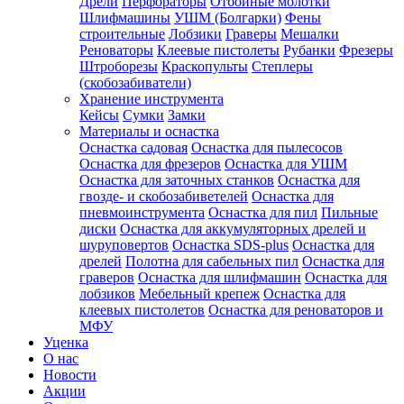
Дрели
Перфораторы
Отбойные молотки
Шлифмашины
УШМ (Болгарки)
Фены
строительные
Лобзики
Граверы
Мешалки
Реноваторы
Клеевые пистолеты
Рубанки
Фрезеры
Штроборезы
Краскопульты
Степлеры
(скобозабиватели)
Хранение инструмента
Кейсы
Сумки
Замки
Материалы и оснастка
Оснастка садовая
Оснастка для пылесосов
Оснастка для фрезеров
Оснастка для УШМ
Оснастка для заточных станков
Оснастка для
гвозде- и скобозабиветелей
Оснастка для
пневмоинструмента
Оснастка для пил
Пильные
диски
Оснастка для аккумуляторных дрелей и
шуруповертов
Оснастка SDS-plus
Оснастка для
дрелей
Полотна для сабельных пил
Оснастка для
граверов
Оснастка для шлифмашин
Оснастка для
лобзиков
Мебельный крепеж
Оснастка для
клеевых пистолетов
Оснастка для реноваторов и
МФУ
Уценка
О нас
Новости
Акции