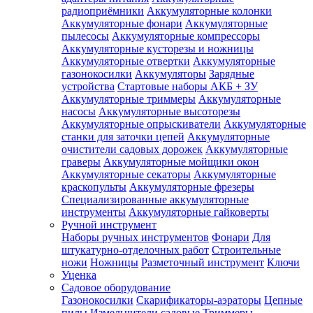
радиоприёмники
Аккумуляторные колонки
Аккумуляторные фонари
Аккумуляторные
пылесосы
Аккумуляторные компрессоры
Аккумуляторные кусторезы и ножницы
Аккумуляторные отвертки
Аккумуляторные
газонокосилки
Аккумуляторы
Зарядные
устройства
Стартовые наборы АКБ + ЗУ
Аккумуляторные триммеры
Аккумуляторные
насосы
Аккумуляторные высоторезы
Аккумуляторные опрыскиватели
Аккумуляторные
станки для заточки цепей
Аккумуляторные
очистители садовых дорожек
Аккумуляторные
граверы
Аккумуляторные мойщики окон
Аккумуляторные секаторы
Аккумуляторные
краскопульты
Аккумуляторные фрезеры
Специализированные аккумуляторные
инструменты
Аккумуляторные гайковерты
Ручной инструмент
Наборы ручных инструментов
Фонари
Для
штукатурно-отделочных работ
Строительные
ножи
Ножницы
Разметочный инструмент
Ключи
Уценка
Садовое оборудование
Газонокосилки
Скарификаторы-аэраторы
Цепные
пилы
Измельчители садовые
Триммеры