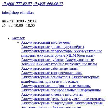
+7 (800) 777-82-57
+7 (495) 668-08-27
info@shop-einhell.ru
пн - пт: 10:00 - 20:00
сб - вс: 10:00 - 18:00
Каталог
Аккумуляторный инструмент
Аккумуляторные дрели-шуруповёрты
Аккумуляторные перфораторы
Аккумуляторные
миксеры
Аккумуляторные УШМ (болгарки)
Аккумуляторные рубанки
Аккумуляторные
лобзики
Аккумуляторные циркулярные пилы
Аккумуляторные сабельные пилы
Аккумуляторные торцовочные пилы
Аккумуляторные реноваторы
Аккумуляторные
шлифмашины для стен и потолков
Аккумуляторные шлифовальные машины
Аккумуляторные полировальные шлифмашины
Аккумуляторные клеевые пистолеты
Аккумуляторные фены
Аккумуляторные степлеры
Аккумуляторные воздуходувки
Аккумуляторные
адаптеры питания
Аккумуляторные