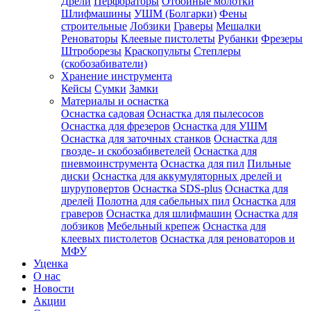
Дрели
Перфораторы
Отбойные молотки
Шлифмашины
УШМ (Болгарки)
Фены
строительные
Лобзики
Граверы
Мешалки
Реноваторы
Клеевые пистолеты
Рубанки
Фрезеры
Штроборезы
Краскопульты
Степлеры
(скобозабиватели)
Хранение инструмента
Кейсы
Сумки
Замки
Материалы и оснастка
Оснастка садовая
Оснастка для пылесосов
Оснастка для фрезеров
Оснастка для УШМ
Оснастка для заточных станков
Оснастка для
гвозде- и скобозабиветелей
Оснастка для
пневмоинструмента
Оснастка для пил
Пильные
диски
Оснастка для аккумуляторных дрелей и
шуруповертов
Оснастка SDS-plus
Оснастка для
дрелей
Полотна для сабельных пил
Оснастка для
граверов
Оснастка для шлифмашин
Оснастка для
лобзиков
Мебельный крепеж
Оснастка для
клеевых пистолетов
Оснастка для реноваторов и
МФУ
Уценка
О нас
Новости
Акции