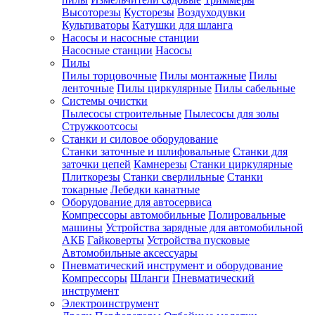
Высоторезы
Кусторезы
Воздуходувки
Культиваторы
Катушки для шланга
Насосы и насосные станции
Насосные станции
Насосы
Пилы
Пилы торцовочные
Пилы монтажные
Пилы
ленточные
Пилы циркулярные
Пилы сабельные
Системы очистки
Пылесосы строительные
Пылесосы для золы
Стружкоотсосы
Станки и силовое оборудование
Станки заточные и шлифовальные
Станки для
заточки цепей
Камнерезы
Станки циркулярные
Плиткорезы
Станки сверлильные
Станки
токарные
Лебедки канатные
Оборудование для автосервиса
Компрессоры автомобильные
Полировальные
машины
Устройства зарядные для автомобильной
АКБ
Гайковерты
Устройства пусковые
Автомобильные аксессуары
Пневматический инструмент и оборудование
Компрессоры
Шланги
Пневматический
инструмент
Электроинструмент