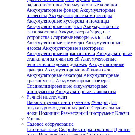
радиоприёмники
Аккумуляторные колонки
Аккумуляторные фонари
Аккумуляторные
пылесосы
Аккумуляторные компрессоры
Аккумуляторные кусторезы и ножницы
Аккумуляторные отвертки
Аккумуляторные
газонокосилки
Аккумуляторы
Зарядные
устройства
Стартовые наборы АКБ + ЗУ
Аккумуляторные триммеры
Аккумуляторные
насосы
Аккумуляторные высоторезы
Аккумуляторные опрыскиватели
Аккумуляторные
станки для заточки цепей
Аккумуляторные
очистители садовых дорожек
Аккумуляторные
граверы
Аккумуляторные мойщики окон
Аккумуляторные секаторы
Аккумуляторные
краскопульты
Аккумуляторные фрезеры
Специализированные аккумуляторные
инструменты
Аккумуляторные гайковерты
Ручной инструмент
Наборы ручных инструментов
Фонари
Для
штукатурно-отделочных работ
Строительные
ножи
Ножницы
Разметочный инструмент
Ключи
Уценка
Садовое оборудование
Газонокосилки
Скарификаторы-аэраторы
Цепные
пилы
Измельчители садовые
Триммеры