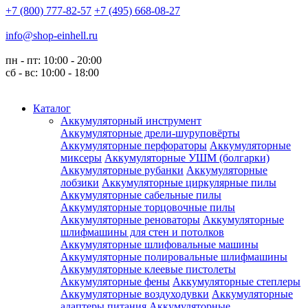
+7 (800) 777-82-57
+7 (495) 668-08-27
info@shop-einhell.ru
пн - пт: 10:00 - 20:00
сб - вс: 10:00 - 18:00
Каталог
Аккумуляторный инструмент
Аккумуляторные дрели-шуруповёрты
Аккумуляторные перфораторы
Аккумуляторные
миксеры
Аккумуляторные УШМ (болгарки)
Аккумуляторные рубанки
Аккумуляторные
лобзики
Аккумуляторные циркулярные пилы
Аккумуляторные сабельные пилы
Аккумуляторные торцовочные пилы
Аккумуляторные реноваторы
Аккумуляторные
шлифмашины для стен и потолков
Аккумуляторные шлифовальные машины
Аккумуляторные полировальные шлифмашины
Аккумуляторные клеевые пистолеты
Аккумуляторные фены
Аккумуляторные степлеры
Аккумуляторные воздуходувки
Аккумуляторные
адаптеры питания
Аккумуляторные