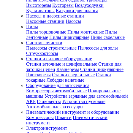
Высоторезы
Кусторезы
Воздуходувки
Культиваторы
Катушки для шланга
Насосы и насосные станции
Насосные станции
Насосы
Пилы
Пилы торцовочные
Пилы монтажные
Пилы
ленточные
Пилы циркулярные
Пилы сабельные
Системы очистки
Пылесосы строительные
Пылесосы для золы
Стружкоотсосы
Станки и силовое оборудование
Станки заточные и шлифовальные
Станки для
заточки цепей
Камнерезы
Станки циркулярные
Плиткорезы
Станки сверлильные
Станки
токарные
Лебедки канатные
Оборудование для автосервиса
Компрессоры автомобильные
Полировальные
машины
Устройства зарядные для автомобильной
АКБ
Гайковерты
Устройства пусковые
Автомобильные аксессуары
Пневматический инструмент и оборудование
Компрессоры
Шланги
Пневматический
инструмент
Электроинструмент