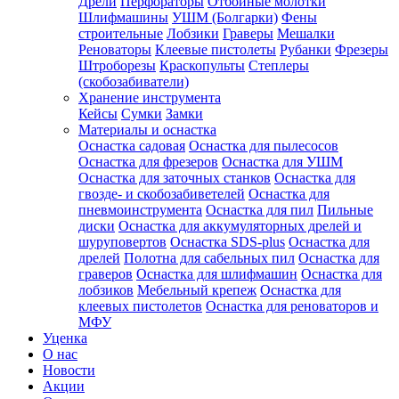
Дрели
Перфораторы
Отбойные молотки
Шлифмашины
УШМ (Болгарки)
Фены
строительные
Лобзики
Граверы
Мешалки
Реноваторы
Клеевые пистолеты
Рубанки
Фрезеры
Штроборезы
Краскопульты
Степлеры
(скобозабиватели)
Хранение инструмента
Кейсы
Сумки
Замки
Материалы и оснастка
Оснастка садовая
Оснастка для пылесосов
Оснастка для фрезеров
Оснастка для УШМ
Оснастка для заточных станков
Оснастка для
гвозде- и скобозабиветелей
Оснастка для
пневмоинструмента
Оснастка для пил
Пильные
диски
Оснастка для аккумуляторных дрелей и
шуруповертов
Оснастка SDS-plus
Оснастка для
дрелей
Полотна для сабельных пил
Оснастка для
граверов
Оснастка для шлифмашин
Оснастка для
лобзиков
Мебельный крепеж
Оснастка для
клеевых пистолетов
Оснастка для реноваторов и
МФУ
Уценка
О нас
Новости
Акции