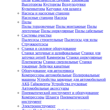
Высоторезы
Кусторезы
Воздуходувки
Культиваторы
Катушки для шланга
Насосы и насосные станции
Насосные станции
Насосы
Пилы
Пилы торцовочные
Пилы монтажные
Пилы
ленточные
Пилы циркулярные
Пилы сабельные
Системы очистки
Пылесосы строительные
Пылесосы для золы
Стружкоотсосы
Станки и силовое оборудование
Станки заточные и шлифовальные
Станки для
заточки цепей
Камнерезы
Станки циркулярные
Плиткорезы
Станки сверлильные
Станки
токарные
Лебедки канатные
Оборудование для автосервиса
Компрессоры автомобильные
Полировальные
машины
Устройства зарядные для автомобильной
АКБ
Гайковерты
Устройства пусковые
Автомобильные аксессуары
Пневматический инструмент и оборудование
Компрессоры
Шланги
Пневматический
инструмент
Электроинструмент