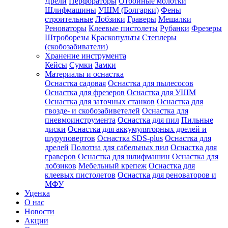
Дрели
Перфораторы
Отбойные молотки
Шлифмашины
УШМ (Болгарки)
Фены
строительные
Лобзики
Граверы
Мешалки
Реноваторы
Клеевые пистолеты
Рубанки
Фрезеры
Штроборезы
Краскопульты
Степлеры
(скобозабиватели)
Хранение инструмента
Кейсы
Сумки
Замки
Материалы и оснастка
Оснастка садовая
Оснастка для пылесосов
Оснастка для фрезеров
Оснастка для УШМ
Оснастка для заточных станков
Оснастка для
гвозде- и скобозабиветелей
Оснастка для
пневмоинструмента
Оснастка для пил
Пильные
диски
Оснастка для аккумуляторных дрелей и
шуруповертов
Оснастка SDS-plus
Оснастка для
дрелей
Полотна для сабельных пил
Оснастка для
граверов
Оснастка для шлифмашин
Оснастка для
лобзиков
Мебельный крепеж
Оснастка для
клеевых пистолетов
Оснастка для реноваторов и
МФУ
Уценка
О нас
Новости
Акции