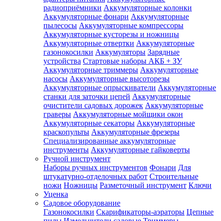
радиоприёмники
Аккумуляторные колонки
Аккумуляторные фонари
Аккумуляторные
пылесосы
Аккумуляторные компрессоры
Аккумуляторные кусторезы и ножницы
Аккумуляторные отвертки
Аккумуляторные
газонокосилки
Аккумуляторы
Зарядные
устройства
Стартовые наборы АКБ + ЗУ
Аккумуляторные триммеры
Аккумуляторные
насосы
Аккумуляторные высоторезы
Аккумуляторные опрыскиватели
Аккумуляторные
станки для заточки цепей
Аккумуляторные
очистители садовых дорожек
Аккумуляторные
граверы
Аккумуляторные мойщики окон
Аккумуляторные секаторы
Аккумуляторные
краскопульты
Аккумуляторные фрезеры
Специализированные аккумуляторные
инструменты
Аккумуляторные гайковерты
Ручной инструмент
Наборы ручных инструментов
Фонари
Для
штукатурно-отделочных работ
Строительные
ножи
Ножницы
Разметочный инструмент
Ключи
Уценка
Садовое оборудование
Газонокосилки
Скарификаторы-аэраторы
Цепные
пилы
Измельчители садовые
Триммеры