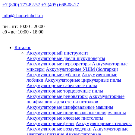
+7 (800) 777-82-57
+7 (495) 668-08-27
info@shop-einhell.ru
пн - пт: 10:00 - 20:00
сб - вс: 10:00 - 18:00
Каталог
Аккумуляторный инструмент
Аккумуляторные дрели-шуруповёрты
Аккумуляторные перфораторы
Аккумуляторные
миксеры
Аккумуляторные УШМ (болгарки)
Аккумуляторные рубанки
Аккумуляторные
лобзики
Аккумуляторные циркулярные пилы
Аккумуляторные сабельные пилы
Аккумуляторные торцовочные пилы
Аккумуляторные реноваторы
Аккумуляторные
шлифмашины для стен и потолков
Аккумуляторные шлифовальные машины
Аккумуляторные полировальные шлифмашины
Аккумуляторные клеевые пистолеты
Аккумуляторные фены
Аккумуляторные степлеры
Аккумуляторные воздуходувки
Аккумуляторные
адаптеры питания
Аккумуляторные