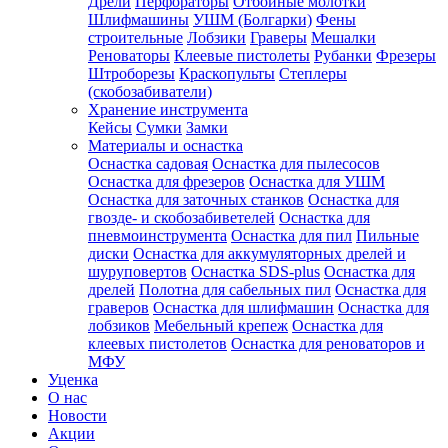
Дрели
Перфораторы
Отбойные молотки
Шлифмашины
УШМ (Болгарки)
Фены
строительные
Лобзики
Граверы
Мешалки
Реноваторы
Клеевые пистолеты
Рубанки
Фрезеры
Штроборезы
Краскопульты
Степлеры
(скобозабиватели)
Хранение инструмента
Кейсы
Сумки
Замки
Материалы и оснастка
Оснастка садовая
Оснастка для пылесосов
Оснастка для фрезеров
Оснастка для УШМ
Оснастка для заточных станков
Оснастка для
гвозде- и скобозабиветелей
Оснастка для
пневмоинструмента
Оснастка для пил
Пильные
диски
Оснастка для аккумуляторных дрелей и
шуруповертов
Оснастка SDS-plus
Оснастка для
дрелей
Полотна для сабельных пил
Оснастка для
граверов
Оснастка для шлифмашин
Оснастка для
лобзиков
Мебельный крепеж
Оснастка для
клеевых пистолетов
Оснастка для реноваторов и
МФУ
Уценка
О нас
Новости
Акции