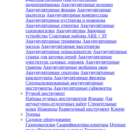
радиоприёмники
Аккумуляторные колонки
Аккумуляторные фонари
Аккумуляторные
пылесосы
Аккумуляторные компрессоры
Аккумуляторные кусторезы и ножницы
Аккумуляторные отвертки
Аккумуляторные
газонокосилки
Аккумуляторы
Зарядные
устройства
Стартовые наборы АКБ + ЗУ
Аккумуляторные триммеры
Аккумуляторные
насосы
Аккумуляторные высоторезы
Аккумуляторные опрыскиватели
Аккумуляторные
станки для заточки цепей
Аккумуляторные
очистители садовых дорожек
Аккумуляторные
граверы
Аккумуляторные мойщики окон
Аккумуляторные секаторы
Аккумуляторные
краскопульты
Аккумуляторные фрезеры
Специализированные аккумуляторные
инструменты
Аккумуляторные гайковерты
Ручной инструмент
Наборы ручных инструментов
Фонари
Для
штукатурно-отделочных работ
Строительные
ножи
Ножницы
Разметочный инструмент
Ключи
Уценка
Садовое оборудование
Газонокосилки
Скарификаторы-аэраторы
Цепные
пилы
Измельчители садовые
Триммеры