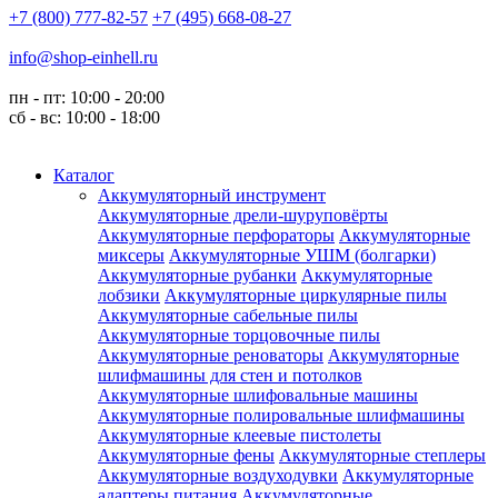
+7 (800) 777-82-57
+7 (495) 668-08-27
info@shop-einhell.ru
пн - пт: 10:00 - 20:00
сб - вс: 10:00 - 18:00
Каталог
Аккумуляторный инструмент
Аккумуляторные дрели-шуруповёрты
Аккумуляторные перфораторы
Аккумуляторные
миксеры
Аккумуляторные УШМ (болгарки)
Аккумуляторные рубанки
Аккумуляторные
лобзики
Аккумуляторные циркулярные пилы
Аккумуляторные сабельные пилы
Аккумуляторные торцовочные пилы
Аккумуляторные реноваторы
Аккумуляторные
шлифмашины для стен и потолков
Аккумуляторные шлифовальные машины
Аккумуляторные полировальные шлифмашины
Аккумуляторные клеевые пистолеты
Аккумуляторные фены
Аккумуляторные степлеры
Аккумуляторные воздуходувки
Аккумуляторные
адаптеры питания
Аккумуляторные