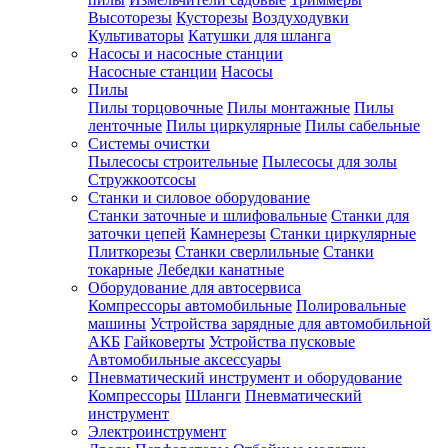
Высоторезы
Кусторезы
Воздуходувки
Культиваторы
Катушки для шланга
Насосы и насосные станции
Насосные станции
Насосы
Пилы
Пилы торцовочные
Пилы монтажные
Пилы
ленточные
Пилы циркулярные
Пилы сабельные
Системы очистки
Пылесосы строительные
Пылесосы для золы
Стружкоотсосы
Станки и силовое оборудование
Станки заточные и шлифовальные
Станки для
заточки цепей
Камнерезы
Станки циркулярные
Плиткорезы
Станки сверлильные
Станки
токарные
Лебедки канатные
Оборудование для автосервиса
Компрессоры автомобильные
Полировальные
машины
Устройства зарядные для автомобильной
АКБ
Гайковерты
Устройства пусковые
Автомобильные аксессуары
Пневматический инструмент и оборудование
Компрессоры
Шланги
Пневматический
инструмент
Электроинструмент