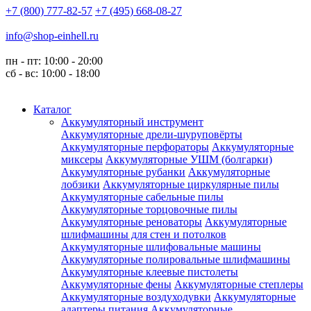
+7 (800) 777-82-57
+7 (495) 668-08-27
info@shop-einhell.ru
пн - пт: 10:00 - 20:00
сб - вс: 10:00 - 18:00
Каталог
Аккумуляторный инструмент
Аккумуляторные дрели-шуруповёрты
Аккумуляторные перфораторы
Аккумуляторные
миксеры
Аккумуляторные УШМ (болгарки)
Аккумуляторные рубанки
Аккумуляторные
лобзики
Аккумуляторные циркулярные пилы
Аккумуляторные сабельные пилы
Аккумуляторные торцовочные пилы
Аккумуляторные реноваторы
Аккумуляторные
шлифмашины для стен и потолков
Аккумуляторные шлифовальные машины
Аккумуляторные полировальные шлифмашины
Аккумуляторные клеевые пистолеты
Аккумуляторные фены
Аккумуляторные степлеры
Аккумуляторные воздуходувки
Аккумуляторные
адаптеры питания
Аккумуляторные