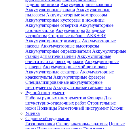
радиоприёмники
Аккумуляторные колонки
Аккумуляторные фонари
Аккумуляторные
пылесосы
Аккумуляторные компрессоры
Аккумуляторные кусторезы и ножницы
Аккумуляторные отвертки
Аккумуляторные
газонокосилки
Аккумуляторы
Зарядные
устройства
Стартовые наборы АКБ + ЗУ
Аккумуляторные триммеры
Аккумуляторные
насосы
Аккумуляторные высоторезы
Аккумуляторные опрыскиватели
Аккумуляторные
станки для заточки цепей
Аккумуляторные
очистители садовых дорожек
Аккумуляторные
граверы
Аккумуляторные мойщики окон
Аккумуляторные секаторы
Аккумуляторные
краскопульты
Аккумуляторные фрезеры
Специализированные аккумуляторные
инструменты
Аккумуляторные гайковерты
Ручной инструмент
Наборы ручных инструментов
Фонари
Для
штукатурно-отделочных работ
Строительные
ножи
Ножницы
Разметочный инструмент
Ключи
Уценка
Садовое оборудование
Газонокосилки
Скарификаторы-аэраторы
Цепные
пилы
Измельчители садовые
Триммеры