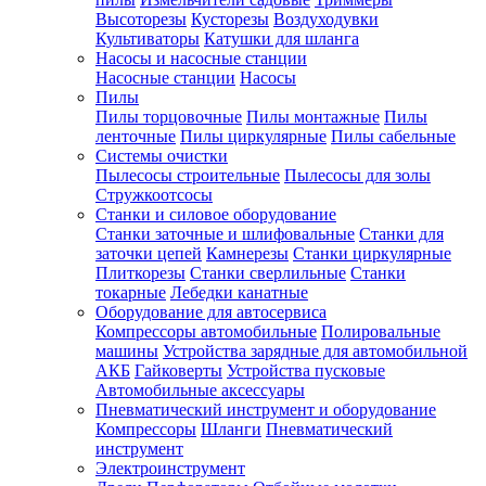
Высоторезы
Кусторезы
Воздуходувки
Культиваторы
Катушки для шланга
Насосы и насосные станции
Насосные станции
Насосы
Пилы
Пилы торцовочные
Пилы монтажные
Пилы
ленточные
Пилы циркулярные
Пилы сабельные
Системы очистки
Пылесосы строительные
Пылесосы для золы
Стружкоотсосы
Станки и силовое оборудование
Станки заточные и шлифовальные
Станки для
заточки цепей
Камнерезы
Станки циркулярные
Плиткорезы
Станки сверлильные
Станки
токарные
Лебедки канатные
Оборудование для автосервиса
Компрессоры автомобильные
Полировальные
машины
Устройства зарядные для автомобильной
АКБ
Гайковерты
Устройства пусковые
Автомобильные аксессуары
Пневматический инструмент и оборудование
Компрессоры
Шланги
Пневматический
инструмент
Электроинструмент