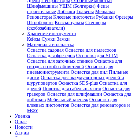
Дрели
Перфораторы
Отбойные молотки
Шлифмашины
УШМ (Болгарки)
Фены
строительные
Лобзики
Граверы
Мешалки
Реноваторы
Клеевые пистолеты
Рубанки
Фрезеры
Штроборезы
Краскопульты
Степлеры
(скобозабиватели)
Хранение инструмента
Кейсы
Сумки
Замки
Материалы и оснастка
Оснастка садовая
Оснастка для пылесосов
Оснастка для фрезеров
Оснастка для УШМ
Оснастка для заточных станков
Оснастка для
гвозде- и скобозабиветелей
Оснастка для
пневмоинструмента
Оснастка для пил
Пильные
диски
Оснастка для аккумуляторных дрелей и
шуруповертов
Оснастка SDS-plus
Оснастка для
дрелей
Полотна для сабельных пил
Оснастка для
граверов
Оснастка для шлифмашин
Оснастка для
лобзиков
Мебельный крепеж
Оснастка для
клеевых пистолетов
Оснастка для реноваторов и
МФУ
Уценка
О нас
Новости
Акции