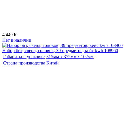
4 449 ₽
Нет в наличии
Набор бит, сверл, головок, 39 предметов, кейс kwb 108960
Габариты в упаковке
315мм x 375мм x 102мм
Страна производства
Китай