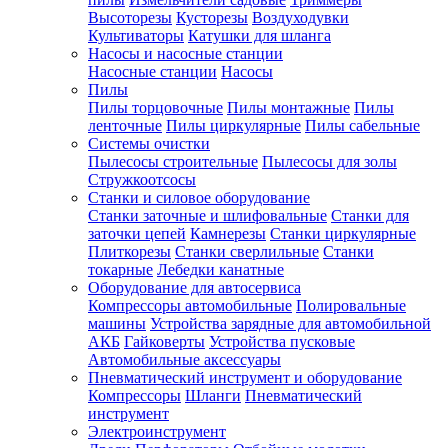
Высоторезы
Кусторезы
Воздуходувки
Культиваторы
Катушки для шланга
Насосы и насосные станции
Насосные станции
Насосы
Пилы
Пилы торцовочные
Пилы монтажные
Пилы
ленточные
Пилы циркулярные
Пилы сабельные
Системы очистки
Пылесосы строительные
Пылесосы для золы
Стружкоотсосы
Станки и силовое оборудование
Станки заточные и шлифовальные
Станки для
заточки цепей
Камнерезы
Станки циркулярные
Плиткорезы
Станки сверлильные
Станки
токарные
Лебедки канатные
Оборудование для автосервиса
Компрессоры автомобильные
Полировальные
машины
Устройства зарядные для автомобильной
АКБ
Гайковерты
Устройства пусковые
Автомобильные аксессуары
Пневматический инструмент и оборудование
Компрессоры
Шланги
Пневматический
инструмент
Электроинструмент