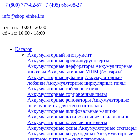
+7 (800) 777-82-57
+7 (495) 668-08-27
info@shop-einhell.ru
пн - пт: 10:00 - 20:00
сб - вс: 10:00 - 18:00
Каталог
Аккумуляторный инструмент
Аккумуляторные дрели-шуруповёрты
Аккумуляторные перфораторы
Аккумуляторные
миксеры
Аккумуляторные УШМ (болгарки)
Аккумуляторные рубанки
Аккумуляторные
лобзики
Аккумуляторные циркулярные пилы
Аккумуляторные сабельные пилы
Аккумуляторные торцовочные пилы
Аккумуляторные реноваторы
Аккумуляторные
шлифмашины для стен и потолков
Аккумуляторные шлифовальные машины
Аккумуляторные полировальные шлифмашины
Аккумуляторные клеевые пистолеты
Аккумуляторные фены
Аккумуляторные степлеры
Аккумуляторные воздуходувки
Аккумуляторные
адаптеры питания
Аккумуляторные