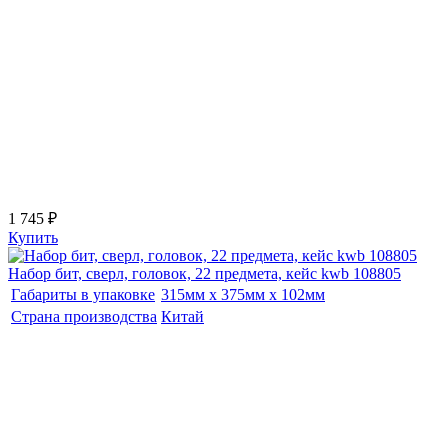
1 745 ₽
Купить
Набор бит, сверл, головок, 22 предмета, кейс kwb 108805
Габариты в упаковке
315мм x 375мм x 102мм
Страна производства
Китай