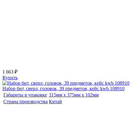
1 663 ₽
Купить
Набор бит, сверл, головок, 39 предметов, кейс kwb 108910
Габариты в упаковке
315мм x 375мм x 102мм
Страна производства
Китай