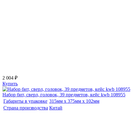
2 004 ₽
Купить
Набор бит, сверл, головок, 39 предметов, кейс kwb 108955
Габариты в упаковке
315мм x 375мм x 102мм
Страна производства
Китай