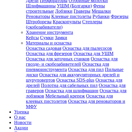
Дрели
Перфораторы
Отбойные молотки
Шлифмашины
УШМ (Болгарки)
Фены
строительные
Лобзики
Граверы
Мешалки
Реноваторы
Клеевые пистолеты
Рубанки
Фрезеры
Штроборезы
Краскопульты
Степлеры
(скобозабиватели)
Хранение инструмента
Кейсы
Сумки
Замки
Материалы и оснастка
Оснастка садовая
Оснастка для пылесосов
Оснастка для фрезеров
Оснастка для УШМ
Оснастка для заточных станков
Оснастка для
гвозде- и скобозабиветелей
Оснастка для
пневмоинструмента
Оснастка для пил
Пильные
диски
Оснастка для аккумуляторных дрелей и
шуруповертов
Оснастка SDS-plus
Оснастка для
дрелей
Полотна для сабельных пил
Оснастка для
граверов
Оснастка для шлифмашин
Оснастка для
лобзиков
Мебельный крепеж
Оснастка для
клеевых пистолетов
Оснастка для реноваторов и
МФУ
Уценка
О нас
Новости
Акции