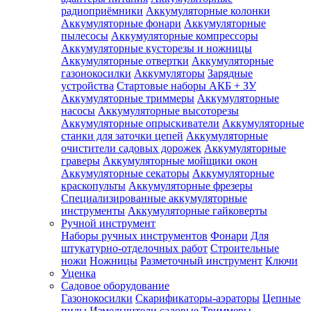
радиоприёмники
Аккумуляторные колонки
Аккумуляторные фонари
Аккумуляторные
пылесосы
Аккумуляторные компрессоры
Аккумуляторные кусторезы и ножницы
Аккумуляторные отвертки
Аккумуляторные
газонокосилки
Аккумуляторы
Зарядные
устройства
Стартовые наборы АКБ + ЗУ
Аккумуляторные триммеры
Аккумуляторные
насосы
Аккумуляторные высоторезы
Аккумуляторные опрыскиватели
Аккумуляторные
станки для заточки цепей
Аккумуляторные
очистители садовых дорожек
Аккумуляторные
граверы
Аккумуляторные мойщики окон
Аккумуляторные секаторы
Аккумуляторные
краскопульты
Аккумуляторные фрезеры
Специализированные аккумуляторные
инструменты
Аккумуляторные гайковерты
Ручной инструмент
Наборы ручных инструментов
Фонари
Для
штукатурно-отделочных работ
Строительные
ножи
Ножницы
Разметочный инструмент
Ключи
Уценка
Садовое оборудование
Газонокосилки
Скарификаторы-аэраторы
Цепные
пилы
Измельчители садовые
Триммеры