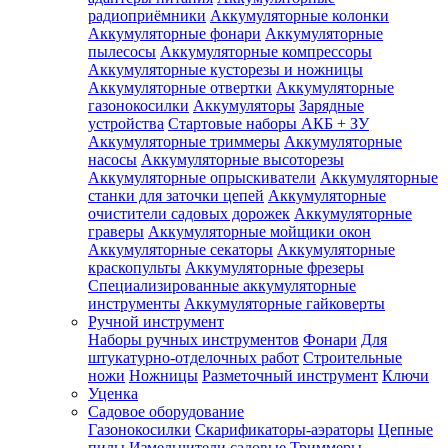
радиоприёмники
Аккумуляторные колонки
Аккумуляторные фонари
Аккумуляторные
пылесосы
Аккумуляторные компрессоры
Аккумуляторные кусторезы и ножницы
Аккумуляторные отвертки
Аккумуляторные
газонокосилки
Аккумуляторы
Зарядные
устройства
Стартовые наборы АКБ + ЗУ
Аккумуляторные триммеры
Аккумуляторные
насосы
Аккумуляторные высоторезы
Аккумуляторные опрыскиватели
Аккумуляторные
станки для заточки цепей
Аккумуляторные
очистители садовых дорожек
Аккумуляторные
граверы
Аккумуляторные мойщики окон
Аккумуляторные секаторы
Аккумуляторные
краскопульты
Аккумуляторные фрезеры
Специализированные аккумуляторные
инструменты
Аккумуляторные гайковерты
Ручной инструмент
Наборы ручных инструментов
Фонари
Для
штукатурно-отделочных работ
Строительные
ножи
Ножницы
Разметочный инструмент
Ключи
Уценка
Садовое оборудование
Газонокосилки
Скарификаторы-аэраторы
Цепные
пилы
Измельчители садовые
Триммеры