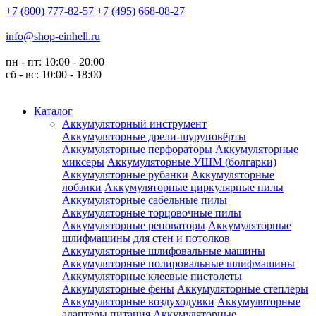
+7 (800) 777-82-57
+7 (495) 668-08-27
info@shop-einhell.ru
пн - пт: 10:00 - 20:00
сб - вс: 10:00 - 18:00
Каталог
Аккумуляторный инструмент
Аккумуляторные дрели-шуруповёрты
Аккумуляторные перфораторы
Аккумуляторные
миксеры
Аккумуляторные УШМ (болгарки)
Аккумуляторные рубанки
Аккумуляторные
лобзики
Аккумуляторные циркулярные пилы
Аккумуляторные сабельные пилы
Аккумуляторные торцовочные пилы
Аккумуляторные реноваторы
Аккумуляторные
шлифмашины для стен и потолков
Аккумуляторные шлифовальные машины
Аккумуляторные полировальные шлифмашины
Аккумуляторные клеевые пистолеты
Аккумуляторные фены
Аккумуляторные степлеры
Аккумуляторные воздуходувки
Аккумуляторные
адаптеры питания
Аккумуляторные