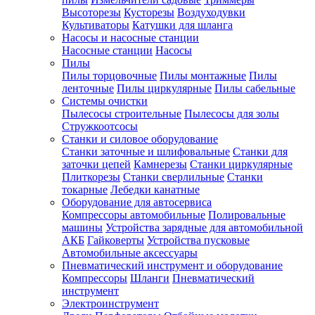
Высоторезы
Кусторезы
Воздуходувки
Культиваторы
Катушки для шланга
Насосы и насосные станции
Насосные станции
Насосы
Пилы
Пилы торцовочные
Пилы монтажные
Пилы
ленточные
Пилы циркулярные
Пилы сабельные
Системы очистки
Пылесосы строительные
Пылесосы для золы
Стружкоотсосы
Станки и силовое оборудование
Станки заточные и шлифовальные
Станки для
заточки цепей
Камнерезы
Станки циркулярные
Плиткорезы
Станки сверлильные
Станки
токарные
Лебедки канатные
Оборудование для автосервиса
Компрессоры автомобильные
Полировальные
машины
Устройства зарядные для автомобильной
АКБ
Гайковерты
Устройства пусковые
Автомобильные аксессуары
Пневматический инструмент и оборудование
Компрессоры
Шланги
Пневматический
инструмент
Электроинструмент