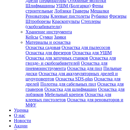
Дрели
Перфораторы
Отбойные молотки
Шлифмашины
УШМ (Болгарки)
Фены
строительные
Лобзики
Граверы
Мешалки
Реноваторы
Клеевые пистолеты
Рубанки
Фрезеры
Штроборезы
Краскопульты
Степлеры
(скобозабиватели)
Хранение инструмента
Кейсы
Сумки
Замки
Материалы и оснастка
Оснастка садовая
Оснастка для пылесосов
Оснастка для фрезеров
Оснастка для УШМ
Оснастка для заточных станков
Оснастка для
гвозде- и скобозабиветелей
Оснастка для
пневмоинструмента
Оснастка для пил
Пильные
диски
Оснастка для аккумуляторных дрелей и
шуруповертов
Оснастка SDS-plus
Оснастка для
дрелей
Полотна для сабельных пил
Оснастка для
граверов
Оснастка для шлифмашин
Оснастка для
лобзиков
Мебельный крепеж
Оснастка для
клеевых пистолетов
Оснастка для реноваторов и
МФУ
Уценка
О нас
Новости
Акции