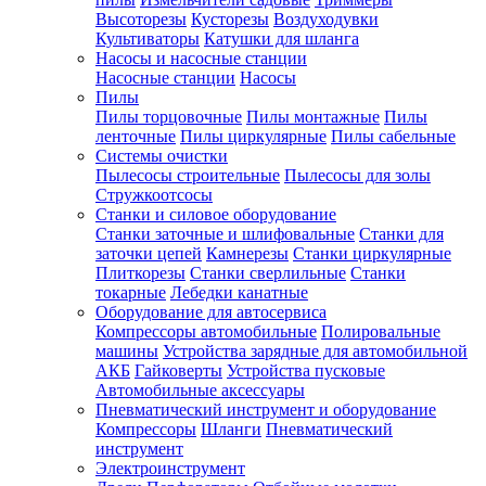
Высоторезы
Кусторезы
Воздуходувки
Культиваторы
Катушки для шланга
Насосы и насосные станции
Насосные станции
Насосы
Пилы
Пилы торцовочные
Пилы монтажные
Пилы
ленточные
Пилы циркулярные
Пилы сабельные
Системы очистки
Пылесосы строительные
Пылесосы для золы
Стружкоотсосы
Станки и силовое оборудование
Станки заточные и шлифовальные
Станки для
заточки цепей
Камнерезы
Станки циркулярные
Плиткорезы
Станки сверлильные
Станки
токарные
Лебедки канатные
Оборудование для автосервиса
Компрессоры автомобильные
Полировальные
машины
Устройства зарядные для автомобильной
АКБ
Гайковерты
Устройства пусковые
Автомобильные аксессуары
Пневматический инструмент и оборудование
Компрессоры
Шланги
Пневматический
инструмент
Электроинструмент