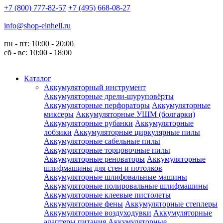
+7 (800) 777-82-57
+7 (495) 668-08-27
info@shop-einhell.ru
пн - пт: 10:00 - 20:00
сб - вс: 10:00 - 18:00
Каталог
Аккумуляторный инструмент
Аккумуляторные дрели-шуруповёрты
Аккумуляторные перфораторы
Аккумуляторные
миксеры
Аккумуляторные УШМ (болгарки)
Аккумуляторные рубанки
Аккумуляторные
лобзики
Аккумуляторные циркулярные пилы
Аккумуляторные сабельные пилы
Аккумуляторные торцовочные пилы
Аккумуляторные реноваторы
Аккумуляторные
шлифмашины для стен и потолков
Аккумуляторные шлифовальные машины
Аккумуляторные полировальные шлифмашины
Аккумуляторные клеевые пистолеты
Аккумуляторные фены
Аккумуляторные степлеры
Аккумуляторные воздуходувки
Аккумуляторные
адаптеры питания
Аккумуляторные