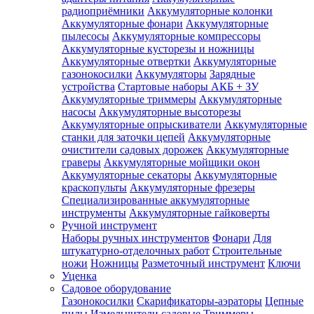
радиоприёмники
Аккумуляторные колонки
Аккумуляторные фонари
Аккумуляторные
пылесосы
Аккумуляторные компрессоры
Аккумуляторные кусторезы и ножницы
Аккумуляторные отвертки
Аккумуляторные
газонокосилки
Аккумуляторы
Зарядные
устройства
Стартовые наборы АКБ + ЗУ
Аккумуляторные триммеры
Аккумуляторные
насосы
Аккумуляторные высоторезы
Аккумуляторные опрыскиватели
Аккумуляторные
станки для заточки цепей
Аккумуляторные
очистители садовых дорожек
Аккумуляторные
граверы
Аккумуляторные мойщики окон
Аккумуляторные секаторы
Аккумуляторные
краскопульты
Аккумуляторные фрезеры
Специализированные аккумуляторные
инструменты
Аккумуляторные гайковерты
Ручной инструмент
Наборы ручных инструментов
Фонари
Для
штукатурно-отделочных работ
Строительные
ножи
Ножницы
Разметочный инструмент
Ключи
Уценка
Садовое оборудование
Газонокосилки
Скарификаторы-аэраторы
Цепные
пилы
Измельчители садовые
Триммеры