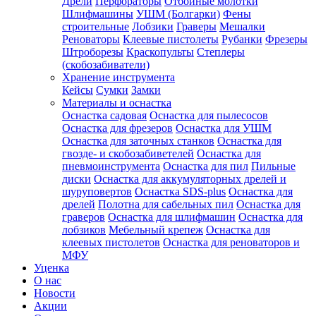
Дрели
Перфораторы
Отбойные молотки
Шлифмашины
УШМ (Болгарки)
Фены
строительные
Лобзики
Граверы
Мешалки
Реноваторы
Клеевые пистолеты
Рубанки
Фрезеры
Штроборезы
Краскопульты
Степлеры
(скобозабиватели)
Хранение инструмента
Кейсы
Сумки
Замки
Материалы и оснастка
Оснастка садовая
Оснастка для пылесосов
Оснастка для фрезеров
Оснастка для УШМ
Оснастка для заточных станков
Оснастка для
гвозде- и скобозабиветелей
Оснастка для
пневмоинструмента
Оснастка для пил
Пильные
диски
Оснастка для аккумуляторных дрелей и
шуруповертов
Оснастка SDS-plus
Оснастка для
дрелей
Полотна для сабельных пил
Оснастка для
граверов
Оснастка для шлифмашин
Оснастка для
лобзиков
Мебельный крепеж
Оснастка для
клеевых пистолетов
Оснастка для реноваторов и
МФУ
Уценка
О нас
Новости
Акции