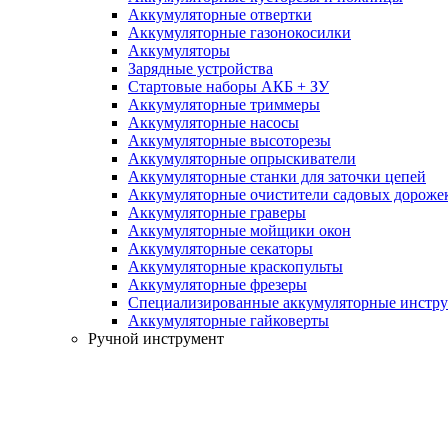
Аккумуляторные отвертки
Аккумуляторные газонокосилки
Аккумуляторы
Зарядные устройства
Стартовые наборы АКБ + ЗУ
Аккумуляторные триммеры
Аккумуляторные насосы
Аккумуляторные высоторезы
Аккумуляторные опрыскиватели
Аккумуляторные станки для заточки цепей
Аккумуляторные очистители садовых дороже
Аккумуляторные граверы
Аккумуляторные мойщики окон
Аккумуляторные секаторы
Аккумуляторные краскопульты
Аккумуляторные фрезеры
Специализированные аккумуляторные инстр
Аккумуляторные гайковерты
Ручной инструмент