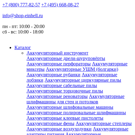
+7 (800) 777-82-57
+7 (495) 668-08-27
info@shop-einhell.ru
пн - пт: 10:00 - 20:00
сб - вс: 10:00 - 18:00
Каталог
Аккумуляторный инструмент
Аккумуляторные дрели-шуруповёрты
Аккумуляторные перфораторы
Аккумуляторные
миксеры
Аккумуляторные УШМ (болгарки)
Аккумуляторные рубанки
Аккумуляторные
лобзики
Аккумуляторные циркулярные пилы
Аккумуляторные сабельные пилы
Аккумуляторные торцовочные пилы
Аккумуляторные реноваторы
Аккумуляторные
шлифмашины для стен и потолков
Аккумуляторные шлифовальные машины
Аккумуляторные полировальные шлифмашины
Аккумуляторные клеевые пистолеты
Аккумуляторные фены
Аккумуляторные степлеры
Аккумуляторные воздуходувки
Аккумуляторные
адаптеры питания
Аккумуляторные