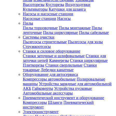
Высоторезы
Кусторезы
Воздуходувки
Культиваторы
Катушки для шланга
Насосы и насосные станции
Насосные станции
Насосы
Пилы
Пилы торцовочные
Пилы монтажные
Пилы
ленточные
Пилы циркулярные
Пилы сабельные
Системы очистки
Пылесосы строительные
Пылесосы для золы
Стружкоотсосы
Станки и силовое оборудование
Станки заточные и шлифовальные
Станки для
заточки цепей
Камнерезы
Станки циркулярные
Плиткорезы
Станки сверлильные
Станки
токарные
Лебедки канатные
Оборудование для автосервиса
Компрессоры автомобильные
Полировальные
машины
Устройства зарядные для автомобильной
АКБ
Гайковерты
Устройства пусковые
Автомобильные аксессуары
Пневматический инструмент и оборудование
Компрессоры
Шланги
Пневматический
инструмент
Электроинструмент