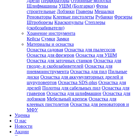
Дрели
Перфораторы
Отбойные молотки
Шлифмашины
УШМ (Болгарки)
Фены
строительные
Лобзики
Граверы
Мешалки
Реноваторы
Клеевые пистолеты
Рубанки
Фрезеры
Штроборезы
Краскопульты
Степлеры
(скобозабиватели)
Хранение инструмента
Кейсы
Сумки
Замки
Материалы и оснастка
Оснастка садовая
Оснастка для пылесосов
Оснастка для фрезеров
Оснастка для УШМ
Оснастка для заточных станков
Оснастка для
гвозде- и скобозабиветелей
Оснастка для
пневмоинструмента
Оснастка для пил
Пильные
диски
Оснастка для аккумуляторных дрелей и
шуруповертов
Оснастка SDS-plus
Оснастка для
дрелей
Полотна для сабельных пил
Оснастка для
граверов
Оснастка для шлифмашин
Оснастка для
лобзиков
Мебельный крепеж
Оснастка для
клеевых пистолетов
Оснастка для реноваторов и
МФУ
Уценка
О нас
Новости
Акции