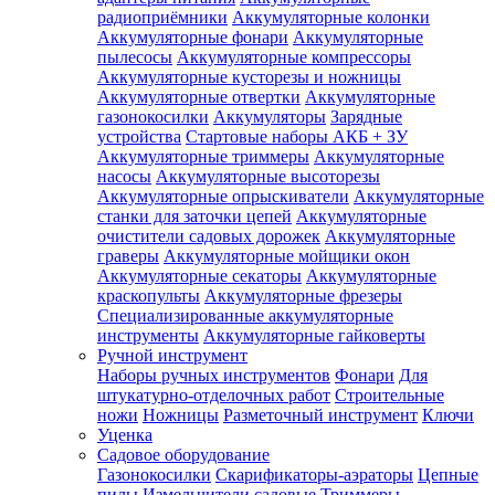
радиоприёмники
Аккумуляторные колонки
Аккумуляторные фонари
Аккумуляторные
пылесосы
Аккумуляторные компрессоры
Аккумуляторные кусторезы и ножницы
Аккумуляторные отвертки
Аккумуляторные
газонокосилки
Аккумуляторы
Зарядные
устройства
Стартовые наборы АКБ + ЗУ
Аккумуляторные триммеры
Аккумуляторные
насосы
Аккумуляторные высоторезы
Аккумуляторные опрыскиватели
Аккумуляторные
станки для заточки цепей
Аккумуляторные
очистители садовых дорожек
Аккумуляторные
граверы
Аккумуляторные мойщики окон
Аккумуляторные секаторы
Аккумуляторные
краскопульты
Аккумуляторные фрезеры
Специализированные аккумуляторные
инструменты
Аккумуляторные гайковерты
Ручной инструмент
Наборы ручных инструментов
Фонари
Для
штукатурно-отделочных работ
Строительные
ножи
Ножницы
Разметочный инструмент
Ключи
Уценка
Садовое оборудование
Газонокосилки
Скарификаторы-аэраторы
Цепные
пилы
Измельчители садовые
Триммеры