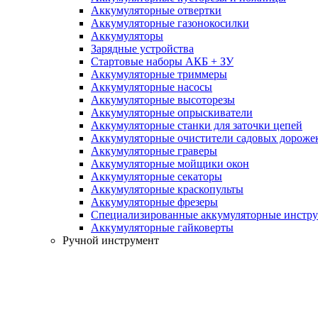
Аккумуляторные отвертки
Аккумуляторные газонокосилки
Аккумуляторы
Зарядные устройства
Стартовые наборы АКБ + ЗУ
Аккумуляторные триммеры
Аккумуляторные насосы
Аккумуляторные высоторезы
Аккумуляторные опрыскиватели
Аккумуляторные станки для заточки цепей
Аккумуляторные очистители садовых дороже
Аккумуляторные граверы
Аккумуляторные мойщики окон
Аккумуляторные секаторы
Аккумуляторные краскопульты
Аккумуляторные фрезеры
Специализированные аккумуляторные инстр
Аккумуляторные гайковерты
Ручной инструмент