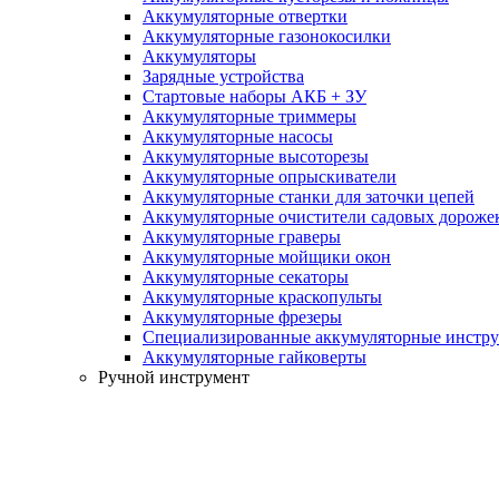
Аккумуляторные отвертки
Аккумуляторные газонокосилки
Аккумуляторы
Зарядные устройства
Стартовые наборы АКБ + ЗУ
Аккумуляторные триммеры
Аккумуляторные насосы
Аккумуляторные высоторезы
Аккумуляторные опрыскиватели
Аккумуляторные станки для заточки цепей
Аккумуляторные очистители садовых дороже
Аккумуляторные граверы
Аккумуляторные мойщики окон
Аккумуляторные секаторы
Аккумуляторные краскопульты
Аккумуляторные фрезеры
Специализированные аккумуляторные инстр
Аккумуляторные гайковерты
Ручной инструмент