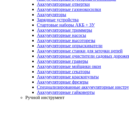
Аккумуляторные отвертки
Аккумуляторные газонокосилки
Аккумуляторы
Зарядные устройства
Стартовые наборы АКБ + ЗУ
Аккумуляторные триммеры
Аккумуляторные насосы
Аккумуляторные высоторезы
Аккумуляторные опрыскиватели
Аккумуляторные станки для заточки цепей
Аккумуляторные очистители садовых дороже
Аккумуляторные граверы
Аккумуляторные мойщики окон
Аккумуляторные секаторы
Аккумуляторные краскопульты
Аккумуляторные фрезеры
Специализированные аккумуляторные инстр
Аккумуляторные гайковерты
Ручной инструмент