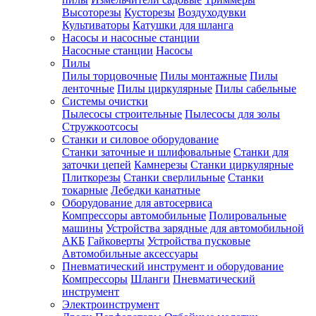
Высоторезы
Кусторезы
Воздуходувки
Культиваторы
Катушки для шланга
Насосы и насосные станции
Насосные станции
Насосы
Пилы
Пилы торцовочные
Пилы монтажные
Пилы
ленточные
Пилы циркулярные
Пилы сабельные
Системы очистки
Пылесосы строительные
Пылесосы для золы
Стружкоотсосы
Станки и силовое оборудование
Станки заточные и шлифовальные
Станки для
заточки цепей
Камнерезы
Станки циркулярные
Плиткорезы
Станки сверлильные
Станки
токарные
Лебедки канатные
Оборудование для автосервиса
Компрессоры автомобильные
Полировальные
машины
Устройства зарядные для автомобильной
АКБ
Гайковерты
Устройства пусковые
Автомобильные аксессуары
Пневматический инструмент и оборудование
Компрессоры
Шланги
Пневматический
инструмент
Электроинструмент