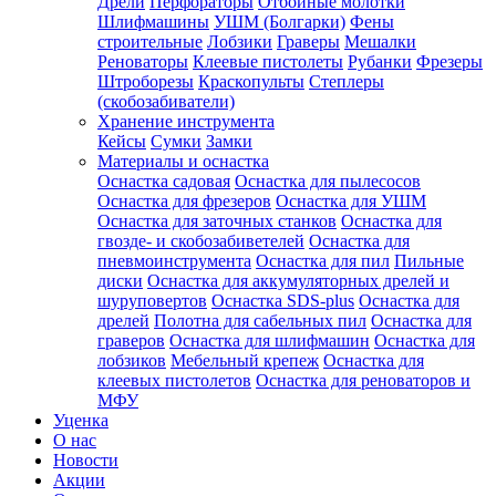
Дрели
Перфораторы
Отбойные молотки
Шлифмашины
УШМ (Болгарки)
Фены
строительные
Лобзики
Граверы
Мешалки
Реноваторы
Клеевые пистолеты
Рубанки
Фрезеры
Штроборезы
Краскопульты
Степлеры
(скобозабиватели)
Хранение инструмента
Кейсы
Сумки
Замки
Материалы и оснастка
Оснастка садовая
Оснастка для пылесосов
Оснастка для фрезеров
Оснастка для УШМ
Оснастка для заточных станков
Оснастка для
гвозде- и скобозабиветелей
Оснастка для
пневмоинструмента
Оснастка для пил
Пильные
диски
Оснастка для аккумуляторных дрелей и
шуруповертов
Оснастка SDS-plus
Оснастка для
дрелей
Полотна для сабельных пил
Оснастка для
граверов
Оснастка для шлифмашин
Оснастка для
лобзиков
Мебельный крепеж
Оснастка для
клеевых пистолетов
Оснастка для реноваторов и
МФУ
Уценка
О нас
Новости
Акции