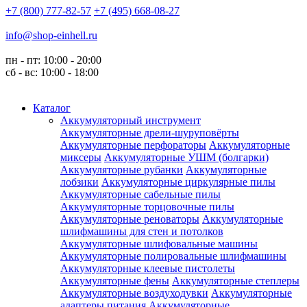
+7 (800) 777-82-57
+7 (495) 668-08-27
info@shop-einhell.ru
пн - пт: 10:00 - 20:00
сб - вс: 10:00 - 18:00
Каталог
Аккумуляторный инструмент
Аккумуляторные дрели-шуруповёрты
Аккумуляторные перфораторы
Аккумуляторные
миксеры
Аккумуляторные УШМ (болгарки)
Аккумуляторные рубанки
Аккумуляторные
лобзики
Аккумуляторные циркулярные пилы
Аккумуляторные сабельные пилы
Аккумуляторные торцовочные пилы
Аккумуляторные реноваторы
Аккумуляторные
шлифмашины для стен и потолков
Аккумуляторные шлифовальные машины
Аккумуляторные полировальные шлифмашины
Аккумуляторные клеевые пистолеты
Аккумуляторные фены
Аккумуляторные степлеры
Аккумуляторные воздуходувки
Аккумуляторные
адаптеры питания
Аккумуляторные