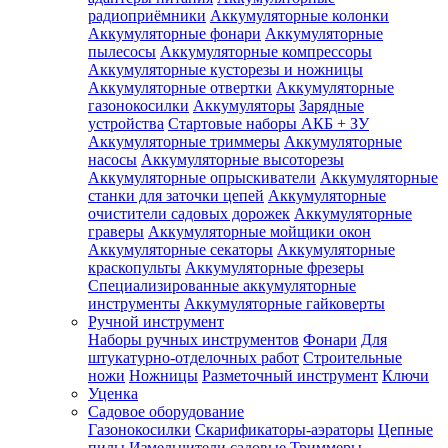
радиоприёмники
Аккумуляторные колонки
Аккумуляторные фонари
Аккумуляторные
пылесосы
Аккумуляторные компрессоры
Аккумуляторные кусторезы и ножницы
Аккумуляторные отвертки
Аккумуляторные
газонокосилки
Аккумуляторы
Зарядные
устройства
Стартовые наборы АКБ + ЗУ
Аккумуляторные триммеры
Аккумуляторные
насосы
Аккумуляторные высоторезы
Аккумуляторные опрыскиватели
Аккумуляторные
станки для заточки цепей
Аккумуляторные
очистители садовых дорожек
Аккумуляторные
граверы
Аккумуляторные мойщики окон
Аккумуляторные секаторы
Аккумуляторные
краскопульты
Аккумуляторные фрезеры
Специализированные аккумуляторные
инструменты
Аккумуляторные гайковерты
Ручной инструмент
Наборы ручных инструментов
Фонари
Для
штукатурно-отделочных работ
Строительные
ножи
Ножницы
Разметочный инструмент
Ключи
Уценка
Садовое оборудование
Газонокосилки
Скарификаторы-аэраторы
Цепные
пилы
Измельчители садовые
Триммеры