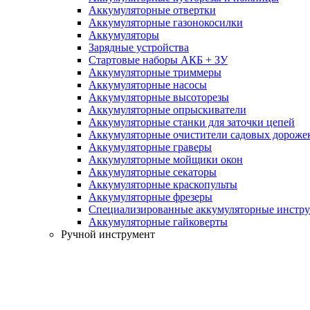
Аккумуляторные отвертки
Аккумуляторные газонокосилки
Аккумуляторы
Зарядные устройства
Стартовые наборы АКБ + ЗУ
Аккумуляторные триммеры
Аккумуляторные насосы
Аккумуляторные высоторезы
Аккумуляторные опрыскиватели
Аккумуляторные станки для заточки цепей
Аккумуляторные очистители садовых дороже
Аккумуляторные граверы
Аккумуляторные мойщики окон
Аккумуляторные секаторы
Аккумуляторные краскопульты
Аккумуляторные фрезеры
Специализированные аккумуляторные инстр
Аккумуляторные гайковерты
Ручной инструмент