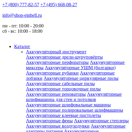
+7 (800) 777-82-57
+7 (495) 668-08-27
info@shop-einhell.ru
пн - пт: 10:00 - 20:00
сб - вс: 10:00 - 18:00
Каталог
Аккумуляторный инструмент
Аккумуляторные дрели-шуруповёрты
Аккумуляторные перфораторы
Аккумуляторные
миксеры
Аккумуляторные УШМ (болгарки)
Аккумуляторные рубанки
Аккумуляторные
лобзики
Аккумуляторные циркулярные пилы
Аккумуляторные сабельные пилы
Аккумуляторные торцовочные пилы
Аккумуляторные реноваторы
Аккумуляторные
шлифмашины для стен и потолков
Аккумуляторные шлифовальные машины
Аккумуляторные полировальные шлифмашины
Аккумуляторные клеевые пистолеты
Аккумуляторные фены
Аккумуляторные степлеры
Аккумуляторные воздуходувки
Аккумуляторные
адаптеры питания
Аккумуляторные