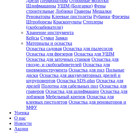
Дрели
Перфораторы
Отбойные молотки
Шлифмашины
УШМ (Болгарки)
Фены
строительные
Лобзики
Граверы
Мешалки
Реноваторы
Клеевые пистолеты
Рубанки
Фрезеры
Штроборезы
Краскопульты
Степлеры
(скобозабиватели)
Хранение инструмента
Кейсы
Сумки
Замки
Материалы и оснастка
Оснастка садовая
Оснастка для пылесосов
Оснастка для фрезеров
Оснастка для УШМ
Оснастка для заточных станков
Оснастка для
гвозде- и скобозабиветелей
Оснастка для
пневмоинструмента
Оснастка для пил
Пильные
диски
Оснастка для аккумуляторных дрелей и
шуруповертов
Оснастка SDS-plus
Оснастка для
дрелей
Полотна для сабельных пил
Оснастка для
граверов
Оснастка для шлифмашин
Оснастка для
лобзиков
Мебельный крепеж
Оснастка для
клеевых пистолетов
Оснастка для реноваторов и
МФУ
Уценка
О нас
Новости
Акции