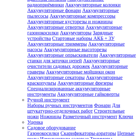
радиоприёмники
Аккумуляторные колонки
Аккумуляторные фонари
Аккумуляторные
пылесосы
Аккумуляторные компрессоры
Аккумуляторные кусторезы и ножницы
Аккумуляторные отвертки
Аккумуляторные
газонокосилки
Аккумуляторы
Зарядные
устройства
Стартовые наборы АКБ + ЗУ
Аккумуляторные триммеры
Аккумуляторные
насосы
Аккумуляторные высоторезы
Аккумуляторные опрыскиватели
Аккумуляторные
станки для заточки цепей
Аккумуляторные
очистители садовых дорожек
Аккумуляторные
граверы
Аккумуляторные мойщики окон
Аккумуляторные секаторы
Аккумуляторные
краскопульты
Аккумуляторные фрезеры
Специализированные аккумуляторные
инструменты
Аккумуляторные гайковерты
Ручной инструмент
Наборы ручных инструментов
Фонари
Для
штукатурно-отделочных работ
Строительные
ножи
Ножницы
Разметочный инструмент
Ключи
Уценка
Садовое оборудование
Газонокосилки
Скарификаторы-аэраторы
Цепные
пилы
Измельчители садовые
Триммеры