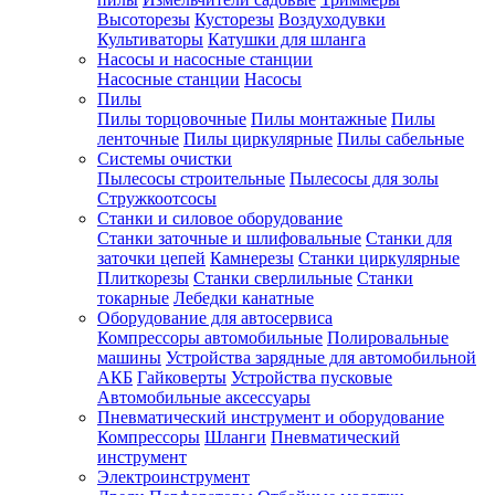
Высоторезы
Кусторезы
Воздуходувки
Культиваторы
Катушки для шланга
Насосы и насосные станции
Насосные станции
Насосы
Пилы
Пилы торцовочные
Пилы монтажные
Пилы
ленточные
Пилы циркулярные
Пилы сабельные
Системы очистки
Пылесосы строительные
Пылесосы для золы
Стружкоотсосы
Станки и силовое оборудование
Станки заточные и шлифовальные
Станки для
заточки цепей
Камнерезы
Станки циркулярные
Плиткорезы
Станки сверлильные
Станки
токарные
Лебедки канатные
Оборудование для автосервиса
Компрессоры автомобильные
Полировальные
машины
Устройства зарядные для автомобильной
АКБ
Гайковерты
Устройства пусковые
Автомобильные аксессуары
Пневматический инструмент и оборудование
Компрессоры
Шланги
Пневматический
инструмент
Электроинструмент