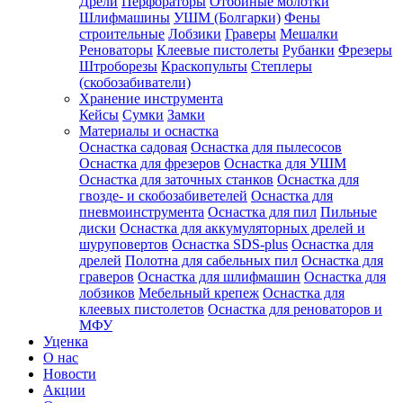
Дрели
Перфораторы
Отбойные молотки
Шлифмашины
УШМ (Болгарки)
Фены
строительные
Лобзики
Граверы
Мешалки
Реноваторы
Клеевые пистолеты
Рубанки
Фрезеры
Штроборезы
Краскопульты
Степлеры
(скобозабиватели)
Хранение инструмента
Кейсы
Сумки
Замки
Материалы и оснастка
Оснастка садовая
Оснастка для пылесосов
Оснастка для фрезеров
Оснастка для УШМ
Оснастка для заточных станков
Оснастка для
гвозде- и скобозабиветелей
Оснастка для
пневмоинструмента
Оснастка для пил
Пильные
диски
Оснастка для аккумуляторных дрелей и
шуруповертов
Оснастка SDS-plus
Оснастка для
дрелей
Полотна для сабельных пил
Оснастка для
граверов
Оснастка для шлифмашин
Оснастка для
лобзиков
Мебельный крепеж
Оснастка для
клеевых пистолетов
Оснастка для реноваторов и
МФУ
Уценка
О нас
Новости
Акции