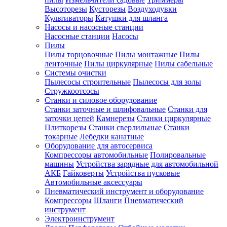
Высоторезы
Кусторезы
Воздуходувки
Культиваторы
Катушки для шланга
Насосы и насосные станции
Насосные станции
Насосы
Пилы
Пилы торцовочные
Пилы монтажные
Пилы
ленточные
Пилы циркулярные
Пилы сабельные
Системы очистки
Пылесосы строительные
Пылесосы для золы
Стружкоотсосы
Станки и силовое оборудование
Станки заточные и шлифовальные
Станки для
заточки цепей
Камнерезы
Станки циркулярные
Плиткорезы
Станки сверлильные
Станки
токарные
Лебедки канатные
Оборудование для автосервиса
Компрессоры автомобильные
Полировальные
машины
Устройства зарядные для автомобильной
АКБ
Гайковерты
Устройства пусковые
Автомобильные аксессуары
Пневматический инструмент и оборудование
Компрессоры
Шланги
Пневматический
инструмент
Электроинструмент