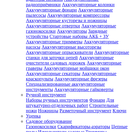
радиоприёмники
Аккумуляторные колонки
Аккумуляторные фонари
Аккумуляторные
пылесосы
Аккумуляторные компрессоры
Аккумуляторные кусторезы и ножницы
Аккумуляторные отвертки
Аккумуляторные
газонокосилки
Аккумуляторы
Зарядные
устройства
Стартовые наборы АКБ + ЗУ
Аккумуляторные триммеры
Аккумуляторные
насосы
Аккумуляторные высоторезы
Аккумуляторные опрыскиватели
Аккумуляторные
станки для заточки цепей
Аккумуляторные
очистители садовых дорожек
Аккумуляторные
граверы
Аккумуляторные мойщики окон
Аккумуляторные секаторы
Аккумуляторные
краскопульты
Аккумуляторные фрезеры
Специализированные аккумуляторные
инструменты
Аккумуляторные гайковерты
Ручной инструмент
Наборы ручных инструментов
Фонари
Для
штукатурно-отделочных работ
Строительные
ножи
Ножницы
Разметочный инструмент
Ключи
Уценка
Садовое оборудование
Газонокосилки
Скарификаторы-аэраторы
Цепные
пилы
Измельчители садовые
Триммеры