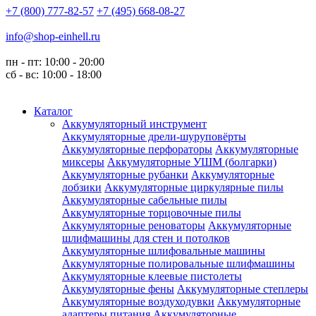
+7 (800) 777-82-57
+7 (495) 668-08-27
info@shop-einhell.ru
пн - пт: 10:00 - 20:00
сб - вс: 10:00 - 18:00
Каталог
Аккумуляторный инструмент
Аккумуляторные дрели-шуруповёрты
Аккумуляторные перфораторы
Аккумуляторные
миксеры
Аккумуляторные УШМ (болгарки)
Аккумуляторные рубанки
Аккумуляторные
лобзики
Аккумуляторные циркулярные пилы
Аккумуляторные сабельные пилы
Аккумуляторные торцовочные пилы
Аккумуляторные реноваторы
Аккумуляторные
шлифмашины для стен и потолков
Аккумуляторные шлифовальные машины
Аккумуляторные полировальные шлифмашины
Аккумуляторные клеевые пистолеты
Аккумуляторные фены
Аккумуляторные степлеры
Аккумуляторные воздуходувки
Аккумуляторные
адаптеры питания
Аккумуляторные