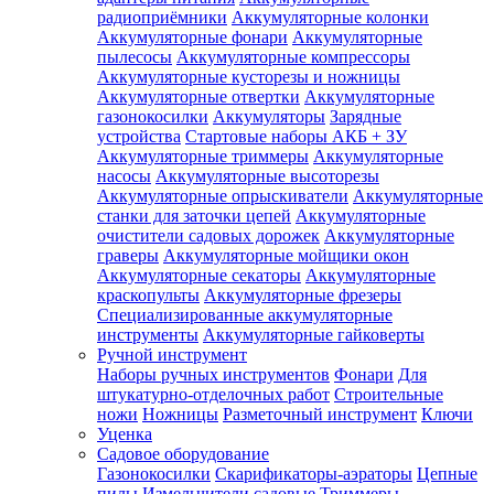
радиоприёмники
Аккумуляторные колонки
Аккумуляторные фонари
Аккумуляторные
пылесосы
Аккумуляторные компрессоры
Аккумуляторные кусторезы и ножницы
Аккумуляторные отвертки
Аккумуляторные
газонокосилки
Аккумуляторы
Зарядные
устройства
Стартовые наборы АКБ + ЗУ
Аккумуляторные триммеры
Аккумуляторные
насосы
Аккумуляторные высоторезы
Аккумуляторные опрыскиватели
Аккумуляторные
станки для заточки цепей
Аккумуляторные
очистители садовых дорожек
Аккумуляторные
граверы
Аккумуляторные мойщики окон
Аккумуляторные секаторы
Аккумуляторные
краскопульты
Аккумуляторные фрезеры
Специализированные аккумуляторные
инструменты
Аккумуляторные гайковерты
Ручной инструмент
Наборы ручных инструментов
Фонари
Для
штукатурно-отделочных работ
Строительные
ножи
Ножницы
Разметочный инструмент
Ключи
Уценка
Садовое оборудование
Газонокосилки
Скарификаторы-аэраторы
Цепные
пилы
Измельчители садовые
Триммеры