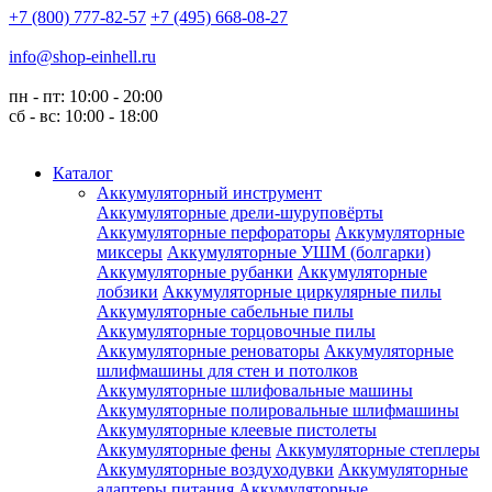
+7 (800) 777-82-57
+7 (495) 668-08-27
info@shop-einhell.ru
пн - пт: 10:00 - 20:00
сб - вс: 10:00 - 18:00
Каталог
Аккумуляторный инструмент
Аккумуляторные дрели-шуруповёрты
Аккумуляторные перфораторы
Аккумуляторные
миксеры
Аккумуляторные УШМ (болгарки)
Аккумуляторные рубанки
Аккумуляторные
лобзики
Аккумуляторные циркулярные пилы
Аккумуляторные сабельные пилы
Аккумуляторные торцовочные пилы
Аккумуляторные реноваторы
Аккумуляторные
шлифмашины для стен и потолков
Аккумуляторные шлифовальные машины
Аккумуляторные полировальные шлифмашины
Аккумуляторные клеевые пистолеты
Аккумуляторные фены
Аккумуляторные степлеры
Аккумуляторные воздуходувки
Аккумуляторные
адаптеры питания
Аккумуляторные