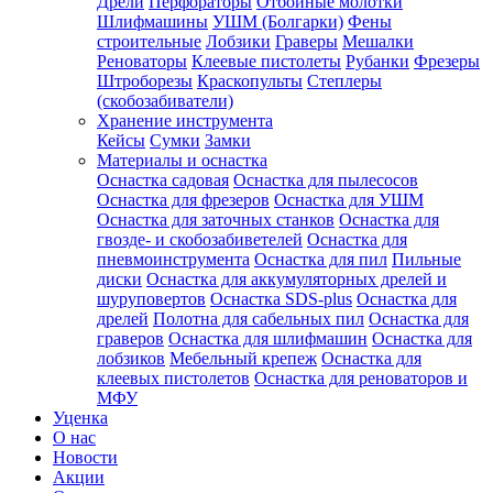
Дрели
Перфораторы
Отбойные молотки
Шлифмашины
УШМ (Болгарки)
Фены
строительные
Лобзики
Граверы
Мешалки
Реноваторы
Клеевые пистолеты
Рубанки
Фрезеры
Штроборезы
Краскопульты
Степлеры
(скобозабиватели)
Хранение инструмента
Кейсы
Сумки
Замки
Материалы и оснастка
Оснастка садовая
Оснастка для пылесосов
Оснастка для фрезеров
Оснастка для УШМ
Оснастка для заточных станков
Оснастка для
гвозде- и скобозабиветелей
Оснастка для
пневмоинструмента
Оснастка для пил
Пильные
диски
Оснастка для аккумуляторных дрелей и
шуруповертов
Оснастка SDS-plus
Оснастка для
дрелей
Полотна для сабельных пил
Оснастка для
граверов
Оснастка для шлифмашин
Оснастка для
лобзиков
Мебельный крепеж
Оснастка для
клеевых пистолетов
Оснастка для реноваторов и
МФУ
Уценка
О нас
Новости
Акции