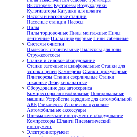
Высоторезы
Кусторезы
Воздуходувки
Культиваторы
Катушки для шланга
Насосы и насосные станции
Насосные станции
Насосы
Пилы
Пилы торцовочные
Пилы монтажные
Пилы
ленточные
Пилы циркулярные
Пилы сабельные
Системы очистки
Пылесосы строительные
Пылесосы для золы
Стружкоотсосы
Станки и силовое оборудование
Станки заточные и шлифовальные
Станки для
заточки цепей
Камнерезы
Станки циркулярные
Плиткорезы
Станки сверлильные
Станки
токарные
Лебедки канатные
Оборудование для автосервиса
Компрессоры автомобильные
Полировальные
машины
Устройства зарядные для автомобильной
АКБ
Гайковерты
Устройства пусковые
Автомобильные аксессуары
Пневматический инструмент и оборудование
Компрессоры
Шланги
Пневматический
инструмент
Электроинструмент