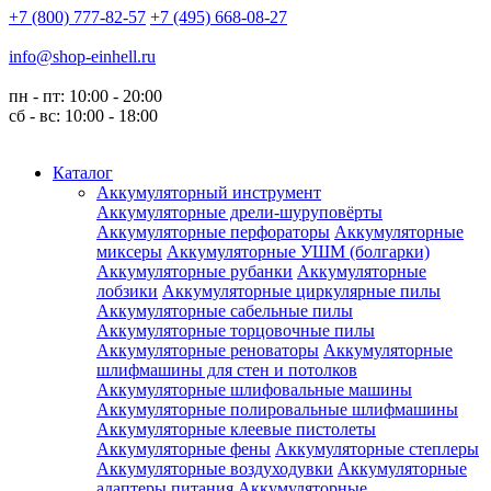
+7 (800) 777-82-57
+7 (495) 668-08-27
info@shop-einhell.ru
пн - пт: 10:00 - 20:00
сб - вс: 10:00 - 18:00
Каталог
Аккумуляторный инструмент
Аккумуляторные дрели-шуруповёрты
Аккумуляторные перфораторы
Аккумуляторные
миксеры
Аккумуляторные УШМ (болгарки)
Аккумуляторные рубанки
Аккумуляторные
лобзики
Аккумуляторные циркулярные пилы
Аккумуляторные сабельные пилы
Аккумуляторные торцовочные пилы
Аккумуляторные реноваторы
Аккумуляторные
шлифмашины для стен и потолков
Аккумуляторные шлифовальные машины
Аккумуляторные полировальные шлифмашины
Аккумуляторные клеевые пистолеты
Аккумуляторные фены
Аккумуляторные степлеры
Аккумуляторные воздуходувки
Аккумуляторные
адаптеры питания
Аккумуляторные