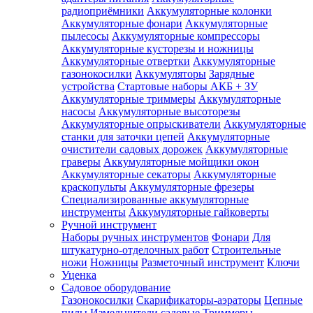
радиоприёмники
Аккумуляторные колонки
Аккумуляторные фонари
Аккумуляторные
пылесосы
Аккумуляторные компрессоры
Аккумуляторные кусторезы и ножницы
Аккумуляторные отвертки
Аккумуляторные
газонокосилки
Аккумуляторы
Зарядные
устройства
Стартовые наборы АКБ + ЗУ
Аккумуляторные триммеры
Аккумуляторные
насосы
Аккумуляторные высоторезы
Аккумуляторные опрыскиватели
Аккумуляторные
станки для заточки цепей
Аккумуляторные
очистители садовых дорожек
Аккумуляторные
граверы
Аккумуляторные мойщики окон
Аккумуляторные секаторы
Аккумуляторные
краскопульты
Аккумуляторные фрезеры
Специализированные аккумуляторные
инструменты
Аккумуляторные гайковерты
Ручной инструмент
Наборы ручных инструментов
Фонари
Для
штукатурно-отделочных работ
Строительные
ножи
Ножницы
Разметочный инструмент
Ключи
Уценка
Садовое оборудование
Газонокосилки
Скарификаторы-аэраторы
Цепные
пилы
Измельчители садовые
Триммеры