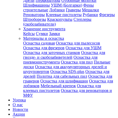
Дрели
Перфораторы
Отбойные молотки
Шлифмашины
УШМ (Болгарки)
Фены
строительные
Лобзики
Граверы
Мешалки
Реноваторы
Клеевые пистолеты
Рубанки
Фрезеры
Штроборезы
Краскопульты
Степлеры
(скобозабиватели)
Хранение инструмента
Кейсы
Сумки
Замки
Материалы и оснастка
Оснастка садовая
Оснастка для пылесосов
Оснастка для фрезеров
Оснастка для УШМ
Оснастка для заточных станков
Оснастка для
гвозде- и скобозабиветелей
Оснастка для
пневмоинструмента
Оснастка для пил
Пильные
диски
Оснастка для аккумуляторных дрелей и
шуруповертов
Оснастка SDS-plus
Оснастка для
дрелей
Полотна для сабельных пил
Оснастка для
граверов
Оснастка для шлифмашин
Оснастка для
лобзиков
Мебельный крепеж
Оснастка для
клеевых пистолетов
Оснастка для реноваторов и
МФУ
Уценка
О нас
Новости
Акции