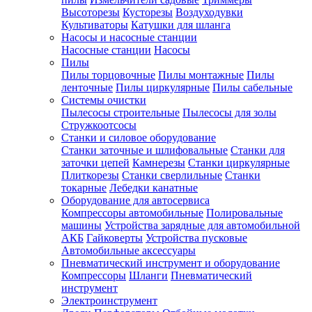
Высоторезы
Кусторезы
Воздуходувки
Культиваторы
Катушки для шланга
Насосы и насосные станции
Насосные станции
Насосы
Пилы
Пилы торцовочные
Пилы монтажные
Пилы
ленточные
Пилы циркулярные
Пилы сабельные
Системы очистки
Пылесосы строительные
Пылесосы для золы
Стружкоотсосы
Станки и силовое оборудование
Станки заточные и шлифовальные
Станки для
заточки цепей
Камнерезы
Станки циркулярные
Плиткорезы
Станки сверлильные
Станки
токарные
Лебедки канатные
Оборудование для автосервиса
Компрессоры автомобильные
Полировальные
машины
Устройства зарядные для автомобильной
АКБ
Гайковерты
Устройства пусковые
Автомобильные аксессуары
Пневматический инструмент и оборудование
Компрессоры
Шланги
Пневматический
инструмент
Электроинструмент