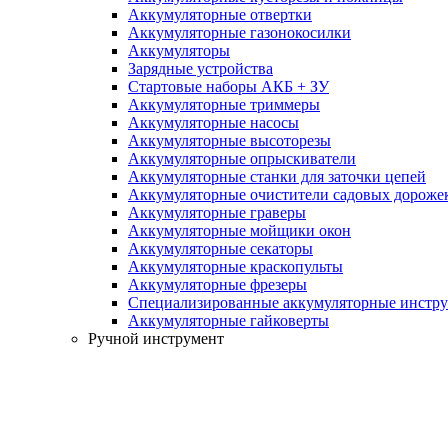
Аккумуляторные отвертки
Аккумуляторные газонокосилки
Аккумуляторы
Зарядные устройства
Стартовые наборы АКБ + ЗУ
Аккумуляторные триммеры
Аккумуляторные насосы
Аккумуляторные высоторезы
Аккумуляторные опрыскиватели
Аккумуляторные станки для заточки цепей
Аккумуляторные очистители садовых дороже
Аккумуляторные граверы
Аккумуляторные мойщики окон
Аккумуляторные секаторы
Аккумуляторные краскопульты
Аккумуляторные фрезеры
Специализированные аккумуляторные инстр
Аккумуляторные гайковерты
Ручной инструмент