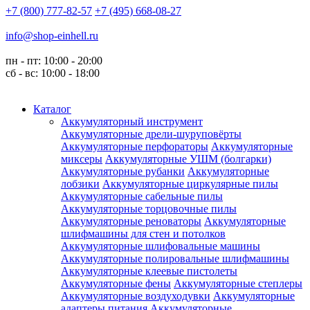
+7 (800) 777-82-57
+7 (495) 668-08-27
info@shop-einhell.ru
пн - пт: 10:00 - 20:00
сб - вс: 10:00 - 18:00
Каталог
Аккумуляторный инструмент
Аккумуляторные дрели-шуруповёрты
Аккумуляторные перфораторы
Аккумуляторные
миксеры
Аккумуляторные УШМ (болгарки)
Аккумуляторные рубанки
Аккумуляторные
лобзики
Аккумуляторные циркулярные пилы
Аккумуляторные сабельные пилы
Аккумуляторные торцовочные пилы
Аккумуляторные реноваторы
Аккумуляторные
шлифмашины для стен и потолков
Аккумуляторные шлифовальные машины
Аккумуляторные полировальные шлифмашины
Аккумуляторные клеевые пистолеты
Аккумуляторные фены
Аккумуляторные степлеры
Аккумуляторные воздуходувки
Аккумуляторные
адаптеры питания
Аккумуляторные