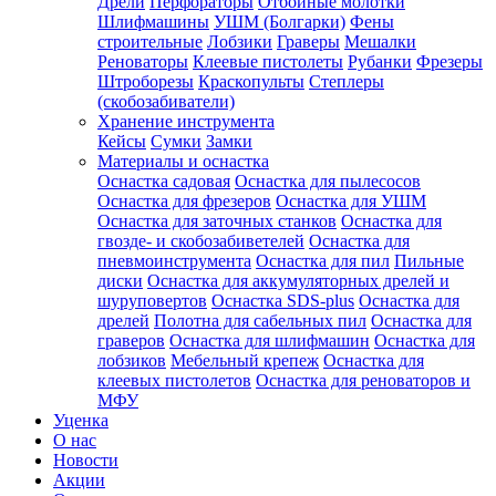
Дрели
Перфораторы
Отбойные молотки
Шлифмашины
УШМ (Болгарки)
Фены
строительные
Лобзики
Граверы
Мешалки
Реноваторы
Клеевые пистолеты
Рубанки
Фрезеры
Штроборезы
Краскопульты
Степлеры
(скобозабиватели)
Хранение инструмента
Кейсы
Сумки
Замки
Материалы и оснастка
Оснастка садовая
Оснастка для пылесосов
Оснастка для фрезеров
Оснастка для УШМ
Оснастка для заточных станков
Оснастка для
гвозде- и скобозабиветелей
Оснастка для
пневмоинструмента
Оснастка для пил
Пильные
диски
Оснастка для аккумуляторных дрелей и
шуруповертов
Оснастка SDS-plus
Оснастка для
дрелей
Полотна для сабельных пил
Оснастка для
граверов
Оснастка для шлифмашин
Оснастка для
лобзиков
Мебельный крепеж
Оснастка для
клеевых пистолетов
Оснастка для реноваторов и
МФУ
Уценка
О нас
Новости
Акции