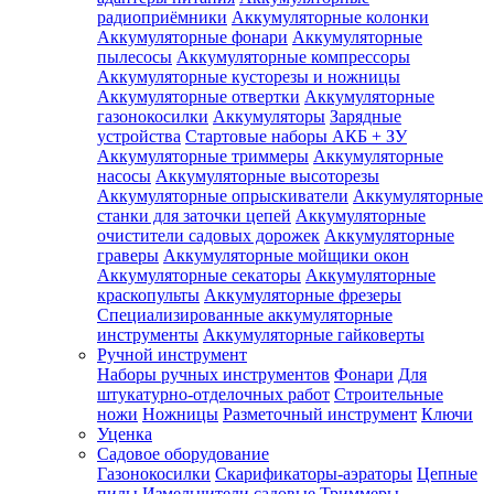
радиоприёмники
Аккумуляторные колонки
Аккумуляторные фонари
Аккумуляторные
пылесосы
Аккумуляторные компрессоры
Аккумуляторные кусторезы и ножницы
Аккумуляторные отвертки
Аккумуляторные
газонокосилки
Аккумуляторы
Зарядные
устройства
Стартовые наборы АКБ + ЗУ
Аккумуляторные триммеры
Аккумуляторные
насосы
Аккумуляторные высоторезы
Аккумуляторные опрыскиватели
Аккумуляторные
станки для заточки цепей
Аккумуляторные
очистители садовых дорожек
Аккумуляторные
граверы
Аккумуляторные мойщики окон
Аккумуляторные секаторы
Аккумуляторные
краскопульты
Аккумуляторные фрезеры
Специализированные аккумуляторные
инструменты
Аккумуляторные гайковерты
Ручной инструмент
Наборы ручных инструментов
Фонари
Для
штукатурно-отделочных работ
Строительные
ножи
Ножницы
Разметочный инструмент
Ключи
Уценка
Садовое оборудование
Газонокосилки
Скарификаторы-аэраторы
Цепные
пилы
Измельчители садовые
Триммеры