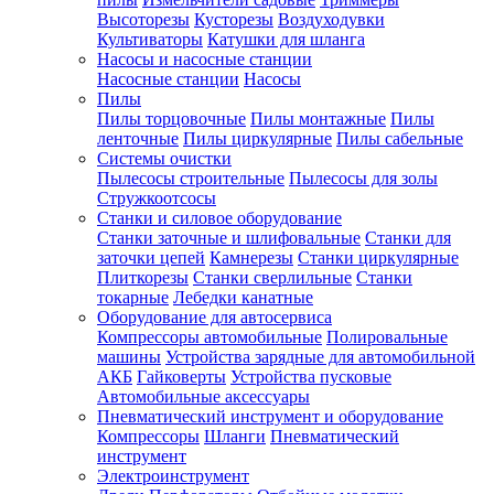
Высоторезы
Кусторезы
Воздуходувки
Культиваторы
Катушки для шланга
Насосы и насосные станции
Насосные станции
Насосы
Пилы
Пилы торцовочные
Пилы монтажные
Пилы
ленточные
Пилы циркулярные
Пилы сабельные
Системы очистки
Пылесосы строительные
Пылесосы для золы
Стружкоотсосы
Станки и силовое оборудование
Станки заточные и шлифовальные
Станки для
заточки цепей
Камнерезы
Станки циркулярные
Плиткорезы
Станки сверлильные
Станки
токарные
Лебедки канатные
Оборудование для автосервиса
Компрессоры автомобильные
Полировальные
машины
Устройства зарядные для автомобильной
АКБ
Гайковерты
Устройства пусковые
Автомобильные аксессуары
Пневматический инструмент и оборудование
Компрессоры
Шланги
Пневматический
инструмент
Электроинструмент